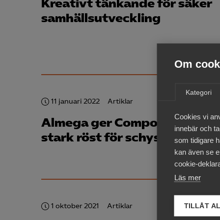
Kreativt tänkande för säker
samhälls­utveckling
Om cooki
Kategori
11 januari 2022
Artiklar
Cookies vi an
Almega ger Compodium en
innebär och tac
stark röst för schyssta villko
som tidigare h
kan även se en
cookie-deklara
Läs mer
1 oktober 2021
Artiklar
TILLÅT A