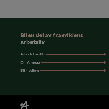
Bli en del av framtidens
arbetsliv
Jobb & karriär
Om Almega
Bli medlem