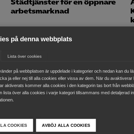
Städtjänster för en öppnare
arbetsmarknad
es på denna webbplats
Lista över cookies
13 december 2021
Artiklar
vänder på webbplatsen är uppdelade i kategorier och nedan kan du l
Så är Tyréns med och
ka ja eller nej till alla cookies eller vissa av dem. När du avaktiverar
r
påverkar tjänste­sektorns
ar aktiverats kommer alla cookies i den kategorin tas bort från webb
utveckling
 lista över alla cookies i varje kategori tillsammans med detaljerad in
tionen.
LLA COOKIES
22 september 2021
AVBÖJ ALLA COOKIES
Artiklar