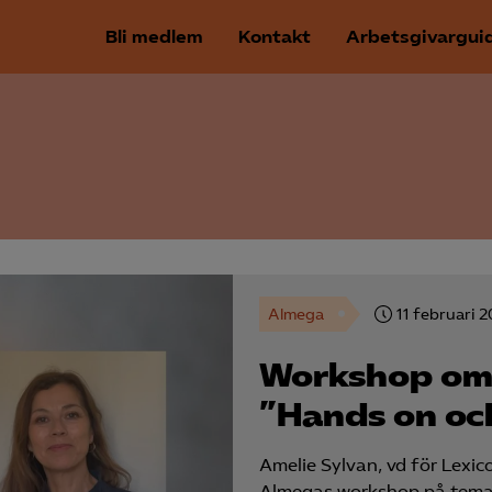
Bli medlem
Kontakt
Arbetsgivargui
Almega
11 februari 
Workshop om 
”Hands on oc
Amelie Sylvan, vd för Lexi
Almegas workshop på temat