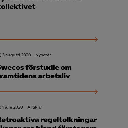
kollektivet
för att kunna
3 augusti 2020
Nyheter
Swecos för­studie om
framtidens arbetsliv
1 juni 2020
Artiklar
Retroaktiva regeltolkningar