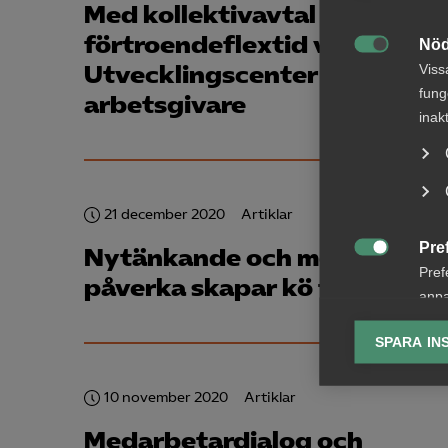
Med kollektivavtal och
förtroendeflextid växer Iris
Nöd

Utvecklingscenter som
Viss
fung
arbetsgivare
inak
21 december 2020
Artiklar
Pre
Nytänkande och möjlighet at

Pref
påverka skapar kö till jobbe
anpa
lagr
SPARA IN
Ana

Anal
10 november 2020
Artiklar
info
Medarbetardialog och