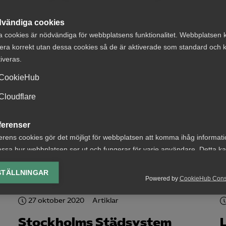
Mitta fick hjälp genom
expansion och organisations­
vändiga cookies
a cookies är nödvändiga för webbplatsens funktionalitet. Webbplatsen 
förändringar
era korrekt utan dessa cookies så de är aktiverade som standard och k
tiveras.
CookieHub
Cloudflare
16 december 2020
Artiklar
ferenser
t
Omsorgshjältarna i fokus
erens cookies gör det möjligt för webbplatsen att komma ihåg informat
n
ssa hur webbplatsen ser ut och fungerar för varje användare. Detta k
ing av vald valuta, region, språk eller färgschema.
STÄLLNINGAR
Powered by
CookieHub Con
lys-cookies
yseringscookies hjälper oss förbättra webbplatsen genom att samla oc
27 oktober 2020
Artiklar
rmation om hur den används.
Stockholms Städsystem