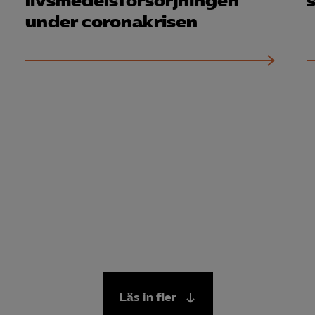
livsmedels­försörjningen
under coronakrisen
Läs in fler