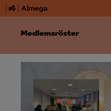
Almega
Medlemsröster