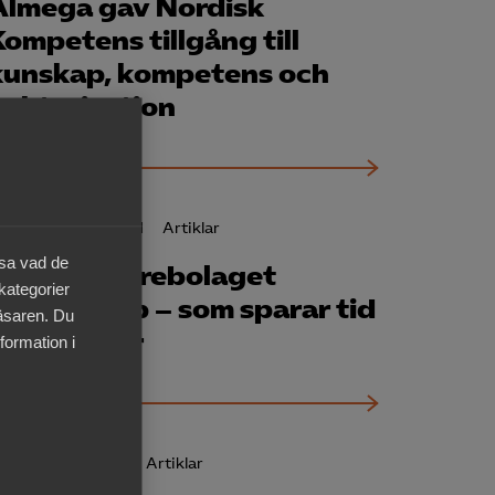
Almega gav Nordisk
Kompetens tillgång till
kunskap, kompetens och
auktorisation
24 november 2021
Artiklar
äsa vad de
Så får Stahrebolaget
 kategorier
experthjälp – som sparar tid
läsaren. Du
och pengar
formation i
17 februari 2021
Artiklar