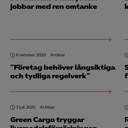
Google Analytics
jobbar med ren omtanke
Microsoft Clarity
knadsförings-cookies
nadsförings-cookies används för att spåra gester på olika webbplatser 
 relevanta och engagerande annonser.
Google Ads
6 oktober 2020
Artiklar
Meta Pixel
”Företag behöver långsiktiga
YouTube
och tydliga regelverk”
LinkedIn Insight
Leadfeeder
Microsoft Ads
3 juli 2020
Artiklar
Green Cargo tryggar