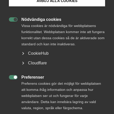
AVBÖJ ALLA COOKIES
arbetsgivarfronten. Vi arbetar för långsiktigt
förbättrade upphovsrättsregler. Vi påverkar fack­
förbund och lagstiftare för att tillvarata våra
Nödvändiga cookies
medlems­företags intressen.

Vissa cookies är nödvändiga för webbplatsens
funktionalitet. Webbplatsen kommer inte att fungera
korrekt utan dessa cookies så de är aktiverade som
standard och kan inte inaktiveras.
Inom Medie­företagen samordnar vi våra resurser
CookieHub
för att bygga inför framtiden. Variationen är en del
Cloudflare
av vår styrka. Vi har omkring 600 medlems­företag
med cirka 36 000 anställda.
Preferenser

Preferens cookies gör det möjligt för webbplatsen
Hos oss samlas en mängd branscher:
att komma ihåg information och anpassa hur
webbplatsen ser ut och fungerar för varje
Annons- och reklambyråer
användare. Detta kan innebära lagring av vald
Biografer
valuta, region, språk eller färgschema.