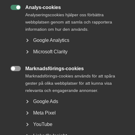
Bokförlag
Analys-cookies

Dagstidning
Analyseringscookies hjälper oss förbättra
webbplatsen genom att samla och rapportera
Dataspels­utveckling
information om hur den används.
Distributions­företag
Google Analytics
Etermedie­företag
Microsoft Clarity
Film-, TV- och övrig medieproduktion
Marknadsförings-cookies
Fonogramproduktion

Marknadsförings-cookies används för att spåra
gester på olika webbplatser för att kunna visa
Information & kommunikation
relevanta och engagerande annonser.
Public Service­företagen
Google Ads
Tidskrifts­företag
Meta Pixel
Tidningstryckeri
YouTube