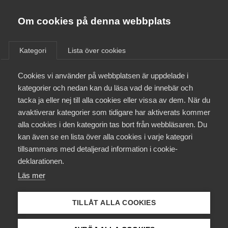
Medie­företagen
Almega
Om cookies på denna webbplats
Kategori
Lista över cookies
Cookies vi använder på webbplatsen är uppdelade i
kategorier och nedan kan du läsa vad de innebär och
tacka ja eller nej till alla cookies eller vissa av dem. När du
avaktiverar kategorier som tidigare har aktiverats kommer
alla cookies i den kategorin tas bort från webbläsaren. Du
kan även se en lista över alla cookies i varje kategori
tillsammans med detaljerad information i cookie-
deklarationen.
Läs mer
Medie­företagen
TILLÅT ALLA COOKIES
Dagens medie­utveckling kräver nytänkande på