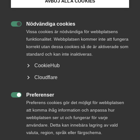
AVBÖJ ALLA COOKIES
Bli medlem
Nödvändiga cookies

Logga in på Arbetsgivarguiden
Vissa cookies är nödvändiga för webbplatsens
funktionalitet. Webbplatsen kommer inte att fungera
korrekt utan dessa cookies så de är aktiverade som
Sök på almega.se
standard och kan inte inaktiveras.
CookieHub
Status
Press
Cloudflare
Besvarad
In English
Svar senast
Cookie-inställningar
12 september 2026
Preferenser

Preferens cookies gör det möjligt för webbplatsen
att komma ihåg information och anpassa hur
webbplatsen ser ut och fungerar för varje
Uppkoppling på tåg
användare. Detta kan innebära lagring av vald
valuta, region, språk eller färgschema.
Remissvar Förslag om statligt