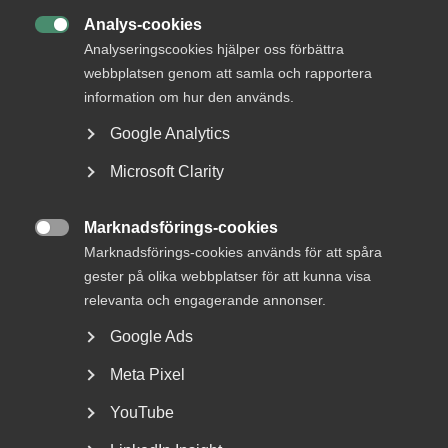
stöd ska stärka mobil täckning
Analys-cookies

längs vägar och järnvägar
Analyseringscookies hjälper oss förbättra
webbplatsen genom att samla och rapportera
Tågföretagen delar PTS bedömning att marknaden, på
information om hur den används.
egen hand, inte kommer att leverera den täckning och
Google Analytics
kapacitet som krävs längs järnvägen. Vi välkomnar särskilt
att: Sammantaget innebär detta en viktig förskjutning:
Microsoft Clarity
från att uppkoppling betraktats …
Tågföretagen
Marknadsförings-cookies

Marknadsförings-cookies används för att spåra
gester på olika webbplatser för att kunna visa
Status
relevanta och engagerande annonser.
Besvarad
Google Ads
Svar senast
26 juni 2026
Meta Pixel
YouTube
EU och internationellt