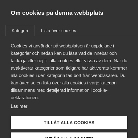
Almega
Förbund
Om cookies på denna webbplats
Almega Tjänste­förbunden
Alla
Nyheter
Artiklar
VD svarar
Om Almega
Kategori
Lista över cookies
Pressmeddelanden
Rapporter
Remisser
Almega Tjänste­företagen
Aktuellt
Cookies vi använder på webbplatsen är uppdelade i
Almega Utbildning
kategorier och nedan kan du läsa vad de innebär och
Innovations­företagen
tacka ja eller nej till alla cookies eller vissa av dem. När du
Medlemskapet
Remisser
avaktiverar kategorier som tidigare har aktiverats kommer
Kompetens­företagen
alla cookies i den kategorin tas bort från webbläsaren. Du
Mina sidor
kan även se en lista över alla cookies i varje kategori
Medie­företagen
Här hittar du remissvar som Almega lämnat på
tillsammans med detaljerad information i cookie-
inkomna remisser.
Kontakt
Säkerhets­företagen
deklarationen.
Läs mer
Tåg­företagen
Kurser & utbildningar
Vård­företagarna
TILLÅT ALLA COOKIES
Påverkansarbete