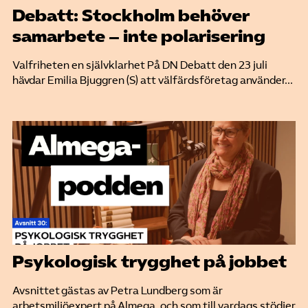
Debatt: Stockholm behöver
samarbete – inte polarisering
Valfriheten en självklarhet På DN Debatt den 23 juli
hävdar Emilia Bjuggren (S) att välfärdsföretag använder...
Psykologisk trygghet på jobbet
Avsnittet gästas av Petra Lundberg som är
arbetsmiljöexpert på Almega, och som till vardags stödjer