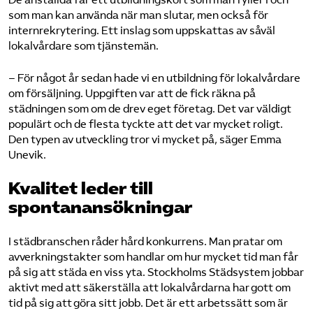
De anställda får ett utbildningskort som man fyller i och
som man kan använda när man slutar, men också för
internrekrytering. Ett inslag som uppskattas av såväl
lokalvårdare som tjänstemän.
– För något år sedan hade vi en utbildning för lokalvårdare
om försäljning. Uppgiften var att de fick räkna på
städningen som om de drev eget företag. Det var väldigt
populärt och de flesta tyckte att det var mycket roligt.
Den typen av utveckling tror vi mycket på, säger Emma
Unevik.
Kvalitet leder till
spontanansökningar
I städbranschen råder hård konkurrens. Man pratar om
avverkningstakter som handlar om hur mycket tid man får
på sig att städa en viss yta. Stockholms Städsystem jobbar
aktivt med att säkerställa att lokalvårdarna har gott om
tid på sig att göra sitt jobb. Det är ett arbetssätt som är