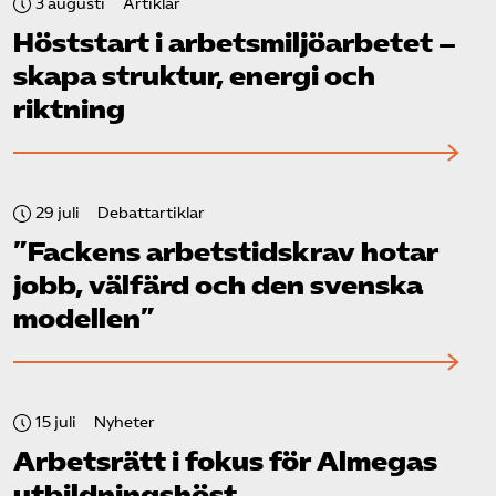
3 augusti
Artiklar
Höststart i arbetsmiljö­arbetet –
skapa struktur, energi och
riktning
29 juli
Debattartiklar
”Fackens arbetstidskrav hotar
jobb, välfärd och den svenska
modellen”
15 juli
Nyheter
Arbetsrätt i fokus för Almegas
utbildningshöst