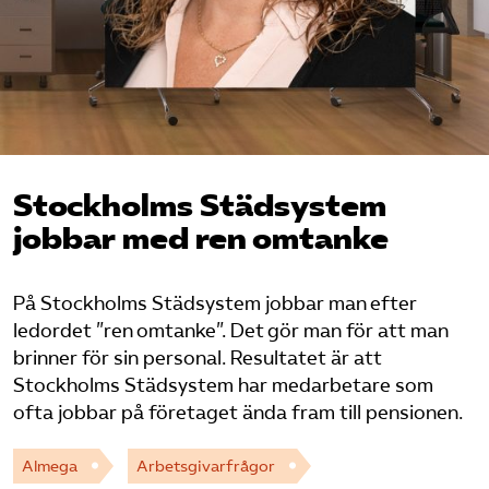
Bli medlem
Logga in på Arbetsgivarguiden
Sök på almega.se
Stockholms Städsystem
jobbar med ren omtanke
Press
In English
På Stockholms Städsystem jobbar man efter
Cookie-inställningar
ledordet ”ren omtanke”. Det gör man för att man
brinner för sin personal. Resultatet är att
Stockholms Städsystem har medarbetare som
ofta jobbar på företaget ända fram till pensionen.
Almega
Arbetsgivarfrågor