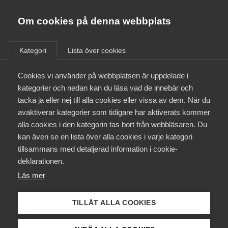
Almega
Förbund
Om cookies på denna webbplats
Almega Tjänste­förbunden
Kontakta Almega
Om Almega
Kategori
Lista över cookies
Almega Tjänste­företagen
Aktuellt
Cookies vi använder på webbplatsen är uppdelade i
Sök rätt kontaktperson här. Medlem som söker rådgivning?
Almega Utbildning
Logga in i Arbetsgivarguiden!
kategorier och nedan kan du läsa vad de innebär och
Innovations­företagen
tacka ja eller nej till alla cookies eller vissa av dem. När du
Medlemskapet
Sök på namn, roll, sakområde eller organisation
avaktiverar kategorier som tidigare har aktiverats kommer
Kompetens­företagen
alla cookies i den kategorin tas bort från webbläsaren. Du
Mina sidor
kan även se en lista över alla cookies i varje kategori
Medie­företagen
tillsammans med detaljerad information i cookie-
Kontakt
Säkerhets­företagen
deklarationen.
Läs mer
Tåg­företagen
Kurser & utbildningar
Vård­företagarna
TILLÅT ALLA COOKIES
Påverkansarbete