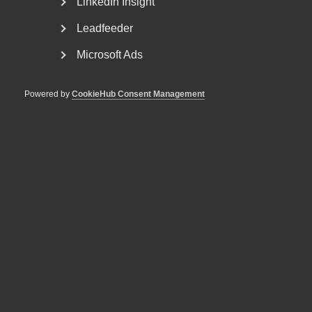
Vi svarar gärna på dina frågor och funderingar. Kontakta
LinkedIn Insight
oss genom att göra en intresseanmälan så återkommer vi
Leadfeeder
till dig!
Microsoft Ads
Intresseanmälan
Powered by
CookieHub Consent Management
ARBETSGIVARSERVICE