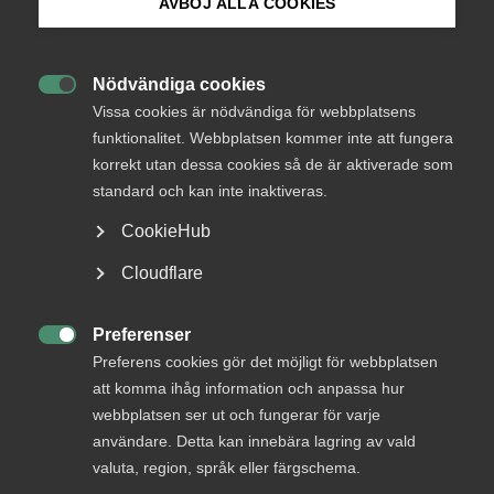
AVBÖJ ALLA COOKIES
Bli medlem
Nödvändiga cookies

Logga in på Arbetsgivarguiden
Vissa cookies är nödvändiga för webbplatsens
Många söker
funktionalitet. Webbplatsen kommer inte att fungera
korrekt utan dessa cookies så de är aktiverade som
Sök på almega.se
standard och kan inte inaktiveras.
Rådgivning
CookieHub
Som medlem är du välkommen att kontakta våra
Medlemsservice
Press
arbetsrättsexperter.
Cloudflare
In English
Har du administrativa frågor om medlemskapet,
Du hittar rätt kontaktperson för ditt avtal i
Växel
som avgiftsfrågor, medlemsintyg och
Cookie-inställningar
Preferenser
Arbetsgivarguiden.

uppgiftsändringar?
Preferens cookies gör det möjligt för webbplatsen
Är du osäker på vem du ska kontakta? Ring vår
Adresser, kontor och regioner
att komma ihåg information och anpassa hur
Kontakta rådgivningen
växel så hjälper vi dig vidare:
Kontakta Almegas medlemsservice
webbplatsen ser ut och fungerar för varje
Hitta kontaktuppgifter samt adress till våra
användare. Detta kan innebära lagring av vald
08-762 69 00
Vanliga frågor
Logga in på Mina sidor
kontor runt om i landet.
valuta, region, språk eller färgschema.