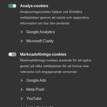
Box 11916
Analys-cookies
404 39 Göteborg

Analyseringscookies hjälper oss förbättra
webbplatsen genom att samla och rapportera
Besöksadress
information om hur den används.
Vikingsgatan 3
Göteborg
Google Analytics
Microsoft Clarity
Leverans av paket/större gods
Skickas på nedan adress (viktigt för att vi ska få det
uppburet till oss så använd för paket internt och vid lev
Marknadsförings-cookies
direkt från leverantör mm):

Marknadsförings-cookies används för att spåra
Gullbergs strandgata 5
gester på olika webbplatser för att kunna visa
411 04 Göteborg
relevanta och engagerande annonser.
Google Ads
Meta Pixel
YouTube