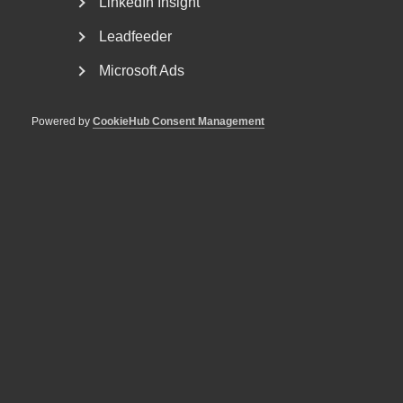
LinkedIn Insight
Leadfeeder
Microsoft Ads
Powered by
CookieHub Consent Management
Linköping
Telefon:
+4613253000
Postadress
Repslagaregatan 25
582 22 Linköping
Besöksadress
Näringslivets hus
Repslagaregatan 25