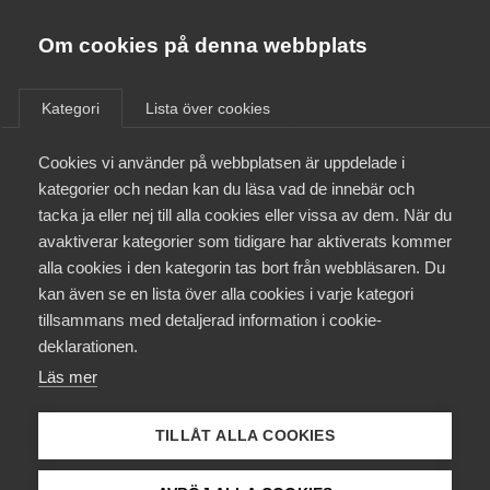
Almega
Förbund
Om cookies på denna webbplats
Almega Tjänste­förbunden
/
Kontakt
/
Våra kontor
Om Almega
Kategori
Lista över cookies
Almega Tjänste­företagen
Aktuellt
Cookies vi använder på webbplatsen är uppdelade i
Almega Utbildning
kategorier och nedan kan du läsa vad de innebär och
Innovations­företagen
tacka ja eller nej till alla cookies eller vissa av dem. När du
Medlemskapet
avaktiverar kategorier som tidigare har aktiverats kommer
Kompetens­företagen
alla cookies i den kategorin tas bort från webbläsaren. Du
Mina sidor
kan även se en lista över alla cookies i varje kategori
Medie­företagen
tillsammans med detaljerad information i cookie-
Kontakt
Säkerhets­företagen
deklarationen.
Läs mer
Tåg­företagen
Kurser & utbildningar
Vård­företagarna
Almegas kontor
TILLÅT ALLA COOKIES
Påverkansarbete