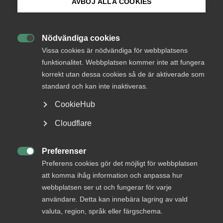
AVBÖJ ALLA COOKIES
Här nedan finner du kontaktuppgifter samt adress
Bli medlem
till våra kontor runt om i landet.
Nödvändiga cookies

Logga in på Arbetsgivarguiden
Vissa cookies är nödvändiga för webbplatsens
funktionalitet. Webbplatsen kommer inte att fungera
Fler kontaktuppgifter
korrekt utan dessa cookies så de är aktiverade som
Sök på almega.se
standard och kan inte inaktiveras.
CookieHub
Vilket kontor ska jag som medlem kontakta?
Press
Cloudflare
In English
Cookie-inställningar
Preferenser

Preferens cookies gör det möjligt för webbplatsen
Göteborg
att komma ihåg information och anpassa hur
webbplatsen ser ut och fungerar för varje
Telefon:
+4631629400
användare. Detta kan innebära lagring av vald
valuta, region, språk eller färgschema.
Postadress för vanlig post