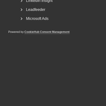
Inte medlem? Mer om att bli medlem hittar
LinkedIn Insight
du här.
Leadfeeder
Microsoft Ads
Powered by
CookieHub Consent Management
Du har tillgång till
arbetsgivarservice i toppklass
Kostnadsfri rådgivning
Fri rådgivning i arbetsgivarfrågor, som arbetsrätt,
HR, lön, arbetstider, uppsägningar av Sveriges
främsta experter inom arbetsrätt. Tillgänglig via
telefon, mejl och digitalt.
Ta del av rådgivningen