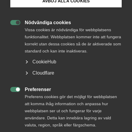
Du som är medlem i ett förbund inom Almega har
AVBÖJ ALLA COOKIES
anpassade kollektivavtal, fri rådgivning och många
Bli medlem
andra förmåner
Nödvändiga cookies

Logga in på Arbetsgivarguiden
Vissa cookies är nödvändiga för webbplatsens
Vanliga frågor till Almega
funktionalitet. Webbplatsen kommer inte att fungera
korrekt utan dessa cookies så de är aktiverade som
Sök på almega.se
standard och kan inte inaktiveras.
CookieHub
Logga in och få koll
Press
Cloudflare
Se hela ert kollektivavtal kommenterat av
In English
Almegas experter och mycket mer.
Cookie-inställningar
Preferenser
Logga in i Arbetsgivarguiden

Preferens cookies gör det möjligt för webbplatsen
Se era uppgifter, medlemskap och hämta
att komma ihåg information och anpassa hur
medlemsintyg och fakturor.
webbplatsen ser ut och fungerar för varje
användare. Detta kan innebära lagring av vald
Logga in på Mina sidor
valuta, region, språk eller färgschema.