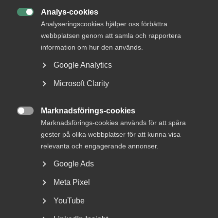
Analys-cookies
Fri rådgivning i arbetsgivarfrågor

Analyseringscookies hjälper oss förbättra
Få rådgivning och hjälp av några av Sveriges bästa
webbplatsen genom att samla och rapportera
arbetsrättsjurister, avtalsexperter och
information om hur den används.
förhandlare när det behövs som mest.
Google Analytics
Arbetsrättslig rådgivning
Microsoft Clarity
Marknadsförings-cookies
Boka en utbildning

Marknadsförings-cookies används för att spåra
Som medlem i ett förbund inom Almega går du
gester på olika webbplatser för att kunna visa
alltid våra kurser och utbildningar till medlemspris.
relevanta och engagerande annonser.
Bland de mest populära finns grundkurs i
Google Ads
arbetsrätt, AI-kurser och arbetsmiljö.
Meta Pixel
Kurser och utbildningar
YouTube