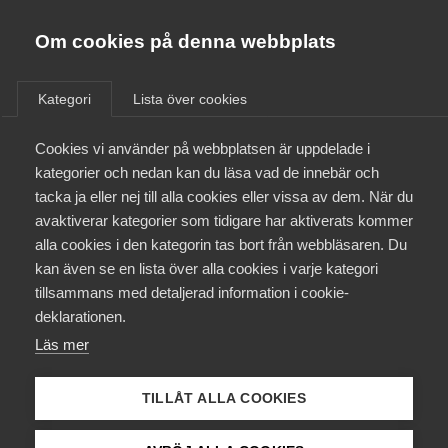
Almega
Förbund
Om cookies på denna webbplats
Almega Tjänste­förbunden
Om Almega
Kategori
Lista över cookies
Almega Tjänste­företagen
Aktuellt
Cookies vi använder på webbplatsen är uppdelade i
Almega Utbildning
kategorier och nedan kan du läsa vad de innebär och
Innovations­företagen
tacka ja eller nej till alla cookies eller vissa av dem. När du
Medlemskapet
avaktiverar kategorier som tidigare har aktiverats kommer
Kompetens­företagen
alla cookies i den kategorin tas bort från webbläsaren. Du
Mina sidor
kan även se en lista över alla cookies i varje kategori
Medie­företagen
tillsammans med detaljerad information i cookie-
Kontakt
Säkerhets­företagen
deklarationen.
Läs mer
Tåg­företagen
Kurser & utbildningar
Medlemskapet
Vård­företagarna
TILLÅT ALLA COOKIES
Påverkansarbete