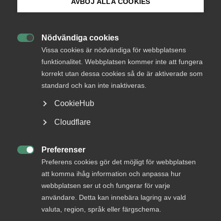
AVBÖJ ALLA COOKIES
Kollektivavtal ni är anslutna till
Bli medlem
Nödvändiga cookies

Logga in på Arbetsgivarguiden
Vissa cookies är nödvändiga för webbplatsens
Se och ladda ner fakturor
funktionalitet. Webbplatsen kommer inte att fungera
korrekt utan dessa cookies så de är aktiverade som
Sök på almega.se
standard och kan inte inaktiveras.
Se och ändra era företagsuppgifter
CookieHub
Press
Cloudflare
Hämta medlemsintyg
In English
Cookie-inställningar
Preferenser

Preferens cookies gör det möjligt för webbplatsen
Se och ändra kontaktpersoner
att komma ihåg information och anpassa hur
webbplatsen ser ut och fungerar för varje
användare. Detta kan innebära lagring av vald
valuta, region, språk eller färgschema.