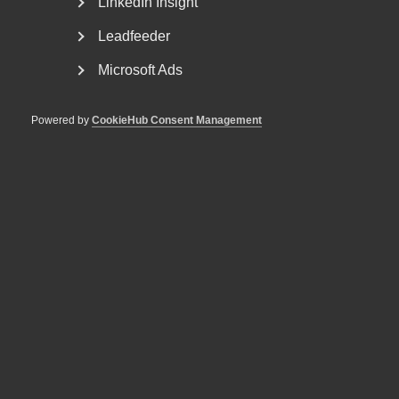
LinkedIn Insight
Arbetsgivarguiden?
Registrera ditt konto här (medlemskap
krävs).
Leadfeeder
Tekniska problem med inloggning till Mina
Microsoft Ads
Sidor?
Powered by
CookieHub Consent Management
Vi hjälper dig gärna med din inloggning till Mina Sidor och
Arbetsgivarguiden.
Kontakta oss via formuläret.
Tankar och idéer?
Nya Mina sidor är under ständig utveckling och förbättring.
Har du förslag och synpunkter kopplat till önskad eller
nuvarande funktionalitet, hör gärna av dig!
Kontakta oss här