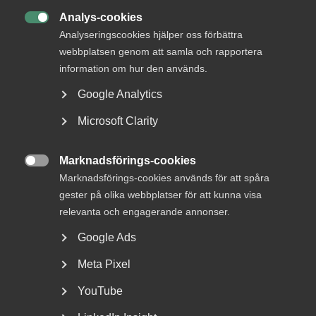
Hur loggar jag in?
Analys-cookies

Analyseringscookies hjälper oss förbättra
webbplatsen genom att samla och rapportera
Inloggningen till Mina sidor är samma som till
information om hur den används.
Arbetsgivarguiden.
Google Analytics
Microsoft Clarity
Gå till Mina Sidor
, välj att logga in som medlem i Almega,
och ange sedan dina inloggningsuppgifter.
Marknadsförings-cookies
Glömt lösenord

Marknadsförings-cookies används för att spåra
gester på olika webbplatser för att kunna visa
Om du glömt bort ditt lösenord till Mina Sidor och
relevanta och engagerande annonser.
Arbetsgivarguiden kan du
gå till Mina Sidor
, välj att logga in
som medlem i Almega, där klicka på ”glömt lösenord” för
Google Ads
att få en återställningslänk till din mejl.
Meta Pixel
Skapa nytt inlogg till Mina Sidor
YouTube
Har du idag inget inlogg till Mina Sidor och