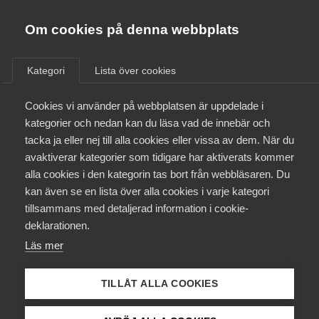
Almega
Förbund
Om cookies på denna webbplats
Mina
sidor
Almega Tjänste­förbunden
Om Almega
Kategori
Lista över cookies
Almega Tjänste­företagen
Aktuellt
Cookies vi använder på webbplatsen är uppdelade i
För dig som medlem i förbund inom Almega. Här kan
Almega Utbildning
kategorier och nedan kan du läsa vad de innebär och
du se uppgifter knutna till ert medlemskap, ändra
Innovations­företagen
tacka ja eller nej till alla cookies eller vissa av dem. När du
företagsuppgifter och kontaktpersoner, se fakturor
Medlemskapet
avaktiverar kategorier som tidigare har aktiverats kommer
och generera medlemsintyg.
Kompetens­företagen
alla cookies i den kategorin tas bort från webbläsaren. Du
Mina sidor
kan även se en lista över alla cookies i varje kategori
Medie­företagen
tillsammans med detaljerad information i cookie-
Logga in på Mina sidor
Kontakt
Säkerhets­företagen
deklarationen.
Läs mer
Tåg­företagen
Kurser & utbildningar
Vård­företagarna
Information om ert medlemskap
TILLÅT ALLA COOKIES
Påverkansarbete