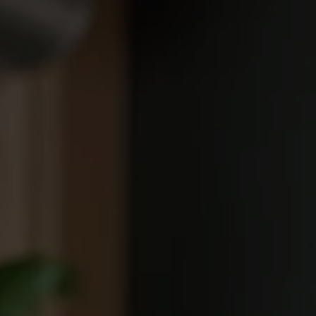
Kurser & utbildningar
Påverkansarbete
Bli medlem
Logga in på
Arbetsgivarguiden
Sök på almega.se
Press
In English
Cookie-inställningar