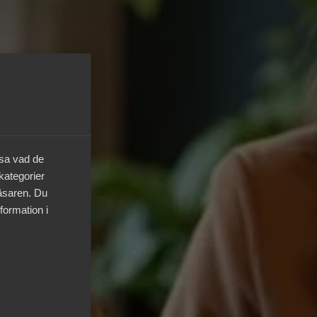
äsa vad de
 kategorier
läsaren. Du
formation i