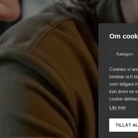
Om cooki
Kategori
Cookies vi an
innebär och tac
som tidigare h
kan även se en
cookie-deklara
Läs mer
TILLÅT A