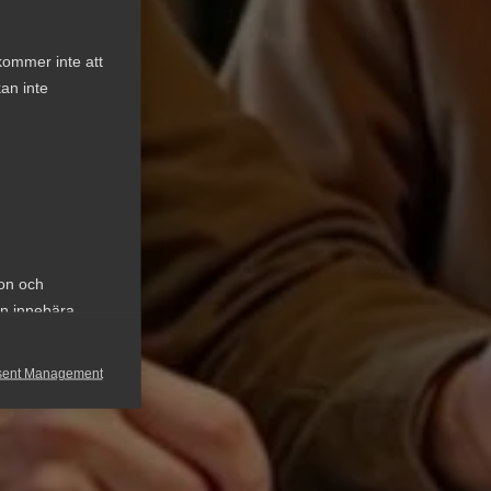
kommer inte att
an inte
ion och
an innebära
sent Management
h rapportera