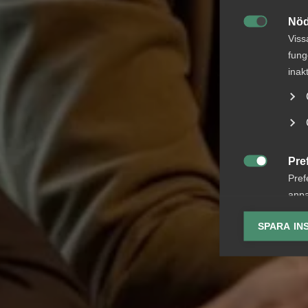
Nöd

Viss
fung
inak
Pre

Pref
anpa
lagr
SPARA IN
Ana

Anal
info