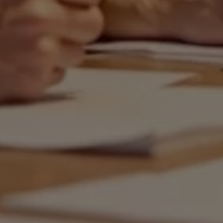
Microsoft Clarity
knadsförings-cookies
nadsförings-cookies används för att spåra gester på olika webbplatser 
 relevanta och engagerande annonser.
Google Ads
Meta Pixel
YouTube
LinkedIn Insight
Leadfeeder
Microsoft Ads