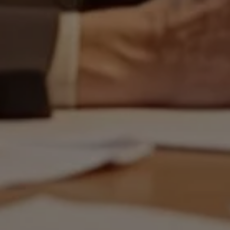
Mar

Mark
visa