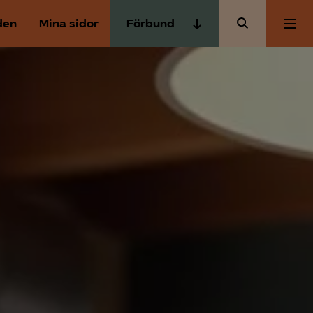
den
Mina sidor
Förbund
Almega Tjänste­förbunden
Om Almega
Almega Tjänste­företagen
Almega Utbildning
Aktuellt
Innovations­företagen
Kompetens­företagen
Medlemskapet
Medie­företagen
Säkerhets­företagen
Mina sidor
Tåg­företagen
Kontakt
Vård­företagarna