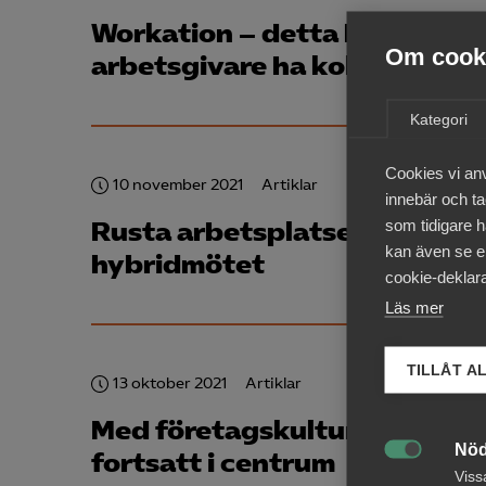
Workation – detta bör du so
Om cooki
arbetsgivare ha koll på
Kategori
Cookies vi an
10 november 2021
Artiklar
innebär och tac
som tidigare h
Rusta arbetsplatsen för
kan även se en
hybridmötet
cookie-deklara
Läs mer
TILLÅT A
13 oktober 2021
Artiklar
Med företagskulturen
Nöd
fortsatt i centrum

Viss