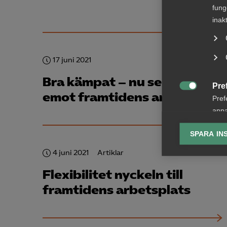
fung
inak
17 juni 2021
Bra kämpat – nu ser vi fram
Pre
emot framtidens arbetsliv!

Pref
anpa
lagr
SPARA IN
Ana
4 juni 2021
Artiklar

Anal
Flexibilitet nyckeln till
info
framtidens arbetsplats