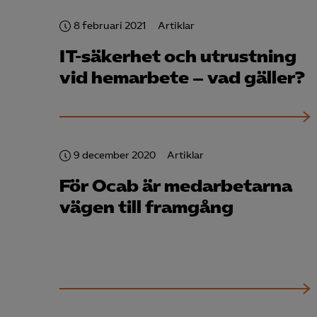
Mar
8 februari 2021
Artiklar

Mark
visa
IT-säkerhet och utrustning
vid hemarbete – vad gäller?
9 december 2020
Artiklar
För Ocab är medarbetarna
vägen till framgång