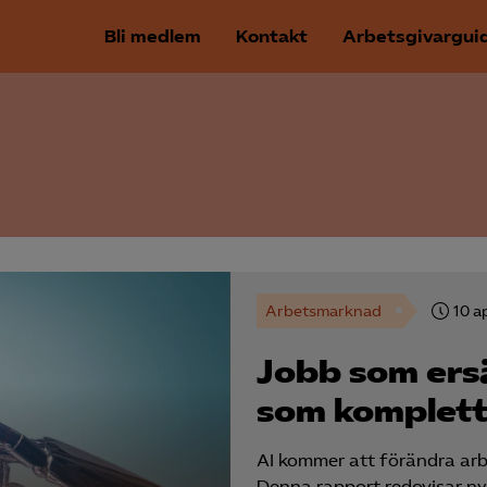
Bli medlem
Kontakt
Arbetsgivargui
Arbetsmarknad
10 a
Jobb som ersä
som komplett
AI kommer att förändra arb
Denna rapport redovisar n