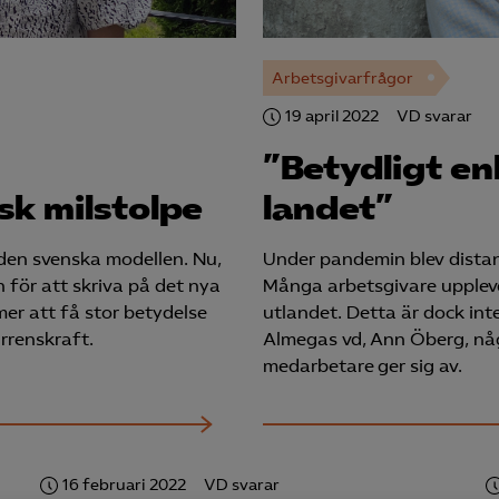
Arbetsgivarfrågor
19 april 2022
VD svarar
”Betydligt en
sk milstolpe
landet”
 den svenska modellen. Nu,
Under pandemin blev distan
n för att skriva på det nya
Många arbetsgivare uppleve
er att få stor betydelse
utlandet. Detta är dock inte
rrenskraft.
Almegas vd, Ann Öberg, någ
medarbetare ger sig av.
16 februari 2022
VD svarar