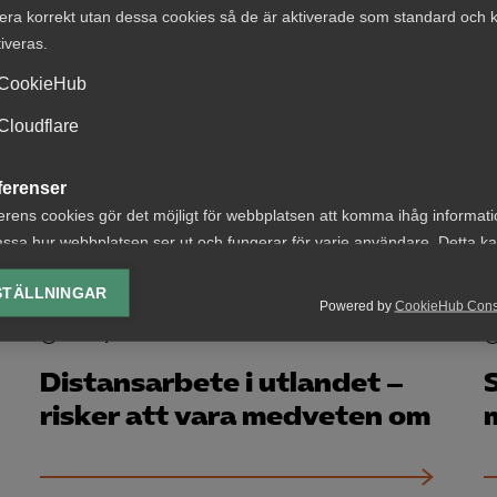
arbetsgivare
era korrekt utan dessa cookies så de är aktiverade som standard och k
tiveras.
CookieHub
Cloudflare
9 juni 2021
Artiklar
Därför ska du satsa på
ferenser
användarvänligt ledarskap
erens cookies gör det möjligt för webbplatsen att komma ihåg informat
ssa hur webbplatsen ser ut och fungerar för varje användare. Detta k
ing av vald valuta, region, språk eller färgschema.
STÄLLNINGAR
Powered by
CookieHub Con
lys-cookies
27 maj 2021
Artiklar
yseringscookies hjälper oss förbättra webbplatsen genom att samla oc
rmation om hur den används.
Distansarbete i utlandet –
risker att vara medveten om
Google Analytics
Microsoft Clarity