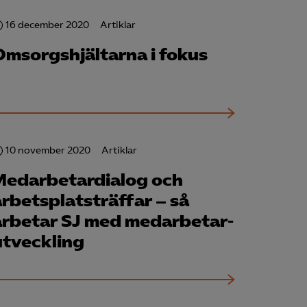
16 december 2020
Artiklar
för att kunna
Omsorgshjältarna i fokus
10 november 2020
Artiklar
Medarbetardialog och
arbetsplatsträffar – så
arbetar SJ med medarbetar­
utveckling