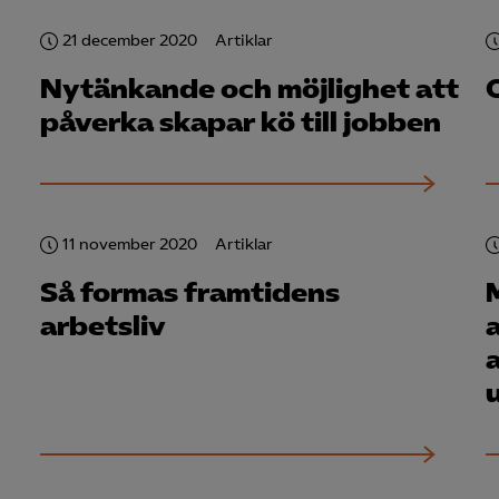
knadsförings-cookies
21 december 2020
Artiklar
nadsförings-cookies används för att spåra gester på olika webbplatser 
 relevanta och engagerande annonser.
Nytänkande och möjlighet att
påverka skapar kö till jobben
Google Ads
Meta Pixel
YouTube
LinkedIn Insight
11 november 2020
Artiklar
Så formas framtidens
Leadfeeder
arbetsliv
Microsoft Ads