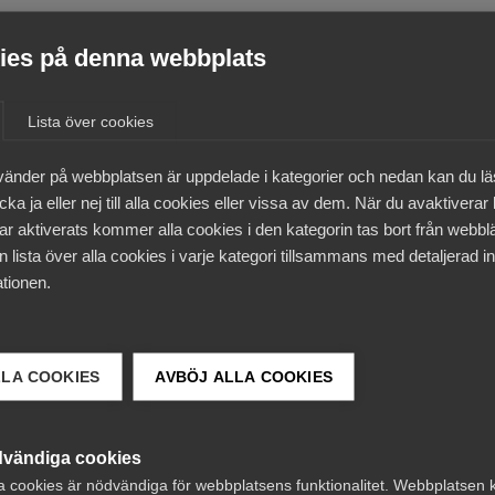
m
”Nu startar resan mot
es på denna webbplats
framtidens arbetsliv”
Lista över cookies
vänder på webbplatsen är uppdelade i kategorier och nedan kan du l
8 november 2021
Artiklar
ka ja eller nej till alla cookies eller vissa av dem. När du avaktiverar
ar aktiverats kommer alla cookies i den kategorin tas bort från webb
Glöm inte bort chefen i
 lista över alla cookies i varje kategori tillsammans med detaljerad in
arbetsmiljö­arbetet
tionen.
LLA COOKIES
AVBÖJ ALLA COOKIES
16 september 2021
Artiklar
Återgång till arbetsplatsen –
vändiga cookies
checklistan för alla
a cookies är nödvändiga för webbplatsens funktionalitet. Webbplatsen 