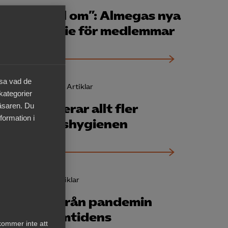
”Ett samtal om”: Almegas nya
intervjuserie för medlemmar
äsa vad de
18 oktober 2021
Artiklar
 kategorier
läsaren. Du
Nu omvärderar allt fler
formation i
arbetsplatshygienen
28 juni 2021
Artiklar
Lärdomar från pandemin
formar framtidens
kommer inte att