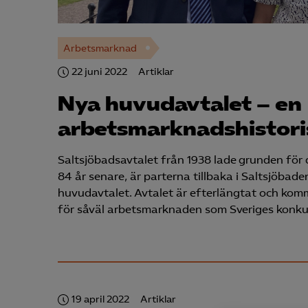
Arbetsmarknad
22 juni 2022
Artiklar
Nya huvud­avtalet – en
arbetsmarknads­histori
Saltsjöbadsavtalet från 1938 lade grunden för
84 år senare, är parterna tillbaka i Saltsjöbade
huvudavtalet. Avtalet är efterlängtat och komm
för såväl arbetsmarknaden som Sveriges konku
19 april 2022
Artiklar