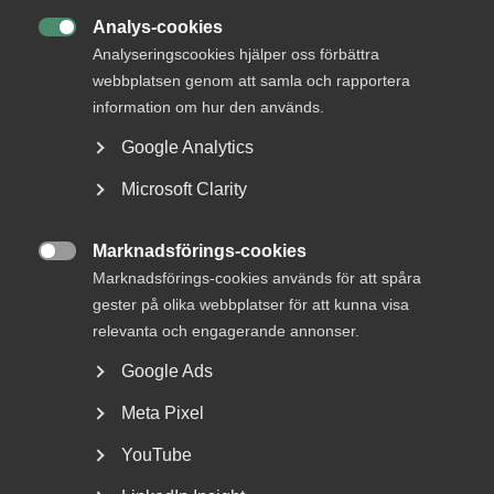
Analys-cookies

Analyseringscookies hjälper oss förbättra
webbplatsen genom att samla och rapportera
information om hur den används.
Det gemensamma kontoret var – före pandemin – den
självklara arbetsplatsen för Rambolls konsulter, när de inte
Google Analytics
var på kundmöte.
Microsoft Clarity
– Det var en naturlig del av pitchen när vi rekryterade nya
medarbetare. Att även om vi är konsulter är kontoret en
Marknadsförings-cookies
central plats för oss, det är där vi träffas, utbyter

Marknadsförings-cookies används för att spåra
erfarenheter och helt enkelt har kul på jobbet tillsammans,
gester på olika webbplatser för att kunna visa
säger Marie Förborgen, tillförordnad HR-chef för Ramboll
relevanta och engagerande annonser.
Sverige, utöver sin ordinarie roll som HR-direktör för det
globala affärsområdet Ramboll Water.
Google Ads
Öppna kontor
Meta Pixel
YouTube
När Folkhälsomyndigheten uppmanade till hemarbete
valde vissa företag att beordra distansarbete och helt