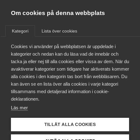
Almega
Förbund
Om cookies på denna webbplats
Almega Tjänste­förbunden
/
Aktuellt
/
Artiklar
/
Om Almega
Kategori
Lista över cookies
Almega Tjänste­företagen
Aktuellt
Cookies vi använder på webbplatsen är uppdelade i
Almega Utbildning
kategorier och nedan kan du läsa vad de innebär och
Innovations­företagen
tacka ja eller nej till alla cookies eller vissa av dem. När du
Medlemskapet
avaktiverar kategorier som tidigare har aktiverats kommer
Kompetens­företagen
alla cookies i den kategorin tas bort från webbläsaren. Du
Mina sidor
kan även se en lista över alla cookies i varje kategori
Medie­företagen
tillsammans med detaljerad information i cookie-
Kontakt
Säkerhets­företagen
deklarationen.
Läs mer
Tåg­företagen
Kurser & utbildningar
Vård­företagarna
TILLÅT ALLA COOKIES
Påverkansarbete
Lärdomar från pandemin