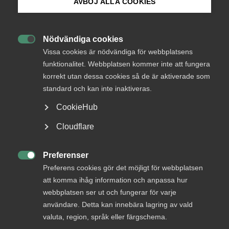
AVBÖJ ALLA COOKIES
formar framtidens
arbetsplats
Bli medlem
Nödvändiga cookies

Logga in på Arbetsgivarguiden
Med vaccinets intåg vågar fler börja planera för ett
Vissa cookies är nödvändiga för webbplatsens
funktionalitet. Webbplatsen kommer inte att fungera
arbetsliv efter pandemin. För konsultföretaget
korrekt utan dessa cookies så de är aktiverade som
Ramboll står flexibilitet högt på agendan – men
Sök på almega.se
standard och kan inte inaktiveras.
kontoret spelar fortfarande en nyckelroll.
CookieHub
Arbetsgivarfrågor
28 juni 2021
Artiklar
Press
Cloudflare
In English
Cookie-inställningar
Preferenser

MER OM ARBETSGIVARFRÅGOR
Preferens cookies gör det möjligt för webbplatsen
att komma ihåg information och anpassa hur
webbplatsen ser ut och fungerar för varje
3 augusti
användare. Detta kan innebära lagring av vald
Höststart i arbetsmiljö­arbetet – skapa
valuta, region, språk eller färgschema.
struktur, energi och riktning