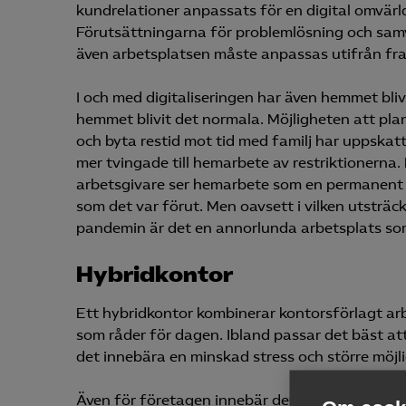
kundrelationer anpassats för en digital omvärl
Förutsättningarna för problemlösning och sam
även arbetsplatsen måste anpassas utifrån fr
I och med digitaliseringen har även hemmet bli
hemmet blivit det normala. Möjligheten att pla
och byta restid mot tid med familj har uppskat
mer tvingade till hemarbete av restriktionerna
arbetsgivare ser hemarbete som en permanent för
som det var förut. Men oavsett i vilken utsträc
pandemin är det en annorlunda arbetsplats so
Hybridkontor
Ett hybridkontor kombinerar kontorsförlagt arb
som råder för dagen. Ibland passar det bäst at
det innebära en minskad stress och större möjli
Även för företagen innebär det nya möjligheter. 