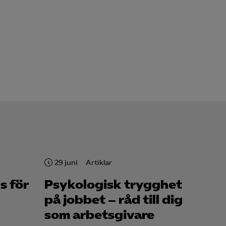
29 juni
Artiklar
s för
Psykologisk trygghet
på jobbet – råd till dig
som arbetsgivare