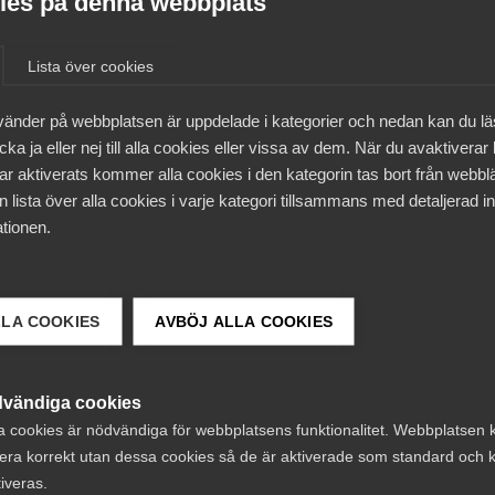
es på denna webbplats
och kontorskostnader kan minskas. En utmaning med ett
som social mötesplats. Samtidigt kan ett arbetssätt som, o
Lista över cookies
ng för de chefer som föredrar detaljstyrning.
vänder på webbplatsen är uppdelade i kategorier och nedan kan du l
 space)
ka ja eller nej till alla cookies eller vissa av dem. När du avaktiverar
ar aktiverats kommer alla cookies i den kategorin tas bort från webb
ka yrken och arbetsgivare under ett och samma tak, ofta 
 lista över alla cookies i varje kategori tillsammans med detaljerad in
an pandemin var det främst frilansare eller små start-up-
tionen.
inte minst eftersom
 Ytterligare fördelar som brukar framhållas är den social
tå när människor med olika infallsvinklar möts. För störr
 komplement till kontoret eller hemmet.
LLA COOKIES
AVBÖJ ALLA COOKIES
vändiga cookies
n strategiskt utvald plats sett till var många
a cookies är nödvändiga för webbplatsens funktionalitet. Webbplatsen 
på antalet kontorsplatser på dyrare adresser samtidigt s
era korrekt utan dessa cookies så de är aktiverade som standard och k
ssa lokala arbetshubbar går givetvis att kombinera med
tiveras.