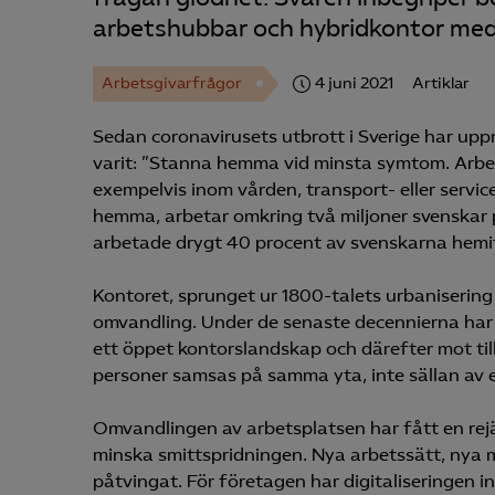
arbetshubbar och hybridkontor med 
Arbetsgivarfrågor
4 juni 2021
Artiklar
Sedan coronavirusets utbrott i Sverige har up
varit: ”Stanna hemma vid minsta symtom. Arb
exempelvis inom vården, transport- eller servi
hemma, arbetar omkring två miljoner svenskar på
arbetade drygt 40 procent av svenskarna hemif
Kontoret, sprunget ur 1800-talets urbaniserin
omvandling. Under de senaste decennierna ha
ett öppet kontorslandskap och därefter mot till
personer samsas på samma yta, inte sällan av 
Omvandlingen av arbetsplatsen har fått en rejä
minska smittspridningen. Nya arbetssätt, nya 
påtvingat. För företagen har digitaliseringen i