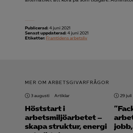
visa
Publicerad:
4 juni 2021
Senast uppdaterad:
4 juni 2021
Etiketter:
Framtidens arbetsliv
MER OM ARBETSGIVARFRÅGOR
3 augusti
Artiklar
29 juli
Höststart i
”Fac
arbetsmiljö­arbetet –
arbe
skapa struktur, energi
jobb,