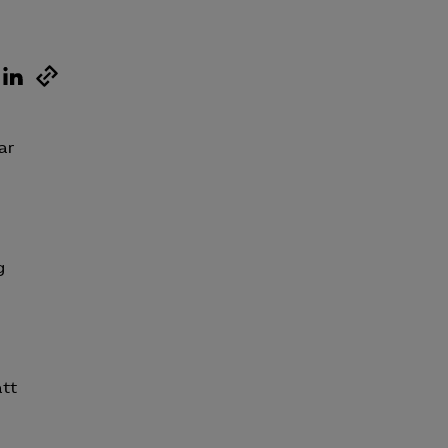
ar
g
att