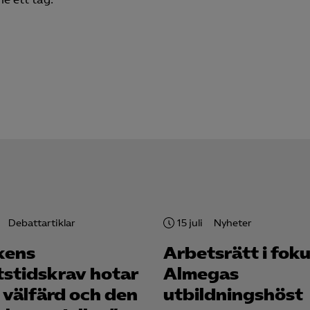
 relevanta och engagerande annonser.
Google Ads
Meta Pixel
YouTube
LinkedIn Insight
Leadfeeder
Microsoft Ads
Debattartiklar
15 juli
Nyheter
kens
Arbetsrätt i foku
tstidskrav hotar
Almegas
 välfärd och den
utbildningshöst