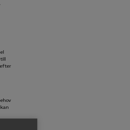
.
el
ill
efter
behov
 kan
 en