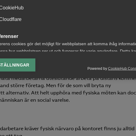
CookieHub
Cloudflare
t välja ifall de vill arbeta på distans eller från kontoret
tt år. På så sätt tillgodoses medarbetarnas önskemål
ferenser
 väljer att arbeta på distans, an anpassa sina lokaler till 
erens cookies gör det möjligt för webbplatsen att komma ihåg informat
ssa hur webbplatsen ser ut och fungerar för varje användare. Detta k
ing av vald valuta, region, språk eller färgschema.
STÄLLNINGAR
Powered by
CookieHub Con
lys-cookies
h låta medarbetarna uteslutande arbeta på distans komme
yseringscookies hjälper oss förbättra webbplatsen genom att samla oc
e bland större företag. Men för de som vill bryta ny
rmation om hur den används.
tt alternativ. Att helt upphöra med fysiska möten kan do
Google Analytics
änniskan är en social varelse.
Microsoft Clarity
knadsförings-cookies
darbetare kräver fysisk närvaro på kontoret finns ju alltid
nadsförings-cookies används för att spåra gester på olika webbplatser 
ne ett tag.