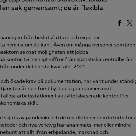
en sak gemensamt; de är flexibla.
pmaningen från beslutsfattare och experter
eta hemma om du kan”. Även om många personer som jobb
cesektorn saknat möjligheten att jobba
 kontor. Och enligt siffror från statistiska centralbyrån
rån under det första kvartalet 2021.
g och ökade krav på dokumentation, har varit under ständi
r tjänstemännen först bytt de egna rummen mot
fälliga arbetsstationer i aktivitetsbaserade kontor. Fler
ekonomiska skäl.
l skjuts av pandemin och de restriktioner som införts för 
metoder och nya verktyg har anammats, mer eller mindre
nneburit att allt ifrån erbjudande, marknad och