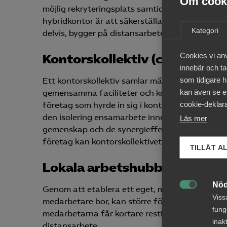
Om cooki
möjlig rekryteringsplats samtidigt som rese- 
hybridkontor är att säkerställa kontorets roll 
Kategori
delvis, bygger på distansarbete vara en utmani
Cookies vi an
Kontorskollektiv (coworking
innebär och tac
som tidigare h
Ett kontorskollektiv samlar människor med oli
kan även se en
gemensamma faciliteter och kontorsservice. Inn
cookie-deklara
företag som hyrde in sig i kontorskollektiven, 
den isolering ensamarbete innebär motverkades.
Läs mer
gemenskap och de synergieffekter som kan upps
företag kan kontorskollektivet fungera som ett
TILLÅT A
Lokala arbetshubbar
Nöd
Genom att etablera ett eget, mindre kontor på e

Viss
medarbetare bor, kan större företagen minska 
fung
medarbetarna får kortare restid till jobbet. De
inak
distansarbete.