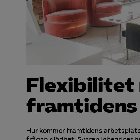
Flexibilitet 
framtidens
Hur kommer framtidens arbetsplats 
frågan glödhet. Svaren inbegriper b