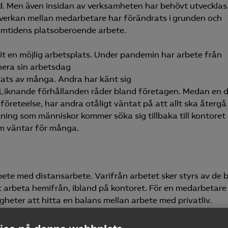
d. Men även insidan av verksamheten har behövt utvecklas
verkan mellan medarbetare har förändrats i grunden och
amtidens platsoberoende arbete.
vit en möjlig arbetsplats. Under pandemin har arbete från
nera sin arbetsdag
tats av många. Andra har känt sig
. Liknande förhållanden råder bland företagen. Medan en d
eteelse, har andra otåligt väntat på att allt ska återgå t
kning som människor kommer söka sig tillbaka till kontoret 
m väntar för många.
ete med distansarbete. Varifrån arbetet sker styrs av de 
t arbeta hemifrån, ibland på kontoret. För en medarbetare
gheter att hitta en balans mellan arbete med privatliv.
När den fysiska platsen spelat ut sin roll blir hela världen