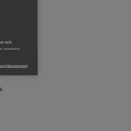
de
ion och
an innebära
sent Management
r
h rapportera
ck
för att kunna