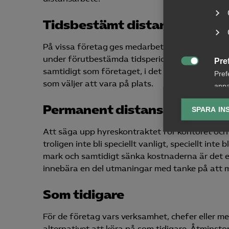
Tidsbestämt distansarbete
På vissa företag ges medarbetarna möjligheten at
under förutbestämda tidsperioder, exempelvis e
Pre

samtidigt som företaget, i det fall medarbetaren
Pref
som väljer att vara på plats.
anpa
lagr
Permanent distansarbete
SPARA IN
Ana
Att säga upp hyreskontraktet för kontoret oc

Anal
troligen inte bli speciellt vanligt, speciellt int
info
mark och samtidigt sänka kostnaderna är det e
innebära en del utmaningar med tanke på att m
Som tidigare
Mar
För de företag vars verksamhet, chefer eller me

Mark
alternativet att köra på som tidigare. Åtminsto