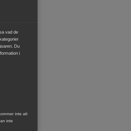
m än
äsa vad de
 kategorier
läsaren. Du
med
formation i
a
e
kommer inte att
om
an inte