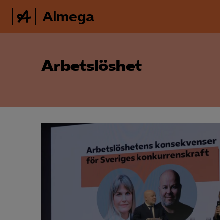
Almega
Arbetslöshet