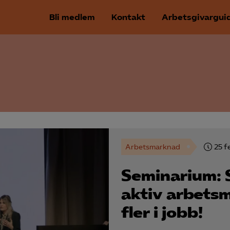
Bli medlem
Kontakt
Arbetsgivargui
Arbetsmarknad
25 f
Seminarium: 
aktiv arbetsm
fler i jobb!