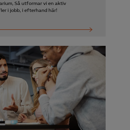
Kurser & utbildningar
arium, Så utformar vi en aktiv
er i jobb, i efterhand här!
Påverkansarbete
Bli medlem
Logga in på
Arbetsgivarguiden
Sök på almega.se
Press
In English
Cookie-inställningar