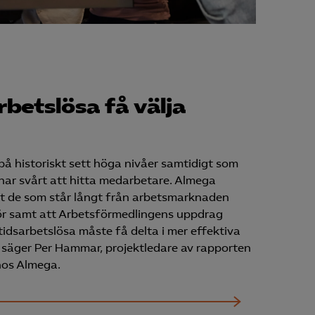
rbetslösa få välja
på historiskt sett höga nivåer samtidigt som
 har svårt att hitta medarbetare. Almega
att de som står långt från arbetsmarknaden
ntör samt att Arbetsförmedlingens uppdrag
idsarbetslösa måste få delta i mer effektiva
b”, säger Per Hammar, projektledare av rapporten
hos Almega.