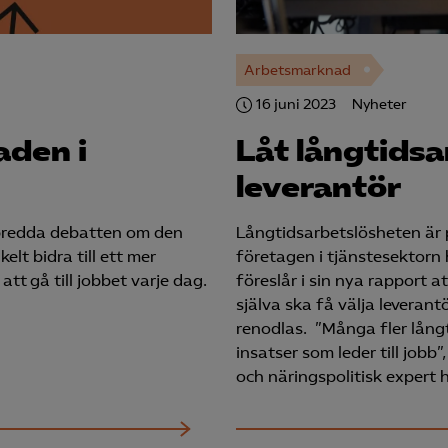
Arbetsmarknad
16 juni 2023
Nyheter
aden i
Låt långtidsa
leverantör
 bredda debatten om den
Långtidsarbetslösheten är 
elt bidra till ett mer
företagen i tjänstesektorn
att gå till jobbet varje dag.
föreslår i sin nya rapport 
själva ska få välja levera
renodlas. ”Många fler långt
insatser som leder till job
och näringspolitisk expert 