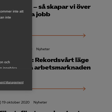
Ny rapport – så skapar vi över
kommer inte att
100 000 nya jobb
an inte
21 december 2020
Nyheter
Ny rapport: Rekordsvårt läge
ion och
för unga på arbetsmarknaden
an innebära
sent Management
h rapportera
19 oktober 2020
Nyheter