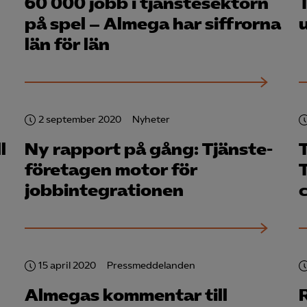
60 000 jobb i tjänstesektorn
Microsoft Clarity
på spel – Almega har siffrorna
län för län
knadsförings-cookies
nadsförings-cookies används för att spåra gester på olika webbplatser 
 relevanta och engagerande annonser.
Google Ads
2 september 2020
Nyheter
Meta Pixel
l
Ny rapport på gång: Tjänste­
YouTube
företagen motor för
jobbintegrationen
LinkedIn Insight
Leadfeeder
Microsoft Ads
15 april 2020
Pressmeddelanden
Almegas kommentar till