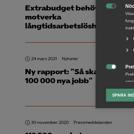
Nöd
Extrabudget behövs för att

Viss
motverka
fung
långtidsarbetslösheten
inak
24 mars 2021
Nyheter
Pre
Ny rapport: ”Så skapar vi öve

Pref
100 000 nya jobb”
anpa
lagr
SPARA IN
Ana

Anal
info
30 november 2020
Pressmeddelanden