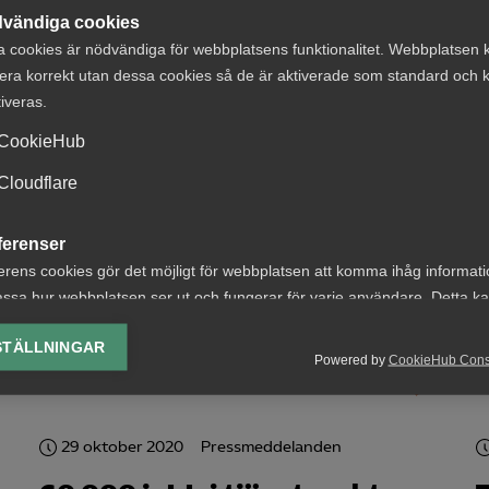
vändiga cookies
Almega: Nödvändig
a cookies är nödvändiga för webbplatsens funktionalitet. Webbplatsen 
jobbsatsning
era korrekt utan dessa cookies så de är aktiverade som standard och k
tiveras.
CookieHub
Cloudflare
21 december 2020
Pressmeddelanden
ferenser
r
Ny rapport:
erens cookies gör det möjligt för webbplatsen att komma ihåg informat
Ungdomsarbetslösheten
ssa hur webbplatsen ser ut och fungerar för varje användare. Detta k
skenar – nu är tid att agera
ing av vald valuta, region, språk eller färgschema.
STÄLLNINGAR
Powered by
CookieHub Con
lys-cookies
yseringscookies hjälper oss förbättra webbplatsen genom att samla oc
rmation om hur den används.
29 oktober 2020
Pressmeddelanden
Google Analytics