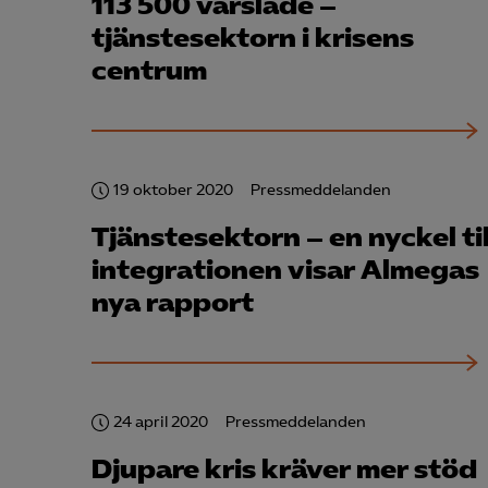
113 500 varslade –
tjänstesektorn i krisens
centrum
Mar

Mark
visa
19 oktober 2020
Pressmeddelanden
Tjänstesektorn – en nyckel til
integrationen visar Almegas
nya rapport
24 april 2020
Pressmeddelanden
Djupare kris kräver mer stöd