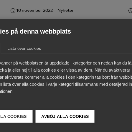
10 november 2022
Nyheter
l
Få förslag som gynnar
es på denna webbplats
företagande
Lista över cookies
vänder på webbplatsen är uppdelade i kategorier och nedan kan du l
4 maj 2022
Rapporter
ka ja eller nej till alla cookies eller vissa av dem. När du avaktiverar
Så fortsätter vi reformera
ar aktiverats kommer alla cookies i den kategorin tas bort från webb
 lista över alla cookies i varje kategori tillsammans med detaljerad in
Arbetsförmedlingen
tionen.
LLA COOKIES
AVBÖJ ALLA COOKIES
7 september 2021
Pressmeddelanden