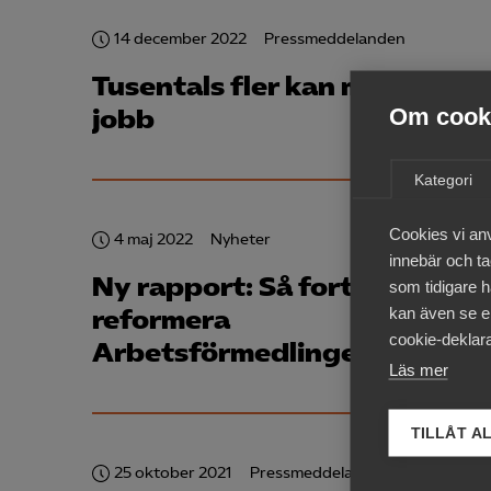
14 december 2022
Pressmeddelanden
Tusentals fler kan matchas til
Om cooki
jobb
Kategori
Cookies vi an
4 maj 2022
Nyheter
innebär och tac
Ny rapport: Så fortsätter vi
som tidigare h
kan även se en
reformera
cookie-deklara
Arbetsförmedlingen
Läs mer
TILLÅT A
25 oktober 2021
Pressmeddelanden