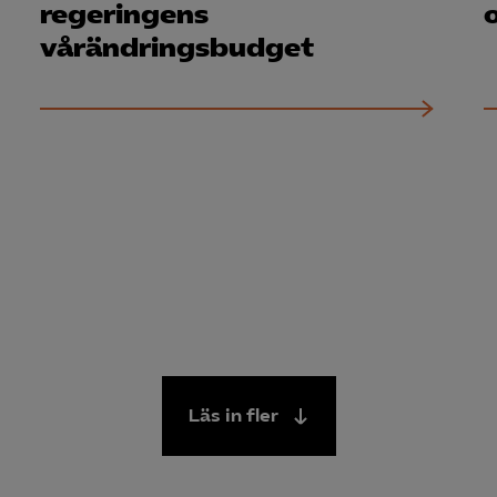
regeringens
o
vårändringsbudget
Läs in fler