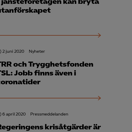
Tjänste­företagen kan bryta
utanförskapet
för att kunna
2 juni 2020
Nyheter
TRR och Trygghetsfonden
TSL: Jobb finns även i
coronatider
6 april 2020
Pressmeddelanden
Regeringens krisåtgärder är