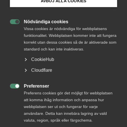
AVBÖJ ALLA COOKIES
Bli medlem
Åtta miljarder kronor vill arbetsmarknadsminister Eva
Nödvändiga cookies
Nordmark (S) satsa för att få ner långtidsarbetslösheten,

Logga in på Arbetsgivarguiden
Vissa cookies är nödvändiga för webbplatsens
förenkla för företagare och stimulera omställningen för
människor i arbetslivet.
funktionalitet. Webbplatsen kommer inte att fungera
korrekt utan dessa cookies så de är aktiverade som
Sök på almega.se
Regeringen föreslår att nästan 1,2 miljarder kronor ska
standard och kan inte inaktiveras.
tillföras 2022 för att fler arbetssökande ska få ta del av en
CookieHub
matchningstjänst och 425 miljoner kronor ska satsas så
att fler kan ta del av en arbetsmarknadsutbildning.
Press
Cloudflare
In English
– Långtidsarbetslösheten är hög i Sverige och det krävs
Cookie-inställningar
Preferenser
kraftfulla satsningar för att matcha människor till lediga

jobb. Det krävs även omfattande utbildningsinsatser och
Preferens cookies gör det möjligt för webbplatsen
regeringens aviserade investeringar är därför nödvändiga.
att komma ihåg information och anpassa hur
Men givet de stora behoven så hade det behövts större
webbplatsen ser ut och fungerar för varje
insatser, säger Andreas Åström, näringspolitisk chef på
användare. Detta kan innebära lagring av vald
Almega.
valuta, region, språk eller färgschema.