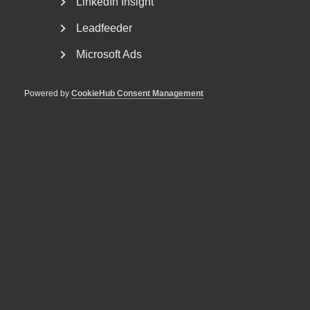
LinkedIn Insight
Publicerad:
7 september 2021
Senast uppdaterad:
7 september 2021
Leadfeeder
Etiketter:
Arbetsförmedling
,
Arbetslöshet
Microsoft Ads
Powered by
CookieHub Consent Management
MER OM ARBETSMARKNAD
29 juni
Debattartiklar
Med hot som verktyg byggs ingen
tillit
5 juni
Debattartiklar
Debatt: Mindre valfrihet ger
sämre resultat och högre pris