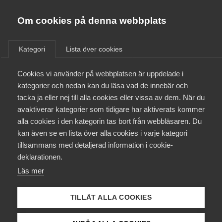
Almega
Förbund
Om cookies på denna webbplats
Almega Tjänste­förbunden
/
Aktuellt
/
Pressmeddelanden
/
Om Almega
Kategori
Lista över cookies
Almega Tjänste­företagen
Aktuellt
Cookies vi använder på webbplatsen är uppdelade i
Almega Utbildning
Almega: Nödvändig
kategorier och nedan kan du läsa vad de innebär och
jobbsatsning
Innovations­företagen
tacka ja eller nej till alla cookies eller vissa av dem. När du
Medlemskapet
avaktiverar kategorier som tidigare har aktiverats kommer
Kompetens­företagen
alla cookies i den kategorin tas bort från webbläsaren. Du
Regeringen satsar på arbetsmarknadsåtgärder i
Mina sidor
kan även se en lista över alla cookies i varje kategori
Medie­företagen
den kommande budgeten. Det framkom vid en
tillsammans med detaljerad information i cookie-
pressträff med arbetsmarknadsminister Eva
Kontakt
Säkerhets­företagen
deklarationen.
Nordmark (S) under tisdagsmorgonen.
Läs mer
Tåg­företagen
Kurser & utbildningar
Arbetsmarknad
Vård­företagarna
TILLÅT ALLA COOKIES
7 september 2021
Pressmeddelanden
Påverkansarbete