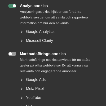
I en matchningstjänst får den arbetssökande stöd att
Analys-cookies
söka jobb, information om utbildningsmöjligheter,

Analyseringscookies hjälper oss förbättra
vägledning och kontakt med arbetsgivare. Som en del i att
webbplatsen genom att samla och rapportera
möta den ökade arbetslösheten och reformera
information om hur den används.
Arbetsförmedlingen utförs tjänsterna alltmer av
fristående aktörer.
Google Analytics
Regeringen föreslår även en satsning på 701 miljoner
Microsoft Clarity
kronor under 2022 för att de som står längst ifrån
arbetsmarknaden ska få tillgång till extratjänster och
Marknadsförings-cookies
introduktionsjobb.

Marknadsförings-cookies används för att spåra
gester på olika webbplatser för att kunna visa
– Tyvärr är systemet med extratjänster en återvändsgränd
relevanta och engagerande annonser.
och endast omkring 6 procent får riktiga jobb genom den
här åtgärden. Det hade varit bättre att öka insatserna på
Google Ads
arbetsmarknadsutbildning och matchning för att minska
arbetslösheten, säger Andreas Åström.
Meta Pixel
YouTube