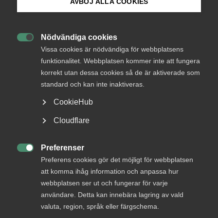
AVBÖJ ALLA COOKIES
Bli medlem
De svenska kostnaderna för att anställa är betydligt högre
Nödvändiga cookies
än i våra konkurrentländer. Detta märks särskilt inom den

Logga in på Arbetsgivarguiden
Vissa cookies är nödvändiga för webbplatsens
privata tjänstesektorn där medarbetarna och deras
funktionalitet. Webbplatsen kommer inte att fungera
kunskap är den viktigaste produktionsfaktorn.
korrekt utan dessa cookies så de är aktiverade som
Sök på almega.se
standard och kan inte inaktiveras.
– Arbetskraftskostnaderna inom den svenska
tjänstesektorn är de sjätte högsta i Europa. 20 procent
CookieHub
högre än i Tyskland och 32 procent högre än i
Press
Euroländerna. Och anledningen är att vi har de högsta
Cloudflare
arbetsgivaravgifterna i hela EU, säger Patrick Joyce,
In English
chefsekonom på Almega.
Cookie-inställningar
Preferenser

Preferens cookies gör det möjligt för webbplatsen
Arbetsgivaravgifterna har sedan de infördes i början av
att komma ihåg information och anpassa hur
1960-talet ökat med en faktor tio. Dessutom utgörs de i
allt högre utsträckning av en ren skatt på arbete.
webbplatsen ser ut och fungerar för varje
användare. Detta kan innebära lagring av vald
– Mer än en tredjedel av arbetsgivaravgiften – den
valuta, region, språk eller färgschema.
allmänna löneavgiften – är inte kopplad till några sociala