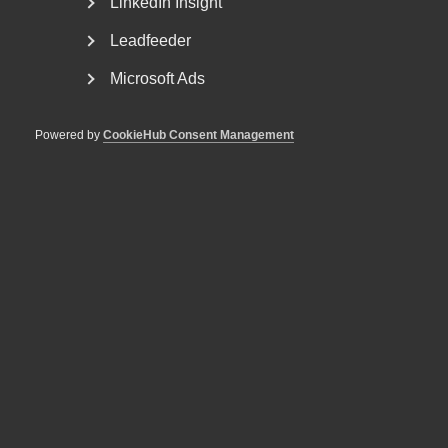
LinkedIn Insight
Att sänka löneavgiften med tre procentenheter skulle
kosta 40 miljarder kronor om året när man räknat bort den
Leadfeeder
skattesänkning som berör anställda i den offentliga
Microsoft Ads
sektorn. Men intäkterna från de nya jobb som skapas
innebär att reformen i praktiken kostar nio miljarder
kronor.
Powered by
CookieHub Consent Management
– De nya jobben skulle leda till ökade intäkter från
arbetsgivaravgifter, inkomstskatter, moms- och andra
konsumtionsskatter som tillsammans leder till en
självfinansieringsgrad på 77 procent. Utöver detta kommer
även minskade utgifter för arbetslöshetsersättning och
bidrag samtidigt som en ökad sysselsättning stimulerar
kringliggande ekonomi, säger Patrick Joyce.
Läs hela rapporten här
.
Publicerad:
25 mars 2021