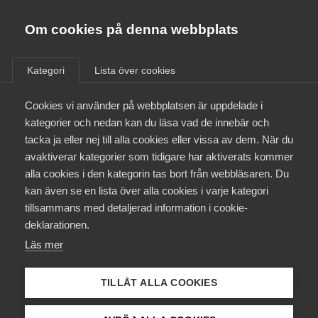
Almega
Förbund
Om cookies på denna webbplats
Almega Tjänste­förbunden
/
Aktuellt
/
Pressmeddelanden
/
Om Almega
Kategori
Lista över cookies
Almega Tjänste­företagen
Aktuellt
Cookies vi använder på webbplatsen är uppdelade i
Almega Utbildning
Ny rapport – så skapar vi över
kategorier och nedan kan du läsa vad de innebär och
100 000 nya jobb
Innovations­företagen
tacka ja eller nej till alla cookies eller vissa av dem. När du
Medlemskapet
avaktiverar kategorier som tidigare har aktiverats kommer
Kompetens­företagen
alla cookies i den kategorin tas bort från webbläsaren. Du
En sänkning av arbetsgivaravgifterna med tre
Mina sidor
kan även se en lista över alla cookies i varje kategori
Medie­företagen
procentenheter skulle skapa 107 000 nya jobb och
tillsammans med detaljerad information i cookie-
vara självfinansierande till 77 procent. Detta visar
Kontakt
Säkerhets­företagen
deklarationen.
en rapport från HUI Research på uppdrag av
Läs mer
Tåg­företagen
Almega.
Kurser & utbildningar
Vård­företagarna
TILLÅT ALLA COOKIES
Arbetsmarknad
25 mars 2021
Pressmeddelanden
Påverkansarbete