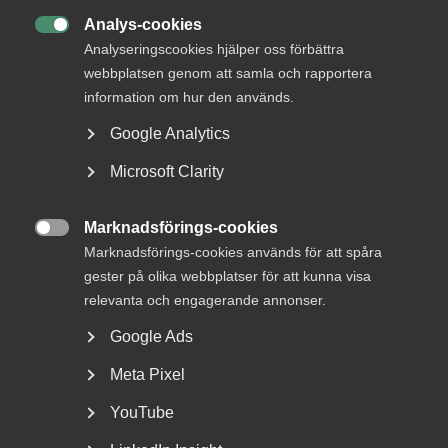
Analys-cookies

Analyseringscookies hjälper oss förbättra
webbplatsen genom att samla och rapportera
Publicerad:
24 april 2020
Senast uppdaterad:
24 april 2020
information om hur den används.
Etiketter:
Arbetslöshet
,
covid -19
Google Analytics
Microsoft Clarity
MER OM ARBETSMARKNAD
Marknadsförings-cookies

Marknadsförings-cookies används för att spåra
29 juni
Debattartiklar
gester på olika webbplatser för att kunna visa
Med hot som verktyg byggs ingen
relevanta och engagerande annonser.
tillit
Google Ads
Meta Pixel
YouTube
5 juni
Debattartiklar