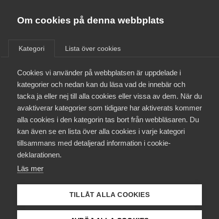
Almega
Förbund
Om cookies på denna webbplats
Almega Tjänste­förbunden
/
Aktuellt
/
Pressmeddelanden
/
Om Almega
Kategori
Lista över cookies
Almega Tjänste­företagen
Aktuellt
Cookies vi använder på webbplatsen är uppdelade i
Almega Utbildning
Djupare kris kräver mer stöd
kategorier och nedan kan du läsa vad de innebär och
Innovations­företagen
tacka ja eller nej till alla cookies eller vissa av dem. När du
Medlemskapet
Finansminister Magdalena Andersson räknar nu
avaktiverar kategorier som tidigare har aktiverats kommer
Kompetens­företagen
alla cookies i den kategorin tas bort från webbläsaren. Du
med att svensk BNP kan falla med sju procent i år
Mina sidor
kan även se en lista över alla cookies i varje kategori
Medie­företagen
och arbetslösheten kan stiga till över 11 procent.
tillsammans med detaljerad information i cookie-
Det är en mycket dystrare bedömning än man
Kontakt
Säkerhets­företagen
deklarationen.
gjorde så sent som den 15 april i vårpropositionen.
Läs mer
Tåg­företagen
Kurser & utbildningar
Arbetsmarknad
24 april 2020
Pressmeddelanden
Vård­företagarna
TILLÅT ALLA COOKIES
Påverkansarbete