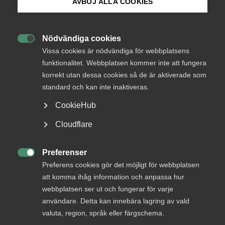
AVBÖJ ALLA COOKIES
– Det är uppenbart att åtgärderna för hindra spridningen
Bli medlem
av Coronaviruset har lett till ännu djupare kris för
Nödvändiga cookies
näringslivet och särskilt tjänsteföretagen än vi befarade

Logga in på Arbetsgivarguiden
för några veckor sedan. Den Konjunkturbarometer som
Vissa cookies är nödvändiga för webbplatsens
kom igår var den sämsta någonsin för tjänsteföretagen.
funktionalitet. Webbplatsen kommer inte att fungera
Det är tydligt att det krävs ännu starkare stimulanser för
korrekt utan dessa cookies så de är aktiverade som
Sök på almega.se
att bromsa raset, säger Patrick Joyce, chefekonom för
standard och kan inte inaktiveras.
arbetsgivarorganisationen Almega.
CookieHub
– Det är bra att flera av stödåtgärderna verkar fungera
Press
Cloudflare
och nå företagen snabbt. Det gäller främst stödet till
In English
korttidsarbete och anstånden med skatteinbetalningarna,
säger Patrick Joyce.
Cookie-inställningar
Preferenser

Preferens cookies gör det möjligt för webbplatsen
– Andra stöd dröjer dock för länge. Det viktigaste
att komma ihåg information och anpassa hur
åtgärden regeringen och samarbetspartierna kan införa är
webbplatsen ser ut och fungerar för varje
ett kontantstöd till lokalhyror och andra fasta kostnader
användare. Detta kan innebära lagring av vald
till företag som tappat en stor del av sin omsättning. Det
valuta, region, språk eller färgschema.
stödet måste beslutas snarast, avslutar Patrick Joyce.