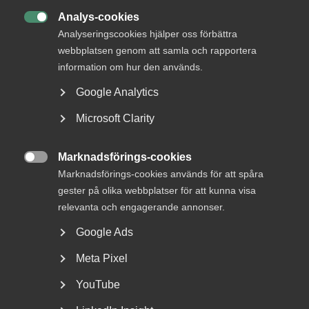
Medlemskapet
snabbhantering
Analys-cookies

Medlemsservice
Analyseringscookies hjälper oss förbättra
Avtalsrörelsen
webbplatsen genom att samla och rapportera
Mina sidor
information om hur den används.
Mallar för dig som
B
Google Analytics
arbetsgivare
Microsoft Clarity
Bli medlem
Become a member
N
Marknadsförings-cookies

Marknadsförings-cookies används för att spåra
Nyheter
gester på olika webbplatser för att kunna visa
C
relevanta och engagerande annonser.
Central förhandlings­
O
Google Ads
framställan
Meta Pixel
Om Almega
YouTube
Om Arbetsgivar­guiden
D