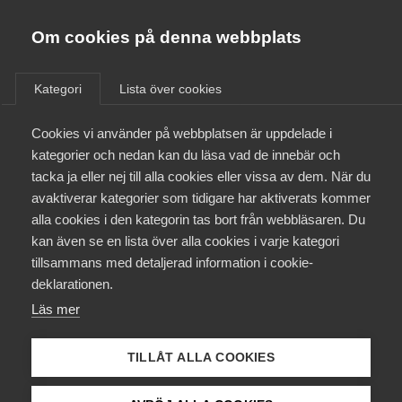
Almega
Förbund
Om cookies på denna webbplats
Från A
till Ö
Almega Tjänste­förbunden
Om Almega
Kategori
Lista över cookies
Almega Tjänste­företagen
Aktuellt
Cookies vi använder på webbplatsen är uppdelade i
Här har vi listat områden och ämnen från a till ö.
Almega Utbildning
kategorier och nedan kan du läsa vad de innebär och
Innovations­företagen
tacka ja eller nej till alla cookies eller vissa av dem. När du
Medlemskapet
avaktiverar kategorier som tidigare har aktiverats kommer
Kompetens­företagen
A
H
alla cookies i den kategorin tas bort från webbläsaren. Du
Mina sidor
kan även se en lista över alla cookies i varje kategori
Medie­företagen
AI & jobben
Hållbarhet
tillsammans med detaljerad information i cookie-
Kontakt
Säkerhets­företagen
deklarationen.
Hängavtal
Läs mer
Tåg­företagen
V
Kurser & utbildningar
Vård­företagarna
J
Vad kostar arbetslösheten?
TILLÅT ALLA COOKIES
Påverkansarbete
Jobb &amp; karriär