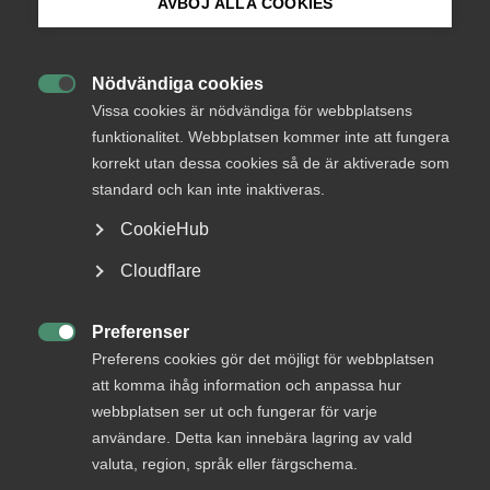
AVBÖJ ALLA COOKIES
A
Bli medlem
K
Almedalen
Nödvändiga cookies

Logga in på Arbetsgivarguiden
Vissa cookies är nödvändiga för webbplatsens
Almega­dagen
Kollektivavtal – en bra deal
funktionalitet. Webbplatsen kommer inte att fungera
för dig som arbetsgivare
Almega FutureTech
korrekt utan dessa cookies så de är aktiverade som
Sök på almega.se
Kurser och utbildningar
standard och kan inte inaktiveras.
Almega Tjänste­förbunden
CookieHub
Almega Tjänste­företagen
L
Press
Cloudflare
Almeganytt
In English
Lagen om anställnings­skydd
Almegas styrelse
(LAS)
Cookie-inställningar
Preferenser

Preferens cookies gör det möjligt för webbplatsen
Arbetskrafts­invandring
att komma ihåg information och anpassa hur
Arbetsmarknad
M
webbplatsen ser ut och fungerar för varje
användare. Detta kan innebära lagring av vald
Arbetsmarknadspolitik
Medie­företagen
valuta, region, språk eller färgschema.
Arbetstillstånd –