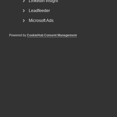
LinkedIn Insight
Dialogavtal (sifferlösa avtal)
R
Leadfeeder
Microsoft Ads
Rådgivning
E
Etableringsjobb
Powered by
CookieHub Consent Management
S
Spel­företagen
F
Sverige kan inte vänta
Förbättra EU:s inre
marknad för tjänster
Så fungerar den svenska
modellen
Flex­pension
Snabb­guide till Almega­
Förbättra integrationen av
förbunden
utrikesfödda
Framtidens kollektivavtal
V
Forum och nätverk