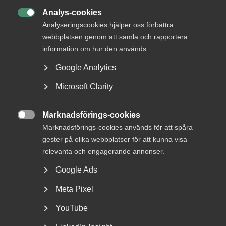
Almega Utbildning: Klarar svensk skola av att
Analys-cookies

bemöta elever med utländsk bakgrund?
Analyseringscookies hjälper oss förbättra
webbplatsen genom att samla och rapportera
information om hur den används.
Säkerhetsföretagen: När säkerhet upphandlas på
lägsta pris – vem tar ansvar för tryggheten?
Google Analytics
Microsoft Clarity
Tågföretagen: Vad är en bättre järnväg värd för AB
Sverige?
Marknadsförings-cookies

Marknadsförings-cookies används för att spåra
Onsdag
gester på olika webbplatser för att kunna visa
relevanta och engagerande annonser.
Vårdföretagarna: ”Vinst, valfrihet, vårdbehov – vad
svarar direktörerna?”
Google Ads
Meta Pixel
Almega Utbildning: Reformvågen – ett
YouTube
kunskapslyft eller kunskapsras för svensk skola?