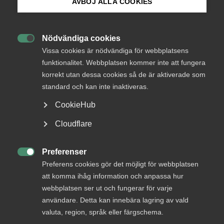
AVBÖJ ALLA COOKIES
Bli medlem
Program 2026
Nödvändiga cookies

Logga in på Arbetsgivarguiden
Vissa cookies är nödvändiga för webbplatsens
Seminarier och arrangemang från Almega och
funktionalitet. Webbplatsen kommer inte att fungera
förbund under Almedalsveckan
korrekt utan dessa cookies så de är aktiverade som
Sök på almega.se
standard och kan inte inaktiveras.
CookieHub
Läs också i Almedalsprogrammet
Press
Cloudflare
In English
Cookie-inställningar
Preferenser
Tisdag

Preferens cookies gör det möjligt för webbplatsen
att komma ihåg information och anpassa hur
Innovationsföretagen: Klimatomställning som
webbplatsen ser ut och fungerar för varje
beredskap – vilka krav behövs i planering, design
användare. Detta kan innebära lagring av vald
och upphandling?
valuta, region, språk eller färgschema.