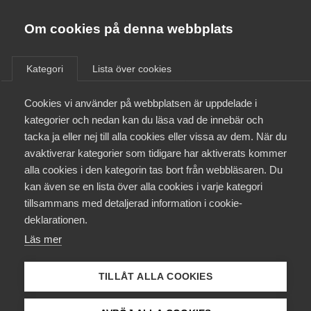
Almega
Förbund
Om cookies på denna webbplats
Almega Tjänste­förbunden
Om Almega
Kategori
Lista över cookies
Almega Tjänste­företagen
Aktuellt
Cookies vi använder på webbplatsen är uppdelade i
Almega Utbildning
kategorier och nedan kan du läsa vad de innebär och
Innovations­företagen
tacka ja eller nej till alla cookies eller vissa av dem. När du
Medlemskapet
avaktiverar kategorier som tidigare har aktiverats kommer
Kompetens­företagen
alla cookies i den kategorin tas bort från webbläsaren. Du
Mina sidor
Almega
i
kan även se en lista över alla cookies i varje kategori
Medie­företagen
tillsammans med detaljerad information i cookie-
Almedalen
Kontakt
Säkerhets­företagen
deklarationen.
Läs mer
Tåg­företagen
Kurser & utbildningar
Vi är i Almedalen för att berätta att tjänstesektorn
Vård­företagarna
är framtidssektorn och att tjänsteföretagen är
TILLÅT ALLA COOKIES
Påverkansarbete
Sveriges jobb-, tillväxt- och integrationsmotor.