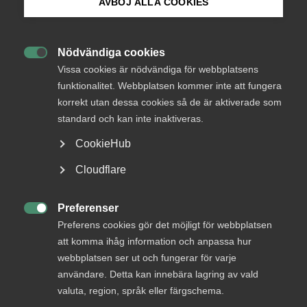
Vad tycker Almega?
AVBÖJ ALLA COOKIES
Bli medlem
Fortsätt reformera Arbetsförmedlingen
. De rustande
tjänsterna och arbetsmarknadsutbildningen som
Nödvändiga cookies
Arbetsförmedlingen ansvarar för bör i motsvarande

Logga in på Arbetsgivarguiden
Vissa cookies är nödvändiga för webbplatsens
utsträckning växa de kommande åren.
funktionalitet. Webbplatsen kommer inte att fungera
Använd digitala språkutbildningar i högre
korrekt utan dessa cookies så de är aktiverade som
Sök på almega.se
utsträckning än hittills både för de som arbetar, de
standard och kan inte inaktiveras.
som deltar i arbetsmarknadspolitiska insatser och de
som läser svenska för invandrare.
CookieHub
Press
Få fart på etableringsjobben
Cloudflare
. Trots att flertalet avtal
slutits centralt har inte etableringsjobben kommit i
In English
gång i den utsträckning man kan önska. Enkelheten
Cookie-inställningar
Preferenser
borgar för att företagen vill dra nytta av stöden.

Preferens cookies gör det möjligt för webbplatsen
Resurser har anslagits till etableringsjobben i
att komma ihåg information och anpassa hur
statsbudgeten och måste nu komma de arbetslösa
webbplatsen ser ut och fungerar för varje
till del.
användare. Detta kan innebära lagring av vald
Skärp kraven på aktivitet i bidragssystemen och
valuta, region, språk eller färgschema.
kontrollera att reglerna efterlevs
.