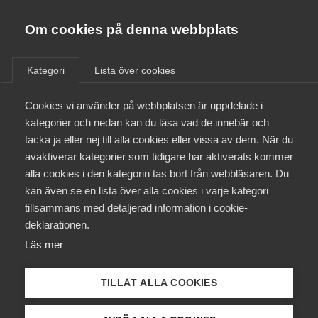
Almega
Förbund
Om cookies på denna webbplats
Almega Tjänste­förbunden
/
Näringspolitik
/
Förbättra integrationen av
Om Almega
utrikesfödda
Kategori
Lista över cookies
Almega Tjänste­företagen
Aktuellt
Cookies vi använder på webbplatsen är uppdelade i
Almega Utbildning
Förbättra
kategorier och nedan kan du läsa vad de innebär och
Innovations­företagen
integrationen
av
tacka ja eller nej till alla cookies eller vissa av dem. När du
Medlemskapet
avaktiverar kategorier som tidigare har aktiverats kommer
Kompetens­företagen
utrikesfödda
alla cookies i den kategorin tas bort från webbläsaren. Du
Mina sidor
kan även se en lista över alla cookies i varje kategori
Medie­företagen
tillsammans med detaljerad information i cookie-
Kontakt
Säkerhets­företagen
Nyanlända flyktingar och invandrare kommer
deklarationen.
snabbare få jobb när Almegas förslag för förbättrad
Läs mer
Tåg­företagen
integration genomförs.
Kurser & utbildningar
Vård­företagarna
TILLÅT ALLA COOKIES
Påverkansarbete