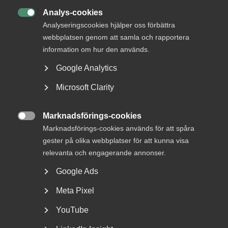
Analys-cookies
Öka skillnaden mellan bidrag och arbete
. För det

Analyseringscookies hjälper oss förbättra
första handlar det om att sänka skatten på arbete.
För det andra behöver man strama åt
webbplatsen genom att samla och rapportera
bidragssystemet.
information om hur den används.
Sänk arbetsgivaravgifterna
Google Analytics
. Enligt en rapport som
Makrologik tog fram åt Almega uppskattade de att
Microsoft Clarity
en sänkning av den allmänna löneavgiften – som de
facto är en ren skatt på arbete då den inte är kopplad
till någon social förmån – med tre procentenheter
Marknadsförings-cookies
skulle kunna skapa uppemot 95 000 nya jobb.

Marknadsförings-cookies används för att spåra
gester på olika webbplatser för att kunna visa
relevanta och engagerande annonser.
Google Ads
Hur drabbas tjänsteföretagen?
Meta Pixel
YouTube
Kompetensbristen på den svenska
arbetsmarknaden lindras när invandrare får arbete