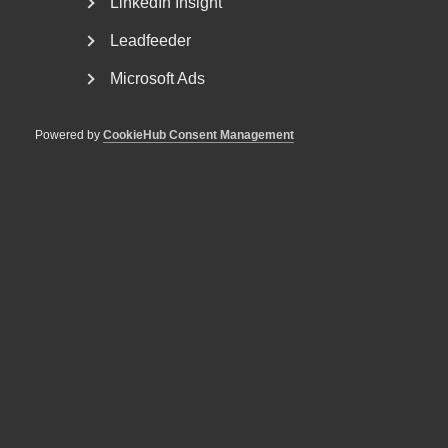
LinkedIn Insight
eller startar nya företag. Redan idag går sju av tio
Leadfeeder
av de nya jobben till utrikes födda. Problemet är att
etableringstiden för nyanlända är för lång och att
Microsoft Ads
det finns för få jobb i Sverige som inte kräver högre
utbildning. Det är ett problem för såväl samhället
Powered by
CookieHub Consent Management
som de boende i dessa områden.
VAD HAR ALMEGA GJORT I FRÅGAN?