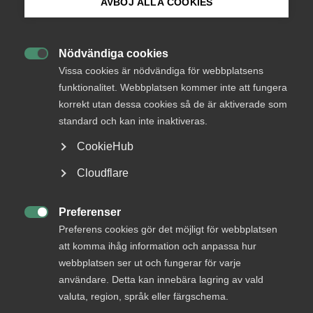
störst på IT-specialister, ingenjörer och annan
AVBÖJ ALLA COOKIES
högkvalificerad arbetskraft.
Bli medlem
Nödvändiga cookies
Att kunna rekrytera kvalificerad nyckelkompetens från

Logga in på Arbetsgivarguiden
Vissa cookies är nödvändiga för webbplatsens
länder utanför EU är nödvändigt för att tjänste­
funktionalitet. Webbplatsen kommer inte att fungera
företag ska kunna behålla verksamhet och jobb i
korrekt utan dessa cookies så de är aktiverade som
Sök på almega.se
Sverige.
standard och kan inte inaktiveras.
De svenska reglerna för arbetskrafts­invandring ska utgå
CookieHub
från företagens rekryteringsbehov och bygga på principen
Press
att den som erbjuds ett arbete i Sverige till avtalsenliga
Cloudflare
villkor ska få arbetstillstånd. Arbetskrafts­invandring ska
In English
inte begränsas till vissa yrken eller lönenivåer så länge
Cookie-inställningar
Preferenser
personerna kan försörja sig själva. Idag tar i princip ingen

Preferens cookies gör det möjligt för webbplatsen
arbetskraftsinvandrare emot bidrag för sin försörjning.
att komma ihåg information och anpassa hur
Att öka Sveriges attraktionskraft för särskilt kvalificerad
webbplatsen ser ut och fungerar för varje
arbetskraft är därför en prioriterad fråga för Almega. Det
användare. Detta kan innebära lagring av vald
saknas dock även yrkesutbildad arbetskraft och tjänste­
valuta, region, språk eller färgschema.
företag har ibland svårigheter att rekrytera till enklare