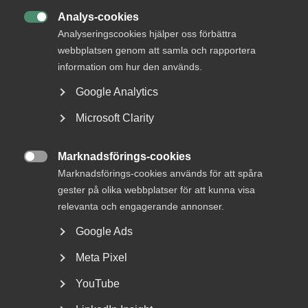
yrken. Det därför är även viktigt att företag kan rekrytera
Analys-cookies
utifrån för att fylla luckor inom mindre kvalificerade yrken.

Analyseringscookies hjälper oss förbättra
webbplatsen genom att samla och rapportera
information om hur den används.
Google Analytics
Almega prioriterar följande
frågor:
Microsoft Clarity
Regelverket för arbetskrafts­invandring måste hållas
Marknadsförings-cookies

enkelt och rättssäkert. Kompetensutvisningar på
Marknadsförings-cookies används för att spåra
grund av enkla misstag får inte förekomma.
gester på olika webbplatser för att kunna visa
relevanta och engagerande annonser.
Arbetskrafts­invandringen ska vara tillåten i alla
yrken så länge löner och andra villkor motsvarar
Google Ads
svenska avtal.
Meta Pixel
Svenska myndigheter måste marknadsföra
möjligheten att arbeta i Sverige inom kvalificerade
YouTube
yrken där det råder brist på kompetens.