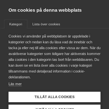
Almega
Förbund
Om cookies på denna webbplats
Almega Tjänste­förbunden
/
Näringspolitik
/
Arbetskrafts­invandring
Om Almega
Kategori
Lista över cookies
Almega Tjänste­företagen
Arbetskrafts­
Aktuellt
Cookies vi använder på webbplatsen är uppdelade i
Almega Utbildning
kategorier och nedan kan du läsa vad de innebär och
invandring –
Innovations­företagen
tacka ja eller nej till alla cookies eller vissa av dem. När du
Medlemskapet
förutsättning för
avaktiverar kategorier som tidigare har aktiverats kommer
Kompetens­företagen
alla cookies i den kategorin tas bort från webbläsaren. Du
Mina sidor
tillväxt
kan även se en lista över alla cookies i varje kategori
Medie­företagen
tillsammans med detaljerad information i cookie-
Kontakt
Säkerhets­företagen
deklarationen.
Läs mer
Tåg­företagen
Kurser & utbildningar
Vård­företagarna
TILLÅT ALLA COOKIES
Brist på kompetens är ett allvarligt tillväxthinder
Påverkansarbete
inom många branscher i tjänstesektorn. Bristen är