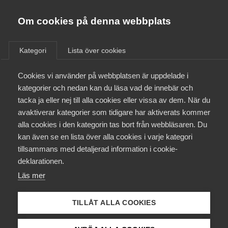
Almega
Förbund
Om cookies på denna webbplats
Almega Tjänste­förbunden
/
Arbetsgivarfrågor
/
Karensavdrag
Om Almega
Kategori
Lista över cookies
Almega Tjänste­företagen
Aktuellt
Cookies vi använder på webbplatsen är uppdelade i
Almega Utbildning
kategorier och nedan kan du läsa vad de innebär och
Innovations­företagen
tacka ja eller nej till alla cookies eller vissa av dem. När du
Medlemskapet
avaktiverar kategorier som tidigare har aktiverats kommer
Kompetens­företagen
alla cookies i den kategorin tas bort från webbläsaren. Du
Mina sidor
kan även se en lista över alla cookies i varje kategori
Medie­företagen
tillsammans med detaljerad information i cookie-
Kontakt
Säkerhets­företagen
deklarationen.
Karensavdraget
Läs mer
Tåg­företagen
Kurser & utbildningar
Vård­företagarna
TILLÅT ALLA COOKIES
Påverkansarbete
Vad är karensavdrag?