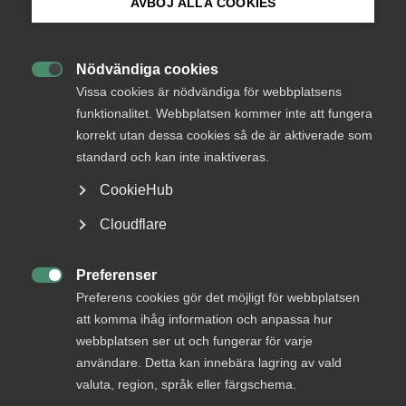
AVBÖJ ALLA COOKIES
Bli medlem
Karensavdrag är ett avdrag som görs på en
anställds sjuklön när personen blir sjuk.
Nödvändiga cookies

Logga in på Arbetsgivarguiden
Vissa cookies är nödvändiga för webbplatsens
funktionalitet. Webbplatsen kommer inte att fungera
Avdraget motsvarar 20 procent av sjuklönen under en
korrekt utan dessa cookies så de är aktiverade som
Sök på almega.se
genomsnittlig arbetsvecka. Det ersatte den tidigare
standard och kan inte inaktiveras.
karensdagen och är utformat för att vara mer
förutsägbart, oavsett arbetstid och schema.
CookieHub
Press
Cloudflare
In English
Cookie-inställningar
Preferenser
Bör Sverige slopa

Preferens cookies gör det möjligt för webbplatsen
karensavdraget?
att komma ihåg information och anpassa hur
webbplatsen ser ut och fungerar för varje
användare. Detta kan innebära lagring av vald
Nej. Debatten om att ta bort självrisken i
valuta, region, språk eller färgschema.
sjukförsäkringen återkommer med jämna