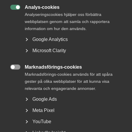
mellanrum, men argumenten för att behålla den är
Analys-cookies
starka.

Analyseringscookies hjälper oss förbättra
webbplatsen genom att samla och rapportera
Här är Almegas syn i frågan:
information om hur den används.
Google Analytics
Karensavdraget fungerar som en självrisk.
Microsoft Clarity
Precis som i alla andra försäkringar finns det en
självrisk, det skapar ett naturligt filter mot
korttidsfrånvaro och håller nere sjukfrånvaron på en
Marknadsförings-cookies
rimlig nivå. Utan det riskerar vi ett system där

Marknadsförings-cookies används för att spåra
kostnaderna skenar och förtroendet urholkas.
gester på olika webbplatser för att kunna visa
Karensavdraget är inte ett straff för den som är sjuk.
relevanta och engagerande annonser.
Det är en grundläggande mekanism som håller
sjukförsäkringen hållbar för både arbetsgivare,
Google Ads
arbetstagare och samhället i stort.
Meta Pixel
Sverige har redan testat det.
När Sverige
avskaffade karensdagen i slutet av 1980-talet fick vi
YouTube
Västeuropas högsta sjukfrånvaro. Kostnaderna för