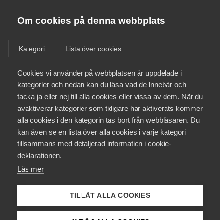
Almega
Förbund
Om cookies på denna webbplats
Almega Tjänste­förbunden
/
Om Arbetsgivarguiden
/
Mallar för dig som
Om Almega
arbetsgivare
Kategori
Lista över cookies
Almega Tjänste­företagen
Aktuellt
Cookies vi använder på webbplatsen är uppdelade i
Almega Utbildning
kategorier och nedan kan du läsa vad de innebär och
Innovations­företagen
tacka ja eller nej till alla cookies eller vissa av dem. När du
Medlemskapet
avaktiverar kategorier som tidigare har aktiverats kommer
Kompetens­företagen
alla cookies i den kategorin tas bort från webbläsaren. Du
Mina sidor
kan även se en lista över alla cookies i varje kategori
Medie­företagen
tillsammans med detaljerad information i cookie-
Kontakt
Säkerhets­företagen
deklarationen.
Läs mer
Tåg­företagen
Kurser & utbildningar
Vård­företagarna
TILLÅT ALLA COOKIES
Påverkansarbete