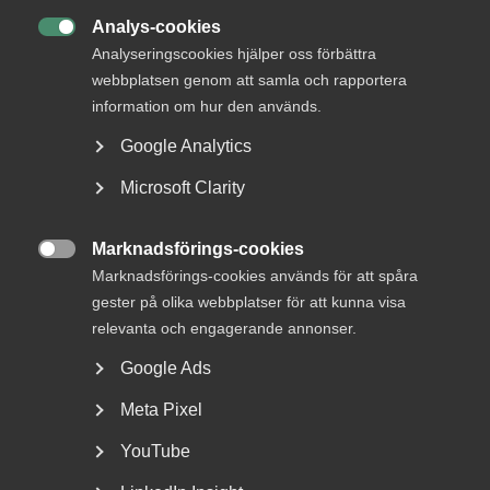
För att använda mallarna behöver du vara inloggad i
Arbetsgivarguiden, Almegas kunskapsbank öppen för dig
Analys-cookies

som medlem dygnet runt.
Analyseringscookies hjälper oss förbättra
webbplatsen genom att samla och rapportera
På denna sida ser du en lista på vilka områden Almega har
information om hur den används.
mallar, kostnadsfria att använda för medlemsföretag i
Google Analytics
Almegaförbunden. För att använda mallarna, klicka på
Ladda ner mallar och logga in i Arbetsgivarguiden. Där ser
Microsoft Clarity
du de mallar som är möjliga att använda utifrån det/de
kollektivavtal ni är anslutna till.
Marknadsförings-cookies

Marknadsförings-cookies används för att spåra
Ladda ner mallar
gester på olika webbplatser för att kunna visa
relevanta och engagerande annonser.
Inte medlem än? Hör av dig så berättar vi
Google Ads
mer!
Meta Pixel
YouTube