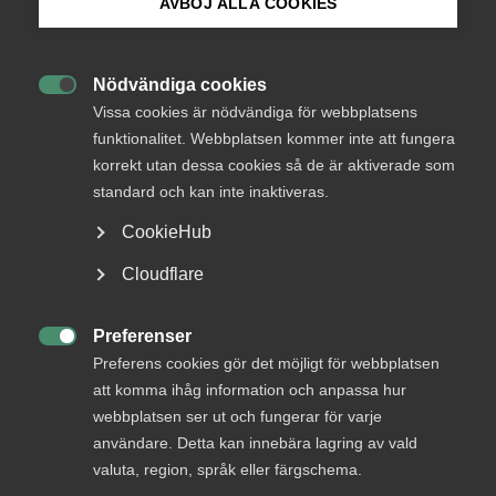
Mallar för dig
AVBÖJ ALLA COOKIES
Bli medlem
som
Nödvändiga cookies
arbetsgivare

Logga in på Arbetsgivarguiden
Vissa cookies är nödvändiga för webbplatsens
funktionalitet. Webbplatsen kommer inte att fungera
korrekt utan dessa cookies så de är aktiverade som
Sök på almega.se
Här hittar du vilka olika typer av mallar Almega
standard och kan inte inaktiveras.
erbjuder, som du kan ha som stöd när du
exempelvis ska anställa, avsluta anställning och allt
CookieHub
däremellan.
Press
Cloudflare
In English
Cookie-inställningar
Preferenser

Preferens cookies gör det möjligt för webbplatsen
Almegas experter tar fram och kvalitetssäkrar en mängd
att komma ihåg information och anpassa hur
mallar för dig som är arbetsgivare och medlem i något av
webbplatsen ser ut och fungerar för varje
Almegas förbund. Mallarna är byggda för att hjälpa dig att
användare. Detta kan innebära lagring av vald
fylla i rätt uppgifter.
valuta, region, språk eller färgschema.