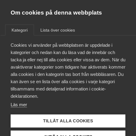
Almega
Förbund
Om cookies på denna webbplats
Almega Tjänste­förbunden
/
Näringspolitik
/
Kompetensförsörjning
Om Almega
Kategori
Lista över cookies
Almega Tjänste­företagen
Kompetensförsörjning
Aktuellt
Cookies vi använder på webbplatsen är uppdelade i
Almega Utbildning
kategorier och nedan kan du läsa vad de innebär och
Innovations­företagen
tacka ja eller nej till alla cookies eller vissa av dem. När du
Medlemskapet
avaktiverar kategorier som tidigare har aktiverats kommer
Kompetens­företagen
alla cookies i den kategorin tas bort från webbläsaren. Du
Mina sidor
kan även se en lista över alla cookies i varje kategori
Medie­företagen
Tjänstesektorn är Sveriges tillväxtmotor och
tillsammans med detaljerad information i cookie-
Kontakt
Säkerhets­företagen
framtid – redan i dag arbetar tre av fyra på
deklarationen.
arbetsmarknaden här. Men kompetensbrist riskerar
Läs mer
Tåg­företagen
Kurser & utbildningar
att bromsa tillväxten.
Vård­företagarna
TILLÅT ALLA COOKIES
Påverkansarbete
Bland datakonsult- och programmerings­företag lider
nästan två av tre av kompetensbrist.