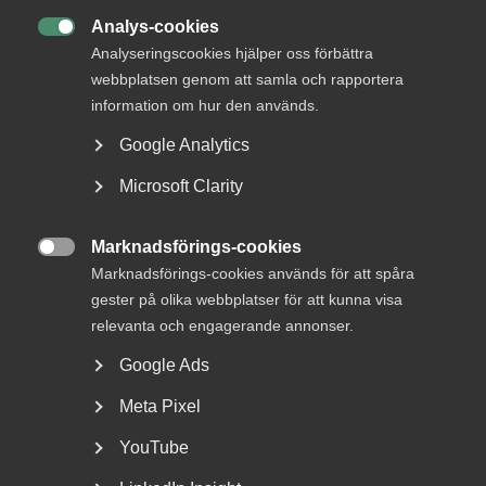
Analys-cookies

1. Kompetensavdrag för kompetens­
Analyseringscookies hjälper oss förbättra
utveckling
webbplatsen genom att samla och rapportera
information om hur den används.
I dag är företagens förutsättningar för att investera i
maskiner goda, men villkoren för att investera i den
Google Analytics
viktigaste resursen – medarbetarna – mycket sämre.
Microsoft Clarity
Kompetensavdrag är ett incitament för kompetens­
utveckling.
Marknadsförings-cookies
2. Smidig arbetskrafts­invandring

Marknadsförings-cookies används för att spåra
gester på olika webbplatser för att kunna visa
I en global konkurrens krävs det att det är smidigt att få
relevanta och engagerande annonser.
arbetstillstånd i Sverige. Utan avkall på att löner och villkor
följer avtal eller praxis måste vi göra det enkelt och
Google Ads
självklart för internationella talanger att söka jobb i vårt
land.
Meta Pixel
YouTube
3. Stöd och matchning för arbetssökande