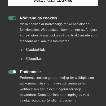
AVBÖJ ALLA COOKIES
Bli medlem
Digitalisering och globalisering kräver ständig förnyelse av
tjänster och kompetenser. Konkurrensen om den
Nödvändiga cookies
kvalificerade arbetskraften är global och när andra länder

Logga in på Arbetsgivarguiden
Vissa cookies är nödvändiga för webbplatsens
växlar upp måste Sverige bli bättre på att locka och behålla
den kompetens som tjänstesektorn behöver.
funktionalitet. Webbplatsen kommer inte att fungera
korrekt utan dessa cookies så de är aktiverade som
Sök på almega.se
Genom att förbättra villkoren för kompetens­utveckling
standard och kan inte inaktiveras.
och underlätta arbetskrafts­invandring kan vi möta en
CookieHub
alltmer rörlig arbetsmarknad. Och med effektivare stöd
och matchning kan vi hjälpa den stora grupp människor
Press
Cloudflare
som står långt från arbetsmarknaden att hitta ett jobb.
In English
Endast då kan vi lösa kompetensbristen, säkra
Cookie-inställningar
tjänstesektorns framtid och Sveriges tillväxt.
Preferenser

Preferens cookies gör det möjligt för webbplatsen
att komma ihåg information och anpassa hur
webbplatsen ser ut och fungerar för varje
användare. Detta kan innebära lagring av vald
Så säkrar vi
valuta, region, språk eller färgschema.
kompetensförsörjningen