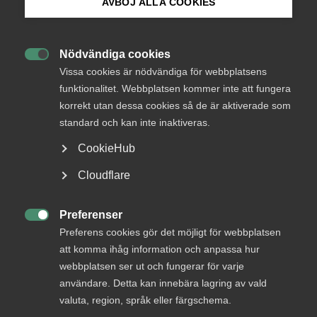
AVBÖJ ALLA COOKIES
Bli medlem
REFORMBAREN
Nödvändiga cookies

Logga in på Arbetsgivarguiden
Vissa cookies är nödvändiga för webbplatsens
funktionalitet. Webbplatsen kommer inte att fungera
korrekt utan dessa cookies så de är aktiverade som
Sök på almega.se
standard och kan inte inaktiveras.
CookieHub
Press
Cloudflare
In English
Cookie-inställningar
Preferenser

Preferens cookies gör det möjligt för webbplatsen
att komma ihåg information och anpassa hur
Arbetsmarknad
webbplatsen ser ut och fungerar för varje
13 mars 2025
Nyheter
användare. Detta kan innebära lagring av vald
valuta, region, språk eller färgschema.
Reformbar #8 – Hur få miljardärer