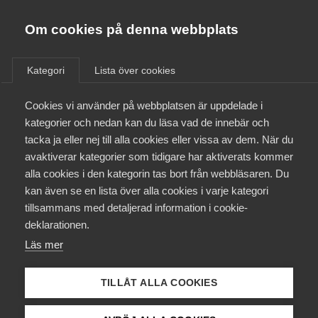
Almega
Förbund
Om cookies på denna webbplats
Almega Tjänste­förbunden
/
Näringspolitik
/
Sverige kan inte vänta
Om Almega
Kategori
Lista över cookies
Almega Tjänste­företagen
Sverige kan
inte
Aktuellt
Cookies vi använder på webbplatsen är uppdelade i
Almega Utbildning
kategorier och nedan kan du läsa vad de innebär och
vänta
Innovations­företagen
tacka ja eller nej till alla cookies eller vissa av dem. När du
Medlemskapet
avaktiverar kategorier som tidigare har aktiverats kommer
Kompetens­företagen
alla cookies i den kategorin tas bort från webbläsaren. Du
Varje dag engagerar vi oss för att förbättra villkoren
Mina sidor
kan även se en lista över alla cookies i varje kategori
Medie­företagen
för tjänsteföretagen, för att stärka det fria
tillsammans med detaljerad information i cookie-
näringslivet och möjliggöra det nyskapande
Kontakt
Säkerhets­företagen
deklarationen.
företagandet. Vi är en röst för ett öppnare, friare,
Läs mer
Tåg­företagen
grönare och starkare Sverige.
Kurser & utbildningar
Vård­företagarna
TILLÅT ALLA COOKIES
Påverkansarbete
Därför kan inte Sverige vänta längre