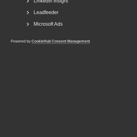
LinkedIn Insight
21 november 2024
Nyheter
Leadfeeder
Reformbar #7 – Hur lite skatt tål
Microsoft Ads
Sverige?
Sjunde omgången av Reformbaren ägde rum i slutet av
Powered by
CookieHub Consent Management
november. Den aktuella frågan om skatter debatterades.