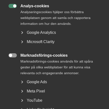
tål Sverige?
Analys-cookies

Analyseringscookies hjälper oss förbättra
Åttonde omgången av Reformbaren ägde rum i mars. Den
webbplatsen genom att samla och rapportera
aktuella frågan om miljadärer debatterades.
information om hur den används.
Google Analytics
Microsoft Clarity
Marknadsförings-cookies

Marknadsförings-cookies används för att spåra
gester på olika webbplatser för att kunna visa
relevanta och engagerande annonser.
Google Ads
Meta Pixel
YouTube
Skatter