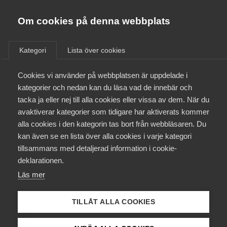
Almega
Förbund
Om cookies på denna webbplats
Almega Tjänste­förbunden
/
Näringspolitik
/
Motverka osund konkurrens från
Om Almega
offentlig sektor
Kategori
Lista över cookies
Almega Tjänste­företagen
Aktuellt
Cookies vi använder på webbplatsen är uppdelade i
Almega Utbildning
Osund
kategorier och nedan kan du läsa vad de innebär och
Innovations­företagen
konkurrens
från
tacka ja eller nej till alla cookies eller vissa av dem. När du
Medlemskapet
avaktiverar kategorier som tidigare har aktiverats kommer
Kompetens­företagen
offentlig sektor
alla cookies i den kategorin tas bort från webbläsaren. Du
Mina sidor
kan även se en lista över alla cookies i varje kategori
Medie­företagen
tillsammans med detaljerad information i cookie-
Kontakt
Säkerhets­företagen
Kommuner säljer ofta, utan stöd i lag, tjänster på
deklarationen.
marknaden till ett lägre pris med hjälp av skattemedel.
Läs mer
Tåg­företagen
Detta skapar konkurrensproblem för företag som
Kurser & utbildningar
verkar inom den privata tjänstesektorn.
Vård­företagarna
TILLÅT ALLA COOKIES
Påverkansarbete