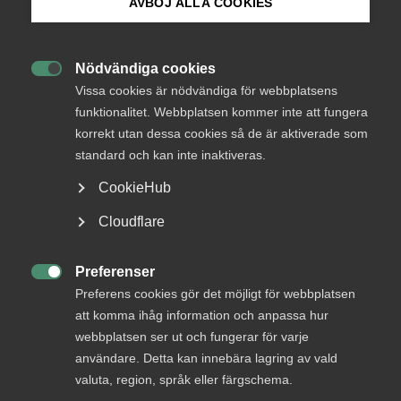
AVBÖJ ALLA COOKIES
Vad tycker Almega?
Bli medlem
Att reglerna om
Nödvändiga cookies
konkurrensbegränsande offentlig

Logga in på Arbetsgivarguiden
Vissa cookies är nödvändiga för webbplatsens
säljverksamhet (KOS) utvärderas i
funktionalitet. Webbplatsen kommer inte att fungera
syfte att effektivisera tillämpningen
korrekt utan dessa cookies så de är aktiverade som
Sök på almega.se
standard och kan inte inaktiveras.
Att krav på kommunal särredovisning
införs
CookieHub
Att konkurrensverket agerar mot
Press
Cloudflare
överträdelser och sprider information
In English
Att kommuner och landsting inför en
Cookie-inställningar
Preferenser
KOS-policy för sin säljverksamhet.

Preferens cookies gör det möjligt för webbplatsen
att komma ihåg information och anpassa hur
Att dialogen om osund konkurrens
hålls levande
webbplatsen ser ut och fungerar för varje
användare. Detta kan innebära lagring av vald
valuta, region, språk eller färgschema.