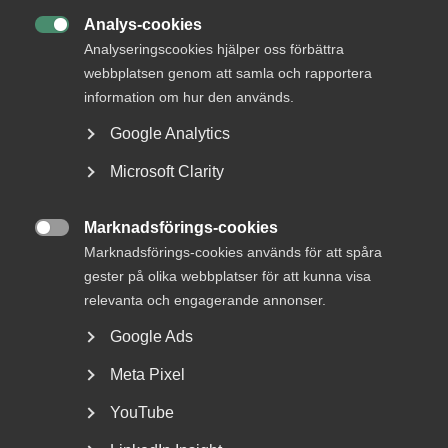
Analys-cookies
Hur drabbas tjänsteföretagen?

Analyseringscookies hjälper oss förbättra
webbplatsen genom att samla och rapportera
information om hur den används.
Offentliga aktörer har ofta en prissättning som
Google Analytics
inte är marknadsmässig, och detta skapar problem
både hos kommunala och statliga aktörer.
Microsoft Clarity
Dessutom marknadsför dessa offentliga aktörer
sin egen verksamhet framför privata företags,
Marknadsförings-cookies
vilket kan ta sig uttryck i att kommunala bolags

Marknadsförings-cookies används för att spåra
säljverksamhet framhålls i positiva ordalag av
gester på olika webbplatser för att kunna visa
personal som arbetar med tillståndsfrågor på
relevanta och engagerande annonser.
kommunens förvaltning.
Google Ads
Det finns även exempel på att kommuner gynnar den
Meta Pixel
verksamhet de själva driver vid upphandlingar, vilket
innebär en konkurrensfördel för dessa. Företag möter
YouTube
också hinder i form av begränsad tillgång till viktig