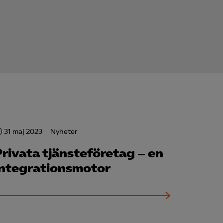
för att kunna
31 maj 2023
Nyheter
Privata tjänste­företag – en
integrationsmotor