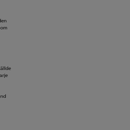
Kurser & utbildningar
den
Påverkansarbete
r om
Bli medlem
Logga in på
Arbetsgivarguiden
ällde
arje
Sök på almega.se
und
Press
In English
Cookie-inställningar