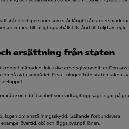
stillstånd och personer som står långt från arbetsmarkna
rsoner med tillfälligt uppehållstillstånd till följd av regle
och ersättning från staten
 kronor i månaden, inklusive arbetsgivaravgifter. Den anst
sta lön på avtalsområdet. Ersättningen från staten räknas v
sbeloppet.
alsområde och driftsenhet som vidtagit uppsägningar på gr
S, lagen om anställningsskydd. Gällande förbundsvisa
ll exempel övertid, ob) och läggs ovanpå lönen.