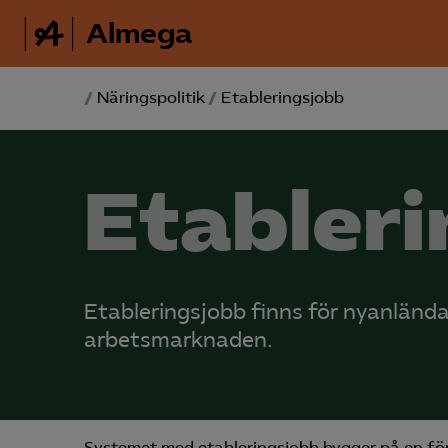
Almega
/
Näringspolitik
/
Etableringsjobb
Etabler
Etableringsjobb finns för nyanlända
arbetsmarknaden.
Systemet med etableringsjobb bygger på en för