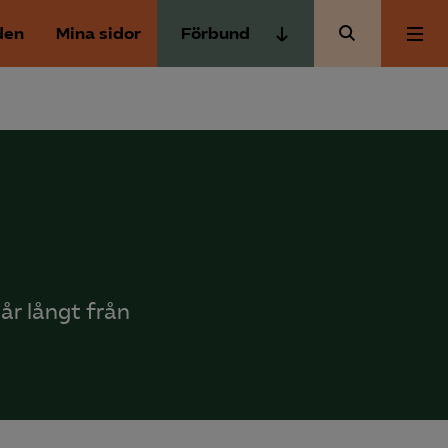
den
Mina sidor
Förbund
Almega Tjänste­förbunden
Om Almega
Almega Tjänste­företagen
Almega Utbildning
Aktuellt
Innovations­företagen
Kompetens­företagen
Medlemskapet
Medie­företagen
år långt från
Säkerhets­företagen
Mina sidor
Tåg­företagen
Kontakt
Vård­företagarna