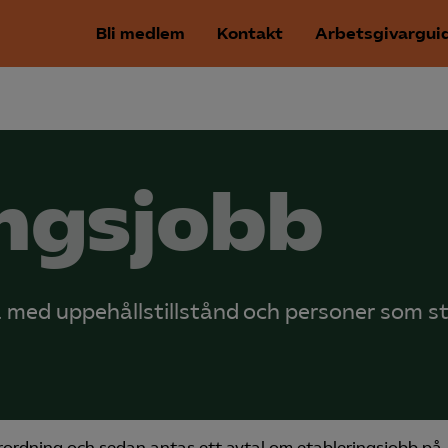
Bli medlem
Kontakt
Arbetsgivargui
ingsjobb
 med uppehållstillstånd och personer som st
ordning och sedan antas ett avtal om etableringsjobb på