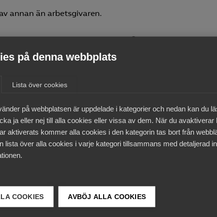
 av annan än arbetsgivaren.
ad anställning på heltid
es på denna webbplats
ställning på heltid med avvikelse från LAS och kollektivav
Lista över cookies
eträdesrätt till återanställning. Övriga har ingen
vänder på webbplatsen är uppdelade i kategorier och nedan kan du l
ka ja eller nej till alla cookies eller vissa av dem. När du avaktiverar
ar aktiverats kommer alla cookies i den kategorin tas bort från webb
öretag kan börja använda etableringsjobb. En
 lista över alla cookies i varje kategori tillsammans med detaljerad in
till etableringsjobb.
tionen.
LLA COOKIES
AVBÖJ ALLA COOKIES
leringsjobb