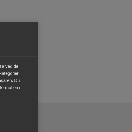
tal i
äsa vad de
 kategorier
läsaren. Du
formation i