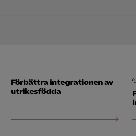
Microsoft Clarity
knadsförings-cookies
nadsförings-cookies används för att spåra gester på olika webbplatser 
 relevanta och engagerande annonser.
Google Ads
Meta Pixel
YouTube
Förbättra integrationen av
LinkedIn Insight
utrikesfödda
Leadfeeder
Microsoft Ads