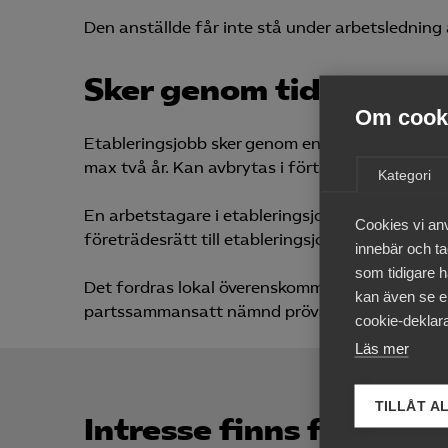
Den anställde får inte stå under arbetsledning
Sker genom tidsbegräns
Om cooki
Etableringsjobb sker genom en tidsbegränsad an
max två år. Kan avbrytas i förtid (tre veckor).
Kategori
En arbetstagare i etableringsjobb har ingen för
Cookies vi an
företrädesrätt till etableringsjobb.
innebär och tac
som tidigare h
Det fordras lokal överenskommelse innan ett f
kan även se en
partssammansatt nämnd prövar frågor kopplade 
cookie-deklara
Läs mer
TILLÅT A
Intresse finns för etab