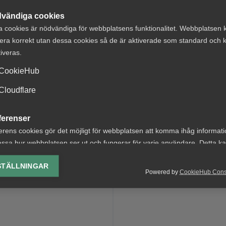
vändiga cookies
 att anställa någon genom etableringsjobb redan idag. N
a cookies är nödvändiga för webbplatsens funktionalitet. Webbplatsen 
ansvar och tecknar avtal så att etableringsjobben blir
era korrekt utan dessa cookies så de är aktiverade som standard och k
tiveras.
, berättar i dessa två filmer kort om etableringsjobb.
CookieHub
Cloudflare
n inbäddade YouTube-videon
Tillåt marknadsföringscoo
al
H
ferenser
erens cookies gör det möjligt för webbplatsen att komma ihåg informat
ssa hur webbplatsen ser ut och fungerar för varje användare. Detta k
ing av vald valuta, region, språk eller färgschema.
STÄLLNINGAR
Powered by
CookieHub Con
lys-cookies
yseringscookies hjälper oss förbättra webbplatsen genom att samla oc
rmation om hur den används.
Google Analytics