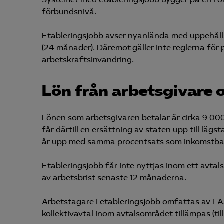
förbundsnivå.
Etableringsjobb avser nyanlända med uppehåll
(24 månader). Däremot gäller inte reglerna för pe
arbetskraftsinvandring.
Lön från arbetsgivare 
Lönen som arbetsgivaren betalar är cirka 9 000
får därtill en ersättning av staten upp till läg
år upp med samma procentsats som inkomstba
Etableringsjobb får inte nyttjas inom ett avt
av arbetsbrist senaste 12 månaderna.
Arbetstagare i etableringsjobb omfattas av LA
kollektivavtal inom avtalsområdet tillämpas (ti