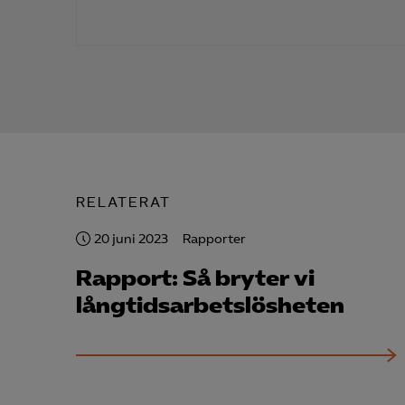
Mar

Mark
visa
RELATERAT
20 juni 2023
Rapporter
Rapport: Så bryter vi
långtidsarbetslösheten