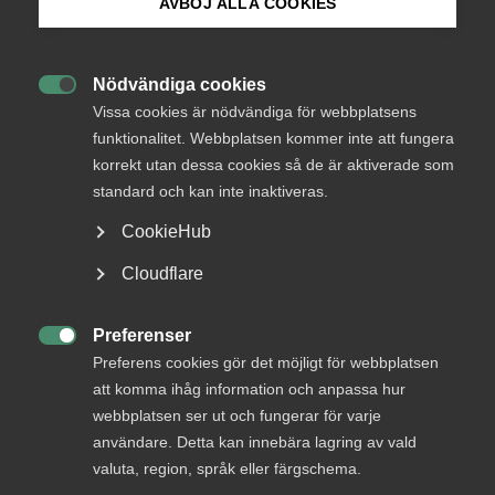
AVBÖJ ALLA COOKIES
prioriterade frågor – jobb, företagande och tillväxt.
Bli medlem
Dessutom ska Reformbaren vara ett piggt alternativ till
det stora utbudet av konsensussökande
Nödvändiga cookies
frukostseminarier. Under en kväll bjuder Almega in

Logga in på Arbetsgivarguiden
Vissa cookies är nödvändiga för webbplatsens
spännande och debattglada gäster som inte nödvändigtvis
funktionalitet. Webbplatsen kommer inte att fungera
håller med om alla våra förslag, men som skapar ett
spännande forum för diskussion.
korrekt utan dessa cookies så de är aktiverade som
Sök på almega.se
standard och kan inte inaktiveras.
Är det fett att vara arbetslös?
CookieHub
Press
Det första tillfället gick av stapeln den 20 juni under
Cloudflare
rubriken: Är det fett att vara arbetslös? Panelen under den
In English
första Reformbaren bestod av Oliver Rosengren (M),
Cookie-inställningar
Preferenser
riksdagsledamot, Ivar Arpi, skribent, Lotta Ilona Häyrynen,

Preferens cookies gör det möjligt för webbplatsen
t.f. politisk redaktör på Arbetet, och Mattias Svensson,
att komma ihåg information och anpassa hur
ledarskribent på Svenska Dagbladet.
webbplatsen ser ut och fungerar för varje
användare. Detta kan innebära lagring av vald
Panelsamtalet erbjöd spännande diskussioner och
perspektiv om vad som faktiskt orsakar den höga
valuta, region, språk eller färgschema.
arbetslösheten i Sverige och vad som krävs för att lösa