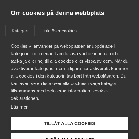
Almega
Förbund
Om cookies på denna webbplats
Almega Tjänste­förbunden
/
Aktuellt
/
Artiklar
/
Om Almega
Kategori
Lista över cookies
Almega Tjänste­företagen
Aktuellt
Cookies vi använder på webbplatsen är uppdelade i
Almega Utbildning
Reformbar #1 – Är det fett
kategorier och nedan kan du läsa vad de innebär och
att vara arbetslös?
Innovations­företagen
tacka ja eller nej till alla cookies eller vissa av dem. När du
Medlemskapet
avaktiverar kategorier som tidigare har aktiverats kommer
Kompetens­företagen
alla cookies i den kategorin tas bort från webbläsaren. Du
Mina sidor
Almega
26 juni 2023
Artiklar
kan även se en lista över alla cookies i varje kategori
Medie­företagen
tillsammans med detaljerad information i cookie-
Kontakt
Säkerhets­företagen
deklarationen.
Seminarieserie i ”after work”-
Läs mer
Tåg­företagen
Kurser & utbildningar
format
Vård­företagarna
TILLÅT ALLA COOKIES
Påverkansarbete
Reformbaren är en seminarieserie i ”after work”-format
som syftar till att höja temperaturen i Almegas