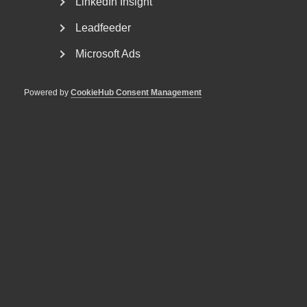
LinkedIn Insight
Leadfeeder
Microsoft Ads
Powered by
CookieHub Consent Management
Fler tillfällen i höst
Under hösten kommer Almega att anordna ytterligare
Reformbarer kring frågor som är avgörande för den privata
tjänstesektorn.
Läs mer om kampanjen ’Sverige kan inte vänta’