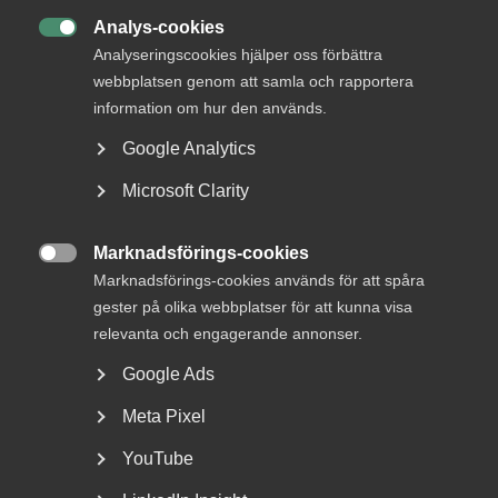
den. Diskussionen tog upp frågor om matchning, bidrag
Analys-cookies
och om jobbfrågan ges prioritet i debatten.

Analyseringscookies hjälper oss förbättra
webbplatsen genom att samla och rapportera
information om hur den används.
Google Analytics
Microsoft Clarity
Marknadsförings-cookies

Marknadsförings-cookies används för att spåra
gester på olika webbplatser för att kunna visa
relevanta och engagerande annonser.
Google Ads
Meta Pixel
YouTube