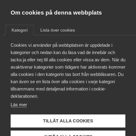
Almega
Förbund
Om cookies på denna webbplats
Almega Tjänste­förbunden
/
Aktuellt
/
Nyheter
/
Om Almega
Kategori
Lista över cookies
Almega Tjänste­företagen
Aktuellt
Cookies vi använder på webbplatsen är uppdelade i
Almega Utbildning
kategorier och nedan kan du läsa vad de innebär och
Innovations­företagen
tacka ja eller nej till alla cookies eller vissa av dem. När du
Medlemskapet
avaktiverar kategorier som tidigare har aktiverats kommer
Kompetens­företagen
alla cookies i den kategorin tas bort från webbläsaren. Du
Mina sidor
kan även se en lista över alla cookies i varje kategori
Medie­företagen
tillsammans med detaljerad information i cookie-
Kontakt
Säkerhets­företagen
deklarationen.
Läs mer
Tåg­företagen
Kurser & utbildningar
Debatt: Var är din politik för
Vård­företagarna
TILLÅT ALLA COOKIES
långtidsarbetslösa, Pehrson?
Påverkansarbete