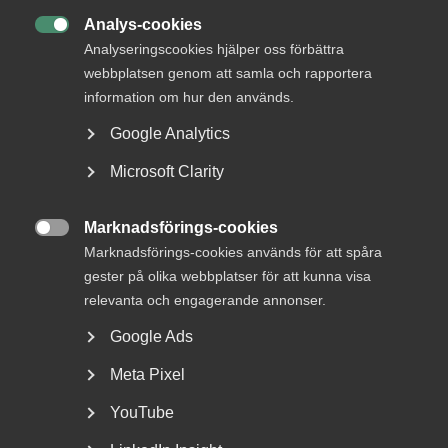
på arbetsmarknaden när tiderna är goda är ofta de
Analys-cookies

personer som förlorar jobbet först när ekonomin
Analyseringscookies hjälper oss förbättra
försämras.
webbplatsen genom att samla och rapportera
information om hur den används.
Regeringen har flera bra förslag på det
arbetsmarknadspolitiska området: en återupprättad
Google Analytics
arbetslinje och förstärkt svenskundervisning för
Microsoft Clarity
invandrare. Arbetsmarknads- och integrationsminister
Johan Pehrson (L) har också utlovat en översyn av
arbetsmarknadsstöden till personer med
Marknadsförings-cookies
funktionsnedsättning samt krävt att Arbetsförmedlingen

Marknadsförings-cookies används för att spåra
måste utnyttja befintliga medel bättre.
gester på olika webbplatser för att kunna visa
relevanta och engagerande annonser.
Räcker inte
Google Ads
Men det räcker inte. Särskilt som regeringen i
Meta Pixel
statsbudgeten samtidigt genomför en historisk
nedskärning på den aktiva arbetsmarknadspolitiken. Två
YouTube
miljarder kronor försvinner från anslaget till stödinsatser