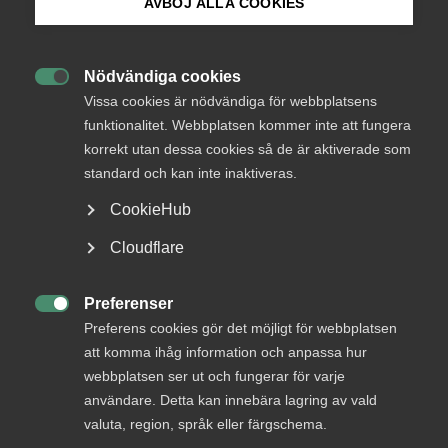
AVBÖJ ALLA COOKIES
Aldrig tidigare har så många arbetssökande stått
Bli medlem
utan hjälp och stöd från Arbetsförmedlingen. Ändå
inskränker regeringens budget de effektiva
Nödvändiga cookies

Logga in på Arbetsgivarguiden
insatserna ytterligare. Det är ohållbart. Arbetslinjen
Vissa cookies är nödvändiga för webbplatsens
funktionalitet. Webbplatsen kommer inte att fungera
måste även omfatta de som står längst ifrån
korrekt utan dessa cookies så de är aktiverade som
Sök på almega.se
arbetsmarknaden, skriver företrädare för Almega i
standard och kan inte inaktiveras.
Göteborgs Posten.
CookieHub
Arbetsmarknad
Konjunktur
Press
Cloudflare
11 november 2023
Nyheter
In English
Cookie-inställningar
Preferenser

Preferens cookies gör det möjligt för webbplatsen
att komma ihåg information och anpassa hur
Sverige befinner sig i en lågkonjunktur. Ökad arbetslöshet
webbplatsen ser ut och fungerar för varje
och minskad sysselsättning slår ofta hårdast mot de som
användare. Detta kan innebära lagring av vald
står längst ifrån arbetsmarknaden – långtidsarbetslösa
och personer med funktionsnedsättning som medför
valuta, region, språk eller färgschema.
nedsatt arbetsförmåga. De som har svårt att få in en fot