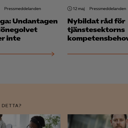
Pressmeddelanden
12 maj
Pressmeddelanden
LinkedIn Insight
ga: Undantagen
Nybildat råd för
Leadfeeder
 lönegolvet
tjänste­sektorns
Microsoft Ads
r inte
kompetensbeho
 DETTA?