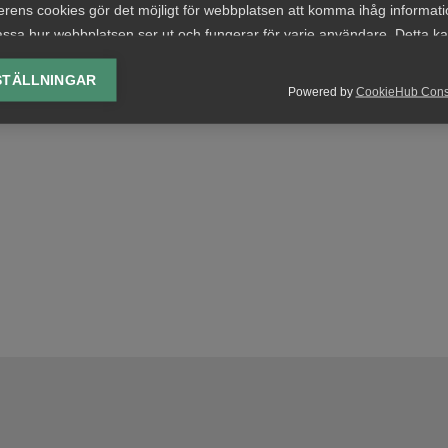
erens cookies gör det möjligt för webbplatsen att komma ihåg informat
ssa hur webbplatsen ser ut och fungerar för varje användare. Detta k
ing av vald valuta, region, språk eller färgschema.
STÄLLNINGAR
Powered by
CookieHub Con
lys-cookies
yseringscookies hjälper oss förbättra webbplatsen genom att samla oc
rmation om hur den används.
Google Analytics
Microsoft Clarity
knadsförings-cookies
nadsförings-cookies används för att spåra gester på olika webbplatser 
 relevanta och engagerande annonser.
Google Ads
Meta Pixel
YouTube