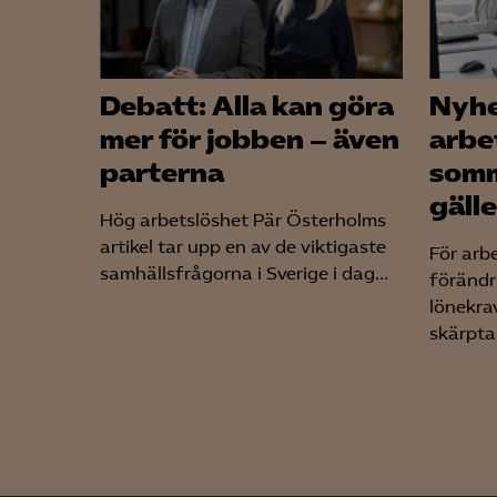
Debatt: Alla kan göra
Nyhe
mer för jobben – även
arbe
parterna
somm
gäll
Hög arbetslöshet Pär Österholms
artikel tar upp en av de viktigaste
För arb
samhällsfrågorna i Sverige i dag...
förändr
lönekrav
skärpta 