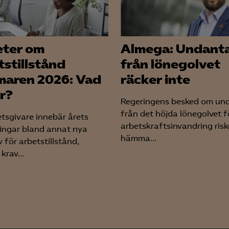
ter om
Almega: Undant
tstillstånd
från lönegolvet
aren 2026: Vad
räcker inte
er?
Regeringens besked om un
från det höjda lönegolvet f
etsgivare innebär årets
arbetskraftsinvandring risk
ingar bland annat nya
hämma...
 för arbetstillstånd,
krav...