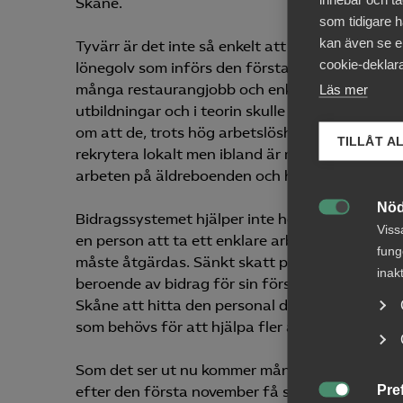
Skåne.
som tidigare h
kan även se en
Tyvärr är det inte så enkelt att ersätta alla a
cookie-deklara
lönegolv som införs den första november omöjli
många restaurangjobb och enklare yrken i vård
Läs mer
utbildningar och i teorin skulle kunna utföra
om att de, trots hög arbetslöshet, inte hittar a
TILLÅT A
rekrytera lokalt men ibland är rekrytering från 
arbeten på äldreboenden och hemstädning.
Nöd
Bidragssystemet hjälper inte heller till. I famil

Viss
en person att ta ett enklare arbete, ens på helt
fung
måste åtgärdas. Sänkt skatt på låga inkomster,
inak
beroende av bidrag för sin försörjning skulle se 
Skåne att hitta den personal de behöver. Vår u
som behövs för att hjälpa fler arbetslösa till 
Som det ser ut nu kommer många städföretag, 
Pre
efter den första november få svårare att rekry