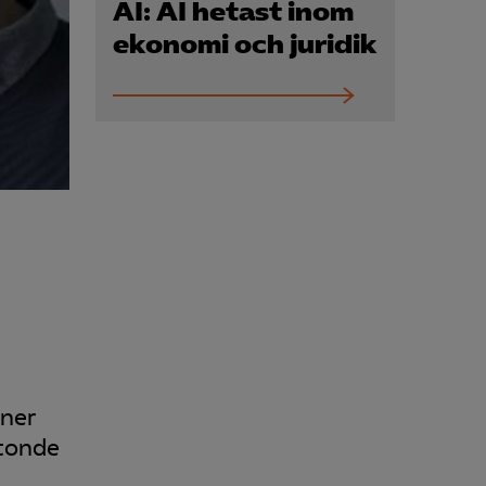
Kurser & utbildningar
AI: AI hetast inom
ekonomi och juridik
Påverkansarbete
Bli medlem
Logga in på
Arbetsgivarguiden
Sök på almega.se
Press
oner
In English
ttonde
Cookie-inställningar