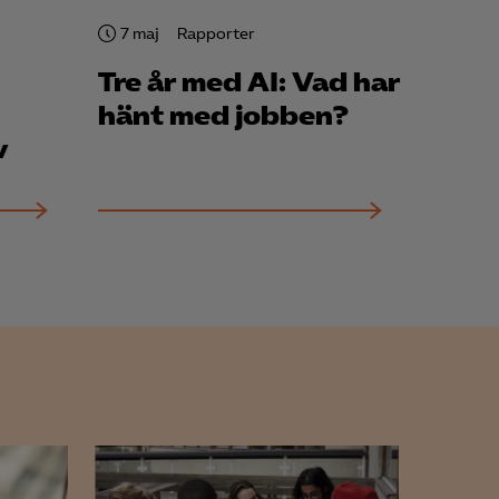
7 maj
Rapporter
Tre år med AI: Vad har
hänt med jobben?
v