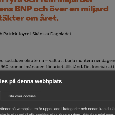
nens BNP och över en miljard
ntäkter om året.
h Patrick Joyce i Skånska Dagbladet
ed socialdemokraterna – valt att börja montera ner dagen
 360 kronor i månaden för arbetstillstånd. Det innebär att
resa hem inom två år när deras tillstånd löper ut. Planen
l 34 200 kronor i månaden men med vissa undantag. Då kan
es på denna webbplats
 tvingas resa hem.
Lista över cookies
rtsättningen bara ska beviljas för högavlönade kvalificera
övriga jobb ska reserveras för personer som redan finns i
vänder på webbplatsen är uppdelade i kategorier och nedan kan du l
slösheten är hög i många delar av Sverige inte minst i del
ka ja eller nej till alla cookies eller vissa av dem. När du avaktiverar