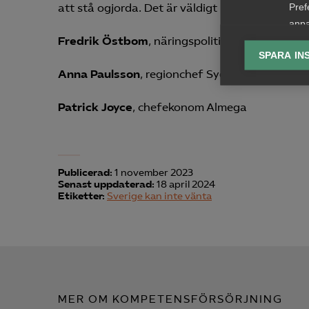

Pref
att stå ogjorda. Det är väldigt beklagligt.
anpa
lagr
Fredrik Östbom
, näringspolitisk chef, Almega
SPARA IN
Ana
Anna Paulsson
, regionchef Syd, Almega

Anal
Patrick Joyce
, chefekonom Almega
info
Publicerad:
1 november 2023
Senast uppdaterad:
18 april 2024
Etiketter:
Sverige kan inte vänta
Mar

Mark
visa
MER OM KOMPETENSFÖRSÖRJNING