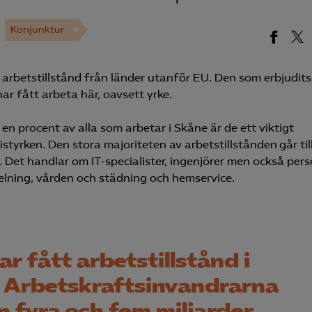
Konjunktur
ör arbetstillstånd från länder utanför EU. Den som erbjudits
har fått arbeta här, oavsett yrke.
n procent av alla som arbetar i Skåne är de ett viktigt
istyrken. Den stora majoriteten av arbetstillstånden går til
t. Det handlar om IT-specialister, ingenjörer men också per
lning, vården och städning och hemservice.
r fått arbetstillstånd i
år. Arbetskraftsinvandrarna
n fyra och fem miljarder