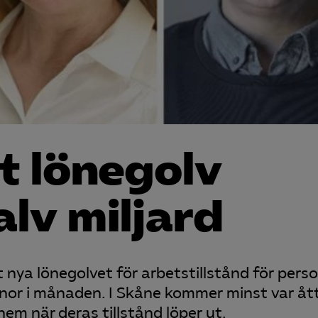
t lönegolv
alv miljard
 nya lönegolvet för arbetstillstånd för pers
onor i månaden. I Skåne kommer minst var å
em när deras tillstånd löper ut.