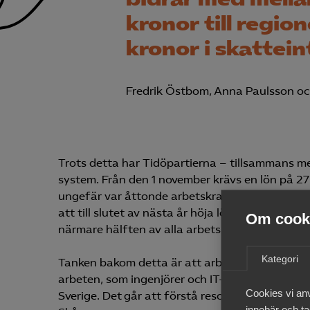
kronor till regio
kronor i skattei
Fredrik Östbom, Anna Paulsson oc
Trots detta har Tidöpartierna – tillsammans m
system. Från den 1 november krävs en lön på 27
ungefär var åttonde arbetskraftsinvandrare får 
att till slutet av nästa år höja lönegolvet til
Om cooki
närmare hälften av alla arbetskraftsinvandrare
Kategori
Tanken bakom detta är att arbetstillstånd i fo
arbeten, som ingenjörer och IT-experter, medan 
Cookies vi an
Sverige. Det går att förstå resonemanget. Arbet
innebär och tac