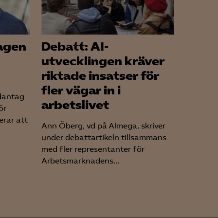
agen
Debatt: AI-
utvecklingen kräver
riktade insatser för
fler vägar in i
dantag
arbetslivet
ör
erar att
Ann Öberg, vd på Almega, skriver
under debattartikeln tillsammans
med fler representanter för
Arbetsmarknadens...