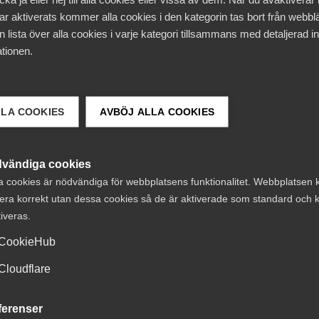
ar aktiverats kommer alla cookies i den kategorin tas bort från webb
 lista över alla cookies i varje kategori tillsammans med detaljerad in
rbetskraftsinvandrare med personer som är arbetslösa idag.
tionen.
ggör arbetskraftsinvandring till städning och hemservice,
en. Trots att många av dessa jobb inte kräver några långa
s av arbetssökande här hemma vittnar Almegas medlemsför
lla medarbetare de behöver här. Förstahandsvalet är alltid 
LLA COOKIES
AVBÖJ ALLA COOKIES
utlandet en sista utväg för att hitta personal till nödvänd
vändiga cookies
jer där båda vuxna lever på försörjningsstöd lönar det sig in
a cookies är nödvändiga för webbplatsens funktionalitet. Webbplatsen 
id. Hela lönen försvinner i minskade bidrag. Det är fel och
era korrekt utan dessa cookies så de är aktiverade som standard och k
 bidragstak och större krav på personer som är långvarigt
tiveras.
till att fler personer söker arbete och hjälpa tjänsteföreta
ppmaning till regeringen är att först genomföra de reform
CookieHub
arbete innan man försvårar arbetskraftsinvandringen.
Cloudflare
tidningsutdelare, restauranger och äldreboenden i Skåne 
ferenser
tera den personal de behöver och nödvändiga arbeten risk