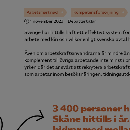
Arbetsmarknad
Kompetensförsörjning
1 november 2023
Debattartiklar
Sverige har hittills haft ett effektivt system f
arbete med lön och villkor enligt svenska avtal 
Även om arbetskraftsinvandrarna är mindre än e
komplement till övriga arbetande inte minst i br
yrken där det är svårt att rekrytera arbetskraf
som arbetar inom besöksnäringen, tidningsutde
3 400 personer ha
Skåne hittills i 
bidrar med mella