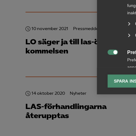
fung
inak
10 november 2021
Pressmeddelanden
LO säger ja till las-överens­
kommelsen
Pre

Pref
anpa
lagr
SPARA IN
Ana
14 oktober 2020
Nyheter

Anal
info
LAS-förhandlingarna
återupptas