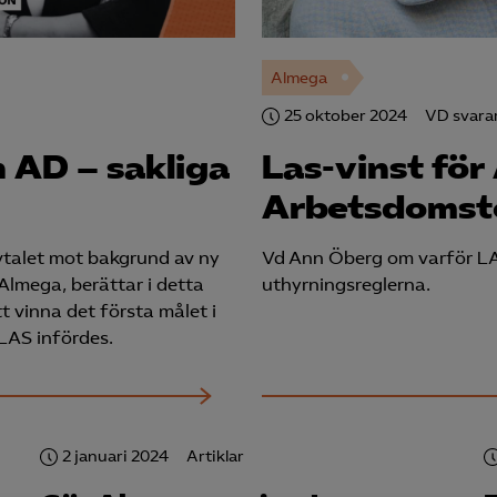
Almega
25 oktober 2024
VD svara
n AD – sakliga
Las-vinst för
Arbetsdomst
vtalet mot bakgrund av ny
Vd Ann Öberg om varför LA
Almega, berättar i detta
uthyrningsreglerna.
 vinna det första målet i
LAS infördes.
2 januari 2024
Artiklar