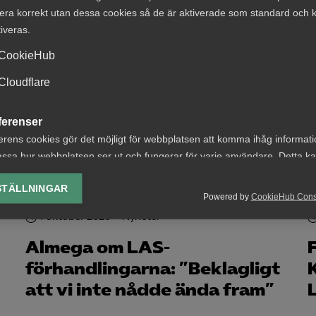
era korrekt utan dessa cookies så de är aktiverade som standard och k
tiveras.
CookieHub
7 juni 2021
Pressmeddelanden
Cloudflare
LAS-utredningarna viktiga
steg mot en reformerad
ferenser
arbetsmarknad
erens cookies gör det möjligt för webbplatsen att komma ihåg informat
ssa hur webbplatsen ser ut och fungerar för varje användare. Detta k
ing av vald valuta, region, språk eller färgschema.
STÄLLNINGAR
Powered by
CookieHub Con
lys-cookies
1 oktober 2020
Nyheter
yseringscookies hjälper oss förbättra webbplatsen genom att samla oc
rmation om hur den används.
Almega om LAS-
förhandlingarna: ”Beklagligt
Google Analytics
att vi inte nådde ända fram”
Microsoft Clarity