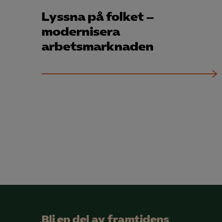
Lyssna på folket –
modernisera
arbetsmarknaden
Bli en del av framtidens