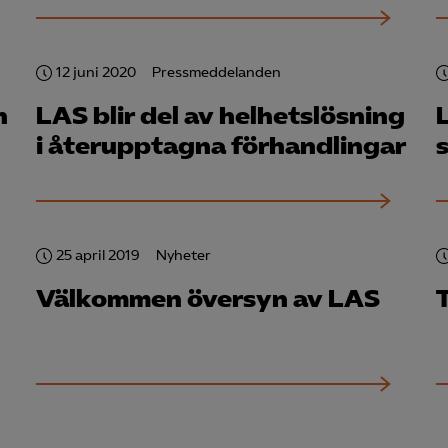
knadsförings-cookies
nadsförings-cookies används för att spåra gester på olika webbplatser 
 relevanta och engagerande annonser.
12 juni 2020
Pressmeddelanden
Google Ads
n
LAS blir del av helhetslösning
i återupptagna förhandlingar
s
Meta Pixel
YouTube
LinkedIn Insight
25 april 2019
Nyheter
Leadfeeder
Välkommen översyn av LAS
Microsoft Ads