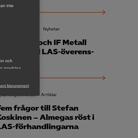
an inte
4 december 2020
Nyheter
Kommunal och IF Metall
ansluter till LAS-överens­
kommelsen
ion och
an innebära
sent Management
20 augusti 2020
Artiklar
h rapportera
Fem frågor till Stefan
Koskinen – Almegas röst i
LAS-förhandlingarna