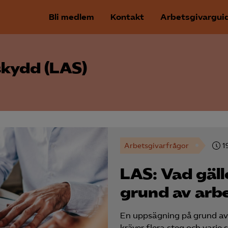
Bli medlem
Kontakt
Arbetsgivargui
skydd (LAS)
Arbetsgivarfrågor
1
LAS: Vad gäll
grund av arbe
En uppsägning på grund av 
kräver flera steg och varje 