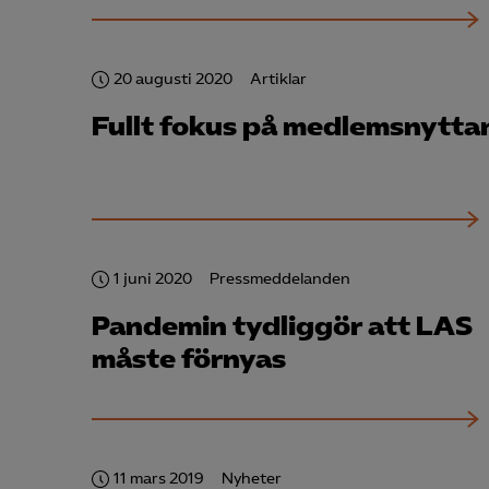
Mar

Mark
20 augusti 2020
Artiklar
visa
Fullt fokus på medlemsnytta
1 juni 2020
Pressmeddelanden
Pandemin tydliggör att LAS
måste förnyas
11 mars 2019
Nyheter