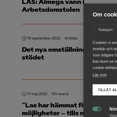
LAS: Almega vann i
Arbetsdomstolen
Om cooki
Kategori
19 september 2022
Artiklar
Cookies vi an
Det nya omställnings­studie­
innebär och tac
som tidigare h
stödet
kan även se en
cookie-deklara
Läs mer
TILLÅT A
17 maj 2022
VD svarar
”Las har hämmat företagens
Nöd
möjligheter – tills nu”

Viss