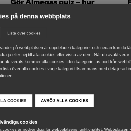
Gör Almegas quiz – hur
mycket kan du om LAS?
es på denna webbplats
Lista över cookies
16 september 2022
Artiklar
vänder på webbplatsen är uppdelade i kategorier och nedan kan du l
Ökade möjligheter till
ka ja eller nej till alla cookies eller vissa av dem. När du avaktiverar
ar aktiverats kommer alla cookies i den kategorin tas bort från webb
omställning
 lista över alla cookies i varje kategori tillsammans med detaljerad in
tionen.
LLA COOKIES
AVBÖJ ALLA COOKIES
27 januari 2022
Pressmeddelanden
Ett steg närmare en
vändiga cookies
reformerad arbetsmarknad
a cookies är nödvändiga för webbplatsens funktionalitet. Webbplatsen 