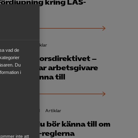
Fördjupning kring LAS-
reglerna
17 maj 2022
Artiklar
äsa vad de
Arbetsvillkors­direktivet –
 kategorier
läsaren. Du
förändringar arbetsgivare
formation i
behöver känna till
29 november 2021
Artiklar
Sex saker du bör känna till om
de nya LAS-reglerna
kommer inte att