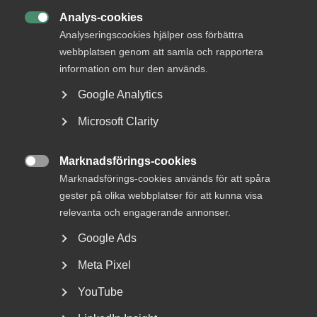
Analys-cookies

Analyseringscookies hjälper oss förbättra
5 juni
webbplatsen genom att samla och rapportera
Debatt: Mindre valfrihet ger sämre
information om hur den används.
resultat och högre pris
Google Analytics
Microsoft Clarity
– Frågor som vi länge drivit har ett brett stöd hos
Marknadsförings-cookies

allmänheten och det oavsett partisympati. Förslag om att
Marknadsförings-cookies används för att spåra
reformera turordningsreglerna, införa ett avdrag för
gester på olika webbplatser för att kunna visa
kompetensutveckling för arbetsgivare och att kompetens
relevanta och engagerande annonser.
generellt ska värderas högre än anställningstid vid
uppsägningar är ståndpunkter där svenskarna går före
Google Ads
politiken, säger Stefan Koskinen.
Meta Pixel
Stefan Koskinen menar även att avdrag för
YouTube
kompetensutveckling är nödvändigt för att garantera
tryggheten på arbetsmarknaden. Almega vill att Sverige