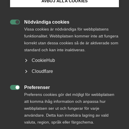
AVBÖJ ALLA COOKIES
modernisera
arbetsmarknaden
Bli medlem
Nödvändiga cookies

Logga in på Arbetsgivarguiden
En klar majoritet av svenskarna vill reformera
Vissa cookies är nödvändiga för webbplatsens
funktionalitet. Webbplatsen kommer inte att fungera
turordningsreglerna i LAS. Hela åtta av tio tycker
korrekt utan dessa cookies så de är aktiverade som
att kompetens bör spela större roll vid en
Sök på almega.se
standard och kan inte inaktiveras.
uppsägning än hur länge man arbetat på företaget.
Det är sammanfattningen av en undersökning som
CookieHub
Almega precis låtit Demoskop genomföra, skriver
Press
Cloudflare
Stefan Koskinen, arbetsgivarpolitisk chef för
In English
Almega, i Svenska Dagbladet.
Cookie-inställningar
Preferenser

Arbetsgivarfrågor
Arbetsmarknad
Preferens cookies gör det möjligt för webbplatsen
att komma ihåg information och anpassa hur
11 mars 2019
Nyheter
webbplatsen ser ut och fungerar för varje
användare. Detta kan innebära lagring av vald
valuta, region, språk eller färgschema.
MER OM ARBETSMARKNAD