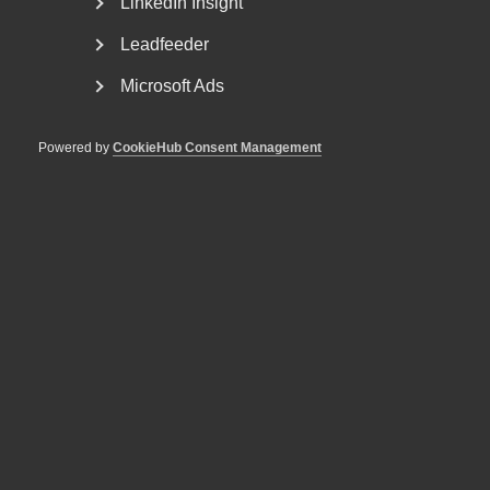
LinkedIn Insight
går mot en mer dansk modell, det vill säga lättare för
Leadfeeder
företagen att säga upp medarbetare som inte fungerar
samtidigt som den enskilde får ett stärkt skydd för
Microsoft Ads
omställning och vid rörlighet på arbetsmarknaden.
– Arbetstryggheten ska ligga i kompetensen, att man som
Powered by
CookieHub Consent Management
medarbetare lätt kan röra sig på en modern
arbetsmarknad. Det är också en naturlig följd av en mer
rörlig arbetsmarknad. Du är inte kvar på samma
arbetsplats livet ut, men möjlighet att utvecklas och
utbilda dig finns, säger Stefan Koskinen.
Läs mer om hur Almega vill
modernisera arbetsmarknaden
.
Publicerad:
11 mars 2019
Senast uppdaterad:
11 mars 2019
Etiketter:
Lagen om anställningsskydd (LAS)