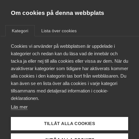
Almega
Förbund
Om cookies på denna webbplats
Almega Tjänste­förbunden
/
Aktuellt
/
Nyheter
/
Om Almega
Kategori
Lista över cookies
Almega Tjänste­företagen
Aktuellt
Cookies vi använder på webbplatsen är uppdelade i
Almega Utbildning
kategorier och nedan kan du läsa vad de innebär och
Innovations­företagen
tacka ja eller nej till alla cookies eller vissa av dem. När du
Medlemskapet
avaktiverar kategorier som tidigare har aktiverats kommer
Kompetens­företagen
alla cookies i den kategorin tas bort från webbläsaren. Du
Mina sidor
kan även se en lista över alla cookies i varje kategori
Medie­företagen
tillsammans med detaljerad information i cookie-
Kontakt
Säkerhets­företagen
deklarationen.
Läs mer
Tåg­företagen
Kurser & utbildningar
Vård­företagarna
TILLÅT ALLA COOKIES
Påverkansarbete
Lyssna på folket –