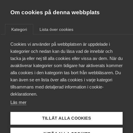
Almega
Förbund
Om cookies på denna webbplats
Almega Tjänste­förbunden
/
Aktuellt
/
Artiklar
/
Om Almega
Kategori
Lista över cookies
Almega Tjänste­företagen
Aktuellt
Cookies vi använder på webbplatsen är uppdelade i
Almega Utbildning
kategorier och nedan kan du läsa vad de innebär och
Innovations­företagen
tacka ja eller nej till alla cookies eller vissa av dem. När du
Medlemskapet
avaktiverar kategorier som tidigare har aktiverats kommer
Kompetens­företagen
alla cookies i den kategorin tas bort från webbläsaren. Du
Mina sidor
kan även se en lista över alla cookies i varje kategori
Medie­företagen
tillsammans med detaljerad information i cookie-
Kontakt
Säkerhets­företagen
deklarationen.
Läs mer
Tåg­företagen
Kurser & utbildningar
Vård­företagarna
TILLÅT ALLA COOKIES
Påverkansarbete