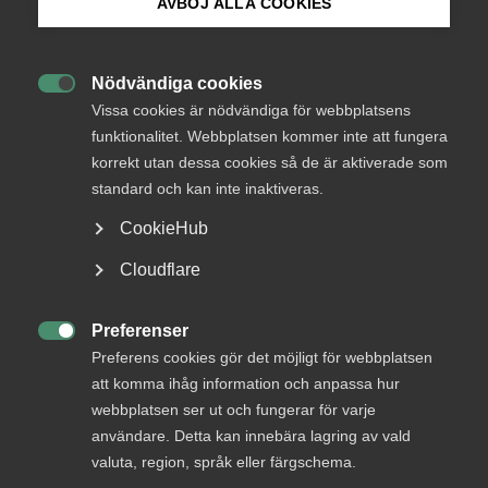
AVBÖJ ALLA COOKIES
Sex saker du bör känna till om
de nya LAS-reglerna
Bli medlem
Nödvändiga cookies

Logga in på Arbetsgivarguiden
Resultaten från LAS-förhandlingarna är på väg att
Vissa cookies är nödvändiga för webbplatsens
funktionalitet. Webbplatsen kommer inte att fungera
omsättas i nya regler, som förväntas börja gälla den
korrekt utan dessa cookies så de är aktiverade som
Sök på almega.se
1 oktober 2022. Almegas chefsjurist Jonas Stenmo
standard och kan inte inaktiveras.
ger exempel några förändringar som kommer att
påverka framtidens arbetsmarknad.
CookieHub
Press
Cloudflare
Arbetsgivarfrågor
29 november 2021
Artiklar
In English
Cookie-inställningar
Preferenser

Preferens cookies gör det möjligt för webbplatsen
MER OM ARBETSGIVARFRÅGOR
att komma ihåg information och anpassa hur
webbplatsen ser ut och fungerar för varje
användare. Detta kan innebära lagring av vald
3 augusti
valuta, region, språk eller färgschema.
Höststart i arbetsmiljö­arbetet – skapa