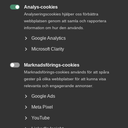
struktur, energi och riktning
Analys-cookies

Analyseringscookies hjälper oss förbättra
webbplatsen genom att samla och rapportera
information om hur den används.
Jonas Stenmo, chefsjurist och ansvarig för Almegas
Google Analytics
arbetsrättsenhet, beskriver det nya LAS-avtalet som en
Microsoft Clarity
balanserad uppgörelse, som egentligen bör beskrivas i sin
helhet för att visa hur det sammantaget är en bra lösning
för framtidens arbetsmarknad.
Marknadsförings-cookies

Marknadsförings-cookies används för att spåra
– Med det sagt kan det vara intressant att lyfta fram
gester på olika webbplatser för att kunna visa
några punkter som är särskilt bra att känna till, för det
relevanta och engagerande annonser.
kommer nya regler som både skapar mer flexibilitet för
arbetsgivaren och stärker medarbetarnas ställning.
Google Ads
1. Sakliga skäl för uppsägning
Meta Pixel
YouTube
I lagtexten om uppsägning ersätts begreppet ”saklig
grund” med ”sakliga skäl”. Det är den största förändringen