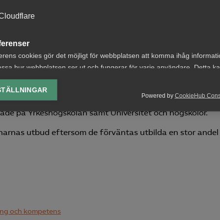
Cloudflare
tsningar på utbildningar för just yrkesverksamma. Om
ferenser
na förbättras med hjälp av omställningsstudiesystemet
växa.
erens cookies gör det möjligt för webbplatsen att komma ihåg informat
ssa hur webbplatsen ser ut och fungerar för varje användare. Detta k
ing av vald valuta, region, språk eller färgschema.
STÄLLNINGAR
Powered by
CookieHub Con
lys-cookies
 både på Yrkeshögskolan samt Universitet och högskolor.
yseringscookies hjälper oss förbättra webbplatsen genom att samla oc
rmation om hur den används.
narnas utbud eftersom de förväntas utbilda en stor andel
Google Analytics
Microsoft Clarity
knadsförings-cookies
nadsförings-cookies används för att spåra gester på olika webbplatser 
ing och kompetens
 relevanta och engagerande annonser.