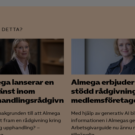
 DETTA?
ga lanserar en
Almega erbjuder
jänst inom
stödd rådgivning 
andlingsrådgivning
medlemsföretag
bakgrunden till att Almega
Med hjälp av generativ AI bl
it fram en rådgivning kring
informationen i Almegas g
ig upphandling? –
Arbetsgivarguide nu ännu 
g...
tillgänglig...