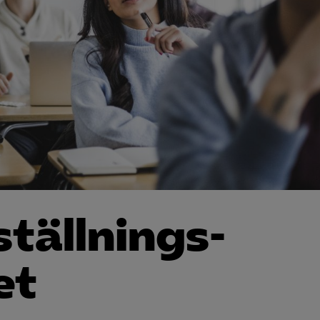
tällnings­
et