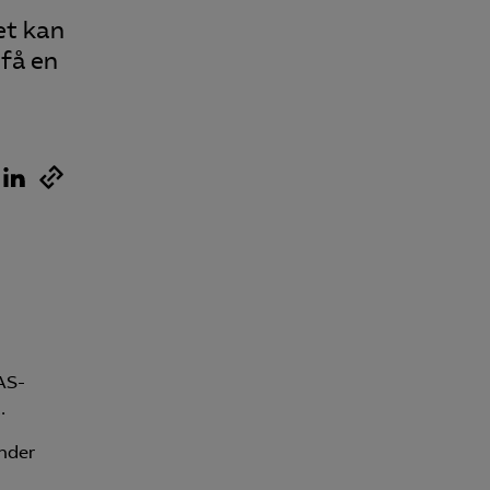
et kan
 få en
AS-
.
under