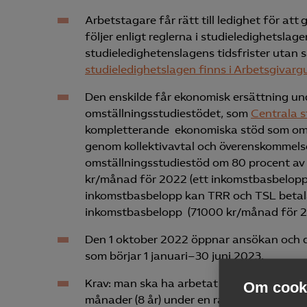
Arbetstagare får rätt till ledighet för att 
följer enligt reglerna i studieledighetslag
studieledighetenslagens tidsfrister utan s
studieledighetslagen finns i Arbetsgivarg
Den enskilde får ekonomisk ersättning un
omställningsstudiestödet, som
Centrala 
kompletterande ekonomiska stöd som om
genom kollektivavtal och överenskommels
omställningsstudiestöd om 80 procent av l
kr/månad för 2022 (ett inkomstbasbelopp u
inkomstbasbelopp kan TRR och TSL betala 
inkomstbasbelopp (71000 kr/månad för 2
Den 1 oktober 2022 öppnar ansökan och då
som börjar 1 januari–30 juni 2023.
Krav: man ska ha arbetat i snitt minst 16
Om cooki
månader (8 år) under en ramtid om 14 år.