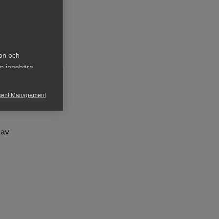
ion och
an innebära
sent Management
h rapportera
 av
för att kunna