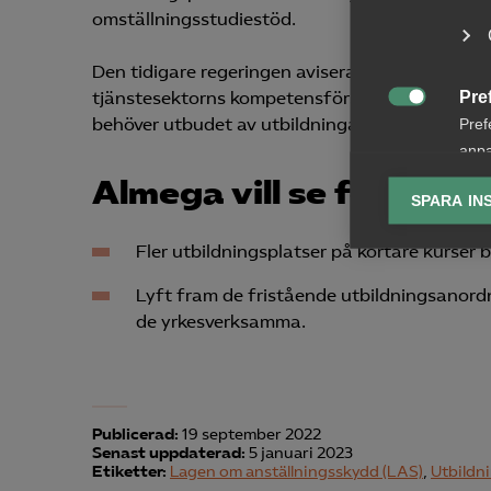
omställningsstudiestöd.
Den tidigare regeringen aviserade inga nya sa
Pre
tjänstesektorns kompetensförsörjning ska kun

behöver utbudet av utbildningar för anställda 
Pref
anpa
lagr
Almega vill se följande:
SPARA IN
Ana

Fler utbildningsplatser på kortare kurser
Anal
info
Lyft fram de fristående utbildningsanord
de yrkesverksamma.
Mar
Publicerad:
19 september 2022

Mark
Senast uppdaterad:
5 januari 2023
Etiketter:
Lagen om anställningsskydd (LAS)
,
Utbildn
visa