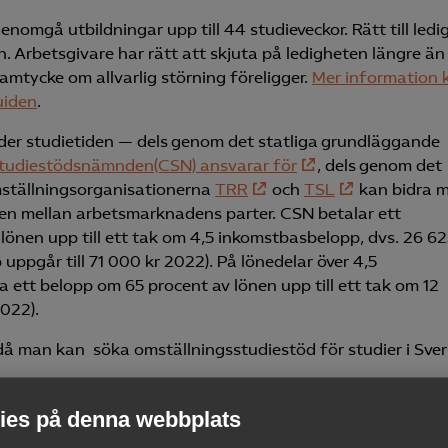
genomgå utbildningar upp till 44 studieveckor. Rätt till ledi
en. Arbetsgivare har rätt att skjuta på ledigheten längre än
amtycke om allvarlig störning föreligger.
Mer information 
uiden
.
der studietiden — dels genom det statliga grundläggande
studiestödsnämnden(CSN) ansvarar för
, dels genom det
ställningsorganisationerna
TRR
och
TSL
kan bidra 
en mellan arbetsmarknadens parter. CSN betalar ett
önen upp till ett tak om 4,5 inkomstbasbelopp, dvs. 26 6
ppgår till 71 000 kr 2022). På lönedelar över 4,5
ett belopp om 65 procent av lönen upp till ett tak om 12
022).
 man kan söka omställnings­studiestöd för studier i Sver
 timmar per vecka under varje kalendermånad i minst 96
es på denna webbplats