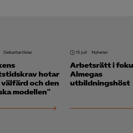
Google Ads
Meta Pixel
YouTube
LinkedIn Insight
Debattartiklar
15 juli
Nyheter
Leadfeeder
kens
Arbetsrätt i foku
Microsoft Ads
tstidskrav hotar
Almegas
 välfärd och den
utbildningshöst
ska modellen”