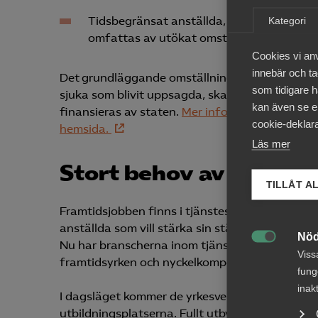
Tidsbegränsat anställda, uppsagda på gr
Kategori
omfattas av utökat omställningsavtal (o
Cookies vi an
innebär och tac
Det grundläggande omställnings- och kompeten
som tidigare h
sjuka som blivit uppsagda, ska erbjudas alla ans
kan även se en
finansieras av staten.
Mer information kring de
cookie-deklara
hemsida.
Läs mer
Stort behov av fler utb
TILLÅT A
Framtidsjobben finns i tjänstesektorn. Den ny
anställda som vill stärka sin ställning på arbe
Nöd
Nu har branscherna inom tjänstesektorn både m

Viss
framtidsyrken och nyckelkompetenser.
fung
inak
I dagsläget kommer de yrkesverksamma att beh
utbildningsplatserna. Fullt utbyggt 2026 förv