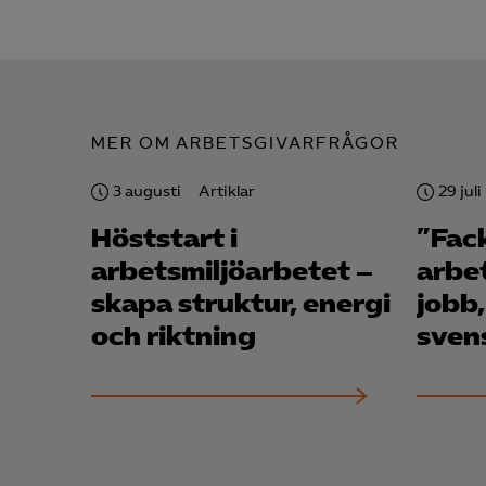
MER OM ARBETSGIVARFRÅGOR
3 augusti
Artiklar
29 juli
Höststart i
”Fac
arbetsmiljö­arbetet –
arbe
skapa struktur, energi
jobb,
och riktning
sven