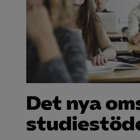
Det nya oms
studie­stöd