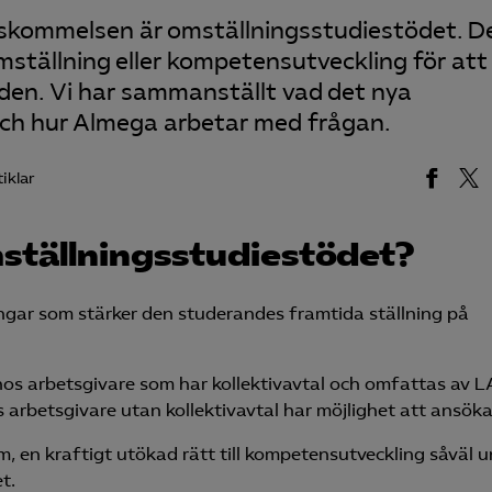
nskommelsen är omställningsstudiestödet. D
omställning eller kompetensutveckling för att
den. Vi har sammanställt vad det nya
och hur Almega arbetar med frågan.
iklar
ställningsstudiestödet?
ningar som stärker den studerandes framtida ställning på
hos arbetsgivare som har kollektivavtal och omfattas av L
arbetsgivare utan kollektivavtal har möjlighet att ansöka
, en kraftigt utökad rätt till kompetens­utveckling såväl 
t.