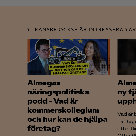
DU KANSKE OCKSÅ ÄR INTRESSERAD AV
Almegas
Alme
näringspolitiska
ny t
podd - Vad är
upph
kommerskollegium
Vad är 
och hur kan de hjälpa
har tag
företag?
offentl
Offentli