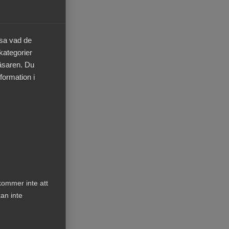
ng
äsa vad de
 kategorier
d för
läsaren. Du
, och
formation i
ngens
st.
kommer inte att
an inte