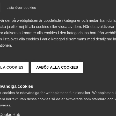
und av sjukdom samt anställda under pågående anställni
Lista över cookies
mställningsstöd och kompetensstöd).
vänder på webbplatsen är uppdelade i kategorier och nedan kan du l
ka ja eller nej till alla cookies eller vissa av dem. När du avaktiverar
sstödet, såsom vägledning, rådgivning och förstärkt stö
ar aktiverats kommer alla cookies i den kategorin tas bort från webb
tällda, oavsett om de omfattas av kollektivavtal eller inte
 lista över alla cookies i varje kategori tillsammans med detaljerad in
tta samt omställningsstudiestöd finns att läsa på regeri
tionen.
ildningsplatser
LLA COOKIES
AVBÖJ ALLA COOKIES
a huvudavtalets omställningsstudiestöd öppnar dörrar för
tsmarknaden och växla över till branscher med kompetensbri
vändiga cookies
öjlighet och ansvar att marknadsföra sina viktigaste
a cookies är nödvändiga för webbplatsens funktionalitet. Webbplatsen 
era korrekt utan dessa cookies så de är aktiverade som standard och k
tiveras.
öva konkurrera med övriga sökanden om de ordinarie
äntas mellan 20 000 – 40 000 individer studera med
CookieHub