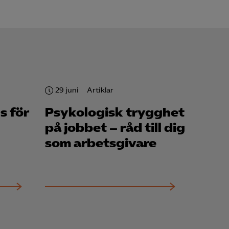
29 juni
Artiklar
s för
Psykologisk trygghet
på jobbet – råd till dig
som arbetsgivare