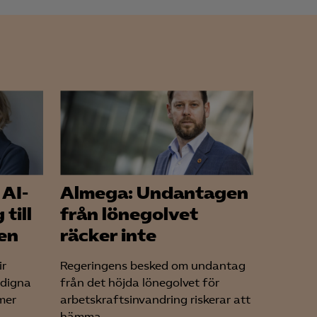
 AI-
Almega: Undantagen
till
från lönegolvet
en
räcker inte
ir
Regeringens besked om undantag
edigna
från det höjda lönegolvet för
mer
arbetskraftsinvandring riskerar att
hämma...