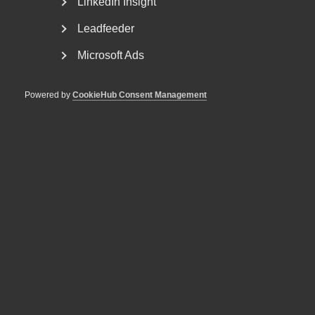
LinkedIn Insight
Med hot som verktyg byggs ingen
Leadfeeder
tillit
Microsoft Ads
Powered by
CookieHub Consent Management
5 juni
Debattartiklar
Debatt: Mindre valfrihet ger
sämre resultat och högre pris
29 maj
Debattartiklar
Debatt: Alla kan göra mer för
jobben – även parterna