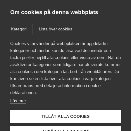
Almega
Förbund
Om cookies på denna webbplats
Almega Tjänste­förbunden
/
Aktuellt
/
Nyheter
/
Om Almega
Kategori
Lista över cookies
Almega Tjänste­företagen
Aktuellt
Cookies vi använder på webbplatsen är uppdelade i
Almega Utbildning
Trappa upp reformtempot
kategorier och nedan kan du läsa vad de innebär och
Innovations­företagen
tacka ja eller nej till alla cookies eller vissa av dem. När du
Medlemskapet
Under morgonen har regeringens
avaktiverar kategorier som tidigare har aktiverats kommer
Kompetens­företagen
alla cookies i den kategorin tas bort från webbläsaren. Du
vårbudgetproposition presenterats. Propositionen
Mina sidor
kan även se en lista över alla cookies i varje kategori
Medie­företagen
är ett resultat av regeringspartiernas förhandlingar
tillsammans med detaljerad information i cookie-
med Centerpartiet och Liberalerna. Januariavtalet
Kontakt
Säkerhets­företagen
deklarationen.
innehåller mycket bra, bland annat reformeringen
Läs mer
av Arbetsförmedlingen och LAS samt breddningen
Tåg­företagen
Kurser & utbildningar
av Rut-avdraget. ”Men det är dags att regeringen
Vård­företagarna
trappar upp reformtempot för att förbättra
TILLÅT ALLA COOKIES
Påverkansarbete
kompetensförsörjningen”, menar Almegas
näringspolitiska chef Andreas Åström.