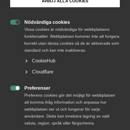
AVBÖJ ALLA COOKIES
Bli medlem
Arbetsgivarfrågor
Arbetsmarknad
Nödvändiga cookies
Kompetensförsörjning
Skatter

Logga in på Arbetsgivarguiden
Vissa cookies är nödvändiga för webbplatsens
funktionalitet. Webbplatsen kommer inte att fungera
10 april 2019
Nyheter
korrekt utan dessa cookies så de är aktiverade som
Sök på almega.se
standard och kan inte inaktiveras.
CookieHub
– Första steget borde vara att redan under 2019 fördubbla
Press
antalet arbetssökande som får hjälp av fristående
Cloudflare
matchnings- och utbildningsleverantörer. Så kan vi på
In English
allvar förbättra matchningen i Sverige. Det är helt
Cookie-inställningar
Preferenser
nödvändigt, både för att ge arbetssökande jobb och lindra

Preferens cookies gör det möjligt för webbplatsen
kompetenskrisen, säger Andreas Åström, chef för
att komma ihåg information och anpassa hur
näringspolitik och kommunikation på Almega.
webbplatsen ser ut och fungerar för varje
användare. Detta kan innebära lagring av vald
– Regeringen vill satsa 340 miljoner på lokala jobbspår,
men det vore bättre att öronmärka pengarna till insatser
valuta, region, språk eller färgschema.
hos fristående aktörer som kan rusta, utbilda och matcha