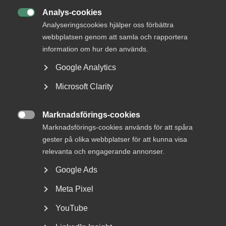
de arbetslösa lokalt, anser Andreas Åström.
Analys-cookies

Analyseringscookies hjälper oss förbättra
– Det är bra att regeringen sänker arbetsgivaravgifterna
webbplatsen genom att samla och rapportera
för enmansföretagare som gör sin första anställning och
information om hur den används.
att det ska bli lättare att få nystartsjobb, avslutar Andreas
Åström.
Google Analytics
Microsoft Clarity
Publicerad:
10 april 2019
Marknadsförings-cookies
Senast uppdaterad:
10 april 2019

Marknadsförings-cookies används för att spåra
Etiketter:
Arbetsförmedling
,
Kompetensförsörjning
,
Lagen
om anställningsskydd (LAS)
gester på olika webbplatser för att kunna visa
,
RUT-avdrag
relevanta och engagerande annonser.
Google Ads
Meta Pixel
MER OM ARBETSMARKNAD
YouTube
29 juni
Debattartiklar