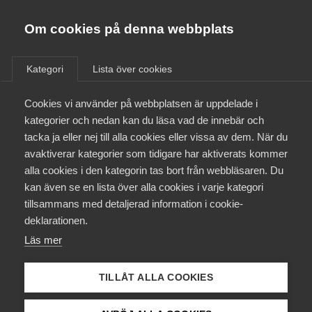
Almega
Förbund
Om cookies på denna webbplats
Almega Tjänste­förbunden
Om Almega
Kategori
Lista över cookies
Public service - Unionen
Almega Tjänste­företagen
Aktuellt
Cookies vi använder på webbplatsen är uppdelade i
Almega Utbildning
kategorier och nedan kan du läsa vad de innebär och
Innovations­företagen
tacka ja eller nej till alla cookies eller vissa av dem. När du
Medlemskapet
avaktiverar kategorier som tidigare har aktiverats kommer
Kompetens­företagen
1 juli
Arbetsgivarnytt
alla cookies i den kategorin tas bort från webbläsaren. Du
Mina sidor
Uppsägning av pensions- och
kan även se en lista över alla cookies i varje kategori
Medie­företagen
tillsammans med detaljerad information i cookie-
försäkringsavtal
Kontakt
Säkerhets­företagen
deklarationen.
Under våren har Svenskt Näringsliv, LO och PTK fört
Läs mer
Tåg­företagen
Kurser & utbildningar
förhandlingar om förändringar i pensioneringsavtalen utan
Vård­företagarna
att träffa en överenskommelse.
TILLÅT ALLA COOKIES
Påverkansarbete