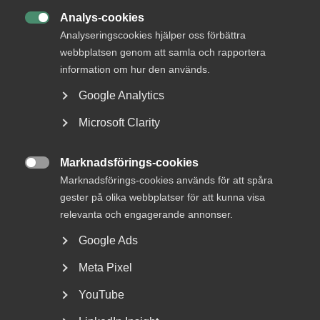
22 juni
AD-domar
Analys-cookies
Försäkringskassan förlorade

Analyseringscookies hjälper oss förbättra
tvisten om avskedande efter
webbplatsen genom att samla och rapportera
dataintrång
information om hur den används.
Google Analytics
AD 2026 nr 44 Fråga om Försäkringskassan hade laga
grund att avskeda, eller åtminstone sakliga skäl att säga
Microsoft Clarity
upp, en tjänsteman som dömts för dataintrång.
Dataintrånget avsåg två slagningar under en och samma
Marknadsförings-cookies
dag i …

Marknadsförings-cookies används för att spåra
gester på olika webbplatser för att kunna visa
relevanta och engagerande annonser.
15 juni
Medlemsnyheter
Google Ads
Dataintrång i eget
Meta Pixel
målsägandeärende –
YouTube
Arbetsdomstolen