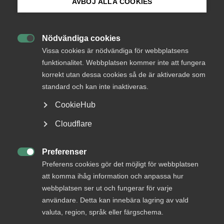
AVBÖJ ALLA COOKIES
Bli medlem
AD-dom
Nödvändiga cookies
22 juni
AD-domar

Logga in på Arbetsgivarguiden
Vissa cookies är nödvändiga för webbplatsens
Uteblivna förhandlingar räckte
funktionalitet. Webbplatsen kommer inte att fungera
inte för MBL‑skadestånd enligt
korrekt utan dessa cookies så de är aktiverade som
Sök på almega.se
AD
standard och kan inte inaktiveras.
CookieHub
AD 2026 nr 46 Huvudsakligen fråga om yrkat skadestånd
för brott mot förhandlingsskyldighet enligt
Press
Cloudflare
medbestämmandelagen (”MBL”) skulle utdömas vid en
In English
tredskodomsprövning. Livsmedelsarbetareförbundet
(”förbundet”) ansökte om stämning mot ett bolag som var
Cookie-inställningar
Preferenser
bundet av livsmedelsavtalet genom …

Preferens cookies gör det möjligt för webbplatsen
att komma ihåg information och anpassa hur
webbplatsen ser ut och fungerar för varje
användare. Detta kan innebära lagring av vald
AD-dom
valuta, region, språk eller färgschema.