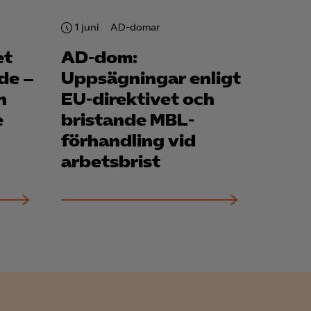
1 juni
AD-domar
et
AD-dom:
de –
Uppsägningar enligt
n
EU-direktivet och
e
bristande MBL-
förhandling vid
arbets­brist