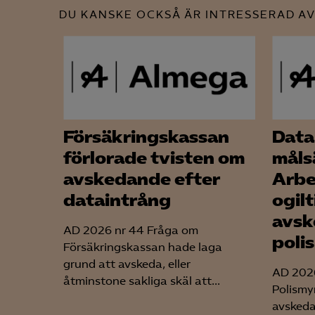
DU KANSKE OCKSÅ ÄR INTRESSERAD AV
Försäkringskassan
Data
förlorade tvisten om
måls
avskedande efter
Arbe
dataintrång
ogil
avsk
AD 2026 nr 44 Fråga om
poli
Försäkringskassan hade laga
grund att avskeda, eller
AD 2026
åtminstone sakliga skäl att...
Polismy
avskeda,