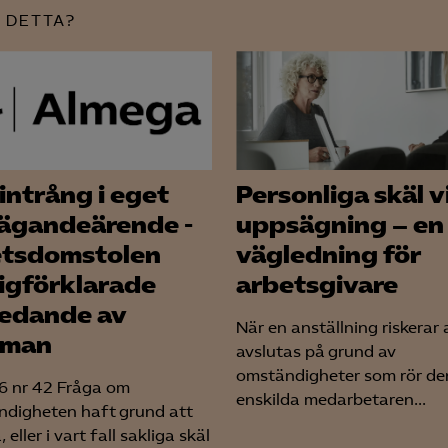
 DETTA?
intrång i eget
Personliga skäl v
ägandeärende -
uppsägning – en
tsdomstolen
vägledning för
tigförklarade
arbetsgivare
edande av
När en anställning riskerar 
sman
avslutas på grund av
omständigheter som rör de
 nr 42 Fråga om
enskilda medarbetaren...
ndigheten haft grund att
 eller i vart fall sakliga skäl