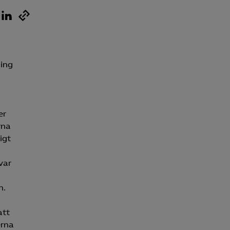
Kurser & utbildningar
Påverkansarbete
ning
Bli medlem
Logga in på
er
Arbetsgivarguiden
rna
igt
Sök på almega.se
var
n.
Press
In English
att
Cookie-inställningar
erna