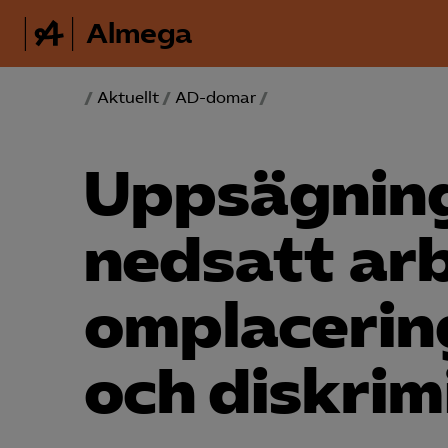
Almega
/
Aktuellt
/
AD-domar
/
Uppsägning
nedsatt ar
omplacerin
och diskrim