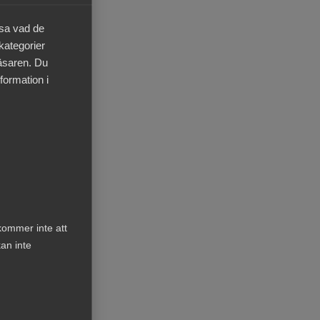
äsa vad de
t att
 kategorier
läsaren. Du
a
formation i
kan
ng av
v
D:s
kommer inte att
an inte
lle
nte
med