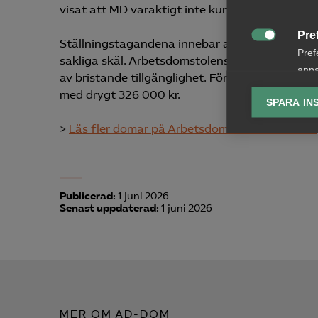
visat att MD varaktigt inte kunde utföra arbet
Pre
Ställningstagandena innebar att Arbetsdomst

Pref
sakliga skäl. Arbetsdomstolens bedömning inneb
anpa
av bristande tillgänglighet. Förbundets talan 
lagr
med drygt 326 000 kr.
SPARA IN
Ana
>
Läs fler domar på Arbetsdomstolens hemsida

Anal
info
Publicerad:
1 juni 2026
Senast uppdaterad:
1 juni 2026
Mar

Mark
visa
MER OM AD-DOM