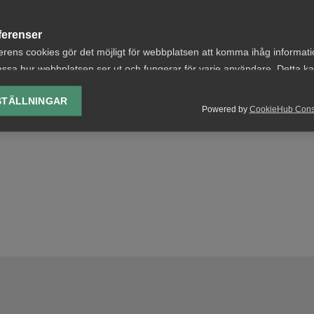
e av någon betydelse för Kriminalvården.
ferenser
olen ansåg att uppsägningen av MD hade grundat sig på
erens cookies gör det möjligt för webbplatsen att komma ihåg informat
ar vidare att MD inte hade utsatts för diskriminering i f
ssa hur webbplatsen ser ut och fungerar för varje användare. Detta k
avslogs därmed och staten tillerkändes rättegångskostnad
ing av vald valuta, region, språk eller färgschema.
STÄLLNINGAR
Powered by
CookieHub Con
lys-cookies
.
yseringscookies hjälper oss förbättra webbplatsen genom att samla oc
rmation om hur den används.
Google Analytics
Microsoft Clarity
knadsförings-cookies
nadsförings-cookies används för att spåra gester på olika webbplatser 
 relevanta och engagerande annonser.
Google Ads