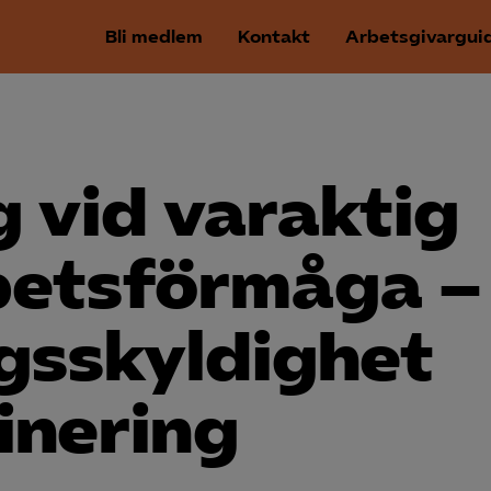
Bli medlem
Kontakt
Arbetsgivargui
 vid varaktig
betsförmåga –
gsskyldighet
inering