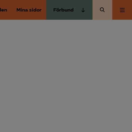
den
Mina sidor
Förbund
Almega Tjänste­förbunden
Om Almega
Almega Tjänste­företagen
Almega Utbildning
Aktuellt
Innovations­företagen
Kompetens­företagen
Medlemskapet
Medie­företagen
Säkerhets­företagen
Mina sidor
Tåg­företagen
Kontakt
Vård­företagarna