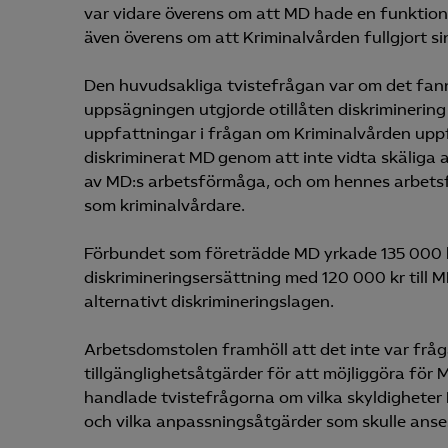
var vidare överens om att MD hade en funktion
även överens om att Kriminalvården fullgjort sin
Den huvudsakliga tvistefrågan var om det fann
uppsägningen utgjorde otillåten diskriminering
uppfattningar i frågan om Kriminalvården uppf
diskriminerat MD genom att inte vidta skäliga
av MD:s arbetsförmåga, och om hennes arbetsf
som kriminalvårdare.
Förbundet som företrädde MD yrkade 135 000 kr
diskrimineringsersättning med 120 000 kr till 
alternativt diskrimineringslagen.
Arbetsdomstolen framhöll att det inte var fråg
tillgänglighetsåtgärder för att möjliggöra för MD
handlade tvistefrågorna om vilka skyldigheter
och vilka anpassningsåtgärder som skulle anse