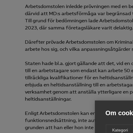
Arbetsdomstolen inledde prövningen med en 
därvid att MD:s arbetsförmåga var begränsad ti
Till grund för bedömningen lade Arbetsdomstol
2023, där samma företagsläkare varit delaktig
Därefter prövade Arbetsdomstolen om Kriminal
arbete hos sig, och vilka anpassningsåtgärder
Staten hade bl.a. gjort gällande att det, vid en
till en arbetstagare som endast kan arbete 50 
tillräckliga kvalifikationer för en heltidsanstäl
erbjuda en heltidsanställning till en arbetstag
verksamhet genom att anställa ytterligare en p
heltidsanställningar.
Om cooki
Enligt Arbetsdomstolen kan en arbetstagare, va
funktionsnedsättning, inte automatiskt anses s
grunden att han eller hon inte kan arbeta delti
Kategori