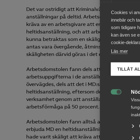
Det var ostridigt att Kriminalvården vid tidpu
Cookies vi an
anställningar på deltid. Arbetsdomstolen uttala
innebär och tac
kräva av en arbetsgivare att en arbetstagare s
som tidigare h
heltidsanställning, och att arbetet sedan anpa
kan även se en
kunna betraktas som en skälig åtgärd får det 
cookie-deklara
antas vara övergående, åtminstone på lite län
Läs mer
skäligheten därvid göras i det enskilda fallet.
Arbetsdomstolen fann dels att MD, med hänsyn 
TILLÅT A
arbetsuppgifterna i de anställningar som fanns
övervägdes, dels att det i MD:s fall inte hade 
heltidsanställning, eftersom det skulle ha inne
Nöd

verksamhet genom att anställa ytterligare en 
Viss
arbetsförmåga på 50 procent.
fung
inak
Arbetsdomstolen fann alltså att det, i det aktuel
erbjuda MD en heltidsanställning och därefter 
hade varit skäligt att kräva att Kriminalvård