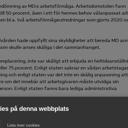
bedömning av MD:s arbetsförmåga. Arbetsdomstolen fann
ll 50 procent, även i ett för hennes behov välanpassat ar
en bl.a. två arbetsförmågeutredningar som gjorts 2020 o
.
vården hade uppfyllt sina skyldigheter att bereda MD an
 som skulle anses skäliga i det sammanhanget.
 omplacering, inte var skäligt att erbjuda en heltidsanställn
eller 75 procent. Enligt staten saknar en sådan arbetstaga
lning och enligt staten var det inte en skälig anpassning att
are om det innebär att arbetsgivaren måste utvidga sin
erson. Enligt staten fanns bara lediga administrativa
es på denna webbplats
rs arbetsförmåga är begränsad till deltid pga.
akna kvalifikationer för en heltidsanställning enbart på 
d.
Lista över cookies