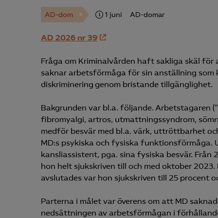
AD-dom
1 juni
AD-domar
AD 2026 nr
39
Fråga om Kriminalvården haft sakliga skäl för
saknar arbetsförmåga för sin anställning som 
diskriminering genom bristande tillgänglighet.
Bakgrunden var bl.a. följande. Arbetstagaren 
fibromyalgi, artros, utmattningssyndrom, söm
medför besvär med bl.a. värk, uttröttbarhet och
MD:s psykiska och fysiska funktionsförmåga. U
kansliassistent, pga. sina fysiska besvär. Från 2
hon helt sjukskriven till och med oktober 2023.
avslutades var hon sjukskriven till 25 procent 
Parterna i målet var överens om att MD saknad
nedsättningen av arbetsförmågan i förhållande