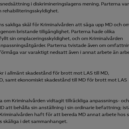
snedsättning i diskrimineringslagens mening. Parterna var
 rehabiliteringsskyldighet.
s sakliga skäl för Kriminalvården att säga upp MD och o
 genom bristande tillgänglighet. Parterna hade olika
yllt sin omplaceringsskyldighet, och om Kriminalvården
 anpassningsåtgärder. Parterna tvistade även om omfattn
örmåga var varaktigt nedsatt även i annat arbete än arb
 i allmänt skadestånd för brott mot LAS till MD,
MD, samt ekonomiskt skadestånd till MD för brott mot LAS
a om Kriminalvården vidtagit tillräckliga anpassnings- och
 att behålla sin anställning i sin ordinarie befattning; ist
 Kriminalvården haft för att bereda MD annat arbete hos s
s skäliga i det sammanhanget.