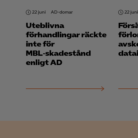
22 juni
AD-domar
22 jun
Uteblivna
Förs
förhandlingar räckte
förl
inte för
avsk
MBL‑skadestånd
data
enligt AD