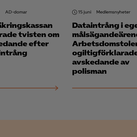
Meta Pixel
i
AD-domar
15 juni
Medlemsnyheter
YouTube
äkringskassan
Dataintrång i eg
LinkedIn Insight
orade tvisten om
målsägandeären
edande efter
Arbetsdomstole
Leadfeeder
intrång
ogiltigförklarad
Microsoft Ads
avskedande av
polisman