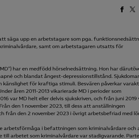
 att säga upp en arbetstagare som pga. funktionsnedsätt
kriminalvårdare, samt om arbetstagaren utsatts för
(”MD”) har en medfödd hörselnedsättning. Hon har därutöv
napné och blandat ångest-depressionstillstånd. Sjukdoma
 känslighet för kraftiga stimuli. Besvären påverkar varakt
nder åren 2011-2013 vikarierade MD i perioder som
016 var MD helt eller delvis sjukskriven, och från juni 2019 
 Från den 1 november 2023, till dess att anställningen
och från den 2 november 2023 i övrigt arbetsbefriad med lö
e arbetsförmåga i befattningen som kriminalvårdare och 
 till arbetet som kriminalvårdare var stadigvarande. Part