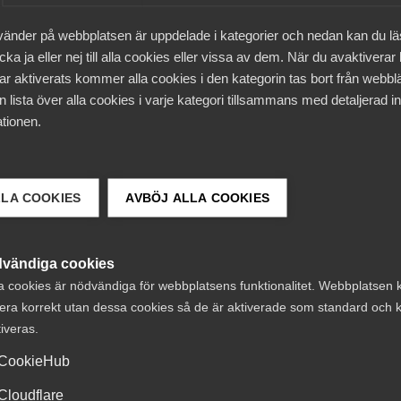
nkten för uppsägningen av MD inte hade några lediga
vänder på webbplatsen är uppdelade i kategorier och nedan kan du l
de att det inte kan anses uteslutet att det kan vara skälig
ka ja eller nej till alla cookies eller vissa av dem. När du avaktiverar
om endast kan arbeta deltid vid omplacering erbjuds en
ar aktiverats kommer alla cookies i den kategorin tas bort från webb
ssas i fråga om arbetstid. För att en sådan anpassning sk
 lista över alla cookies i varje kategori tillsammans med detaljerad in
dock normalt förutsättas att hindret för arbetsförmågan 
tionen.
gre sikt. Enligt Arbetsdomstolen måste en helhetsbedömni
till hennes arbetsförmåga, inte kunde förväntas klara a
LLA COOKIES
AVBÖJ ALLA COOKIES
 lediga inom Kriminalvården i tiden då omplacering
varit en skälig anpassning att erbjuda henne en
burit att Kriminalvården då hade behövt utvidga sin
vändiga cookies
person; verksamhetens behov hade därvid inte täckts av M
a cookies är nödvändiga för webbplatsens funktionalitet. Webbplatsen 
era korrekt utan dessa cookies så de är aktiverade som standard och k
tiveras.
la fallet, inte var skäligt att kräva att Kriminalvården sku
CookieHub
anpassa den. Arbetsdomstolens slutsats innebar att det i
en beredde MD annat arbete hos sig. Utredningen hade där
Cloudflare