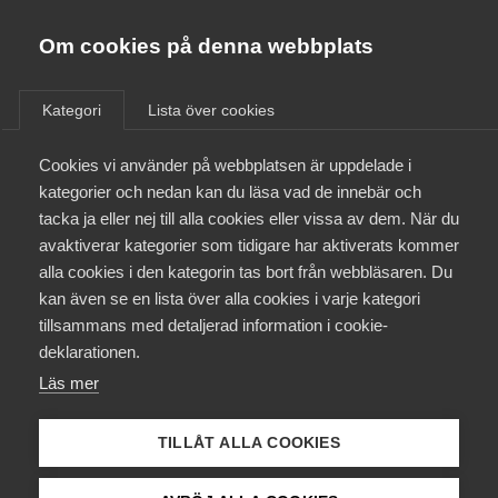
Almega
Förbund
Om cookies på denna webbplats
Almega Tjänste­förbunden
/
Aktuellt
/
AD-domar
/
Om Almega
Kategori
Lista över cookies
Almega Tjänste­företagen
Aktuellt
Cookies vi använder på webbplatsen är uppdelade i
Almega Utbildning
Uteblivna förhandlingar
kategorier och nedan kan du läsa vad de innebär och
räckte inte för
Innovations­företagen
tacka ja eller nej till alla cookies eller vissa av dem. När du
Medlemskapet
MBL‑skadestånd enligt AD
avaktiverar kategorier som tidigare har aktiverats kommer
Kompetens­företagen
alla cookies i den kategorin tas bort från webbläsaren. Du
Mina sidor
kan även se en lista över alla cookies i varje kategori
Medie­företagen
AD-dom
22 juni
AD-domar
tillsammans med detaljerad information i cookie-
Kontakt
Säkerhets­företagen
deklarationen.
Läs mer
Tåg­företagen
Kurser & utbildningar
AD 2026 nr 46
Vård­företagarna
TILLÅT ALLA COOKIES
Huvudsakligen fråga om yrkat skadestånd för brott mot
Påverkansarbete
förhandlingsskyldighet enligt medbestämmandelagen