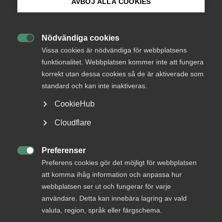
AVBÖJ ALLA COOKIES
(”MBL”) skulle utdömas vid en tredskodomsprövning.
Bli medlem
Livsmedelsarbetareförbundet (”förbundet”) ansökte om
stämning mot ett bolag som var bundet av
Nödvändiga cookies

Logga in på Arbetsgivarguiden
livsmedelsavtalet genom hängavtal med förbundet, och
Vissa cookies är nödvändiga för webbplatsens
yrkade bl.a. skadestånd för brott mot
funktionalitet. Webbplatsen kommer inte att fungera
förhandlingsskyldigheten enligt MBL. Förbundet hade
korrekt utan dessa cookies så de är aktiverade som
Sök på almega.se
därvid dels angett att bolaget, vid ett par tillfällen, inte
standard och kan inte inaktiveras.
hade inställt sig till överenskommet sammanträde för
förhandling som bolaget hade påkallat, dels angett att
CookieHub
förbundet hade skickat en framställning till bolaget med
Press
Cloudflare
begäran om central förhandling viss angiven dag i enlighet
In English
med förhandlingsordningen i kollektivavtalet, och att
bolaget inte inställde sig till den förhandlingen heller.
Cookie-inställningar
Preferenser
Förbundet yrkade 150 000 kr i allmänt skadestånd för

Preferens cookies gör det möjligt för webbplatsen
brott mot MBL.
att komma ihåg information och anpassa hur
webbplatsen ser ut och fungerar för varje
Utöver skadestånd för brott mot MBL yrkade förbundet
användare. Detta kan innebära lagring av vald
även olika ersättningar till tre medlemmar i förbundet;
valuta, region, språk eller färgschema.
detta avsåg lön, semesterersättning,