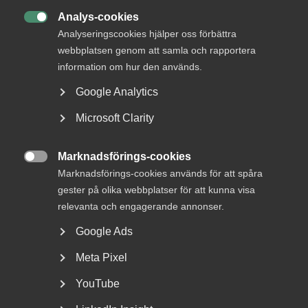
därmed kan det inte handläggas som ett förenklat
Analys-cookies
tvistemål.

Analyseringscookies hjälper oss förbättra
webbplatsen genom att samla och rapportera
Arbetsdomstolen förordnade därför att målet i
information om hur den används.
tingsrätten skulle handläggas som ett ordinärt tvistemål.
Google Analytics
Läs fler domar på Arbetsdomstolens hemsida
.
Microsoft Clarity
Marknadsförings-cookies

Publicerad:
13 mars 2026
Marknadsförings-cookies används för att spåra
Senast uppdaterad:
13 mars 2026
gester på olika webbplatser för att kunna visa
relevanta och engagerande annonser.
Google Ads
MER OM AD-DOM
Meta Pixel
YouTube
22 juni
AD-domar