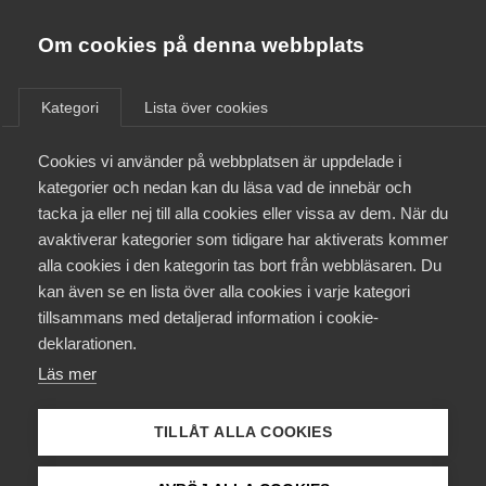
Almega
Förbund
Om cookies på denna webbplats
Almega Tjänste­förbunden
/
Aktuellt
/
AD-domar
/
Om Almega
Kategori
Lista över cookies
Almega Tjänste­företagen
Aktuellt
Cookies vi använder på webbplatsen är uppdelade i
Almega Utbildning
Disciplinpåföljd är inte
kategorier och nedan kan du läsa vad de innebär och
dispositivt tvistemål: AD
Innovations­företagen
tacka ja eller nej till alla cookies eller vissa av dem. När du
Medlemskapet
stoppar förenklad
avaktiverar kategorier som tidigare har aktiverats kommer
Kompetens­företagen
handläggning
alla cookies i den kategorin tas bort från webbläsaren. Du
Mina sidor
kan även se en lista över alla cookies i varje kategori
Medie­företagen
tillsammans med detaljerad information i cookie-
Kontakt
Säkerhets­företagen
Personalansvarsnämnden vid Polismyndigheten
deklarationen.
hade beslutat om disciplinpåföljd i form av ett
Läs mer
Tåg­företagen
Kurser & utbildningar
löneavdrag med 1 958 kr. Tvisten i Arbetsdomstolen
Vård­företagarna
rörde om målet skulle handläggas som ett
TILLÅT ALLA COOKIES
förenklat eller ordinärt tvistemål.
Påverkansarbete