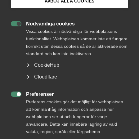
AVBÖJ ALLA COOKIES
AD-dom
13 mars
AD-domar
Bli medlem
Nödvändiga cookies
AD 2026 nr 18

Logga in på Arbetsgivarguiden
Vissa cookies är nödvändiga för webbplatsens
funktionalitet. Webbplatsen kommer inte att fungera
Arbetsdomstolen framhöll inledningsvis att en
korrekt utan dessa cookies så de är aktiverade som
Sök på almega.se
förutsättning för att ett mål ska handläggas som ett
standard och kan inte inaktiveras.
förenklat tvistemål är att det är fråga om ett dispositivt
tvistemål.
CookieHub
Press
Tvisten rörde i och för sig ett värde som understeg hälften
Cloudflare
av prisbasbeloppet. Arbetsdomstolen anförde dock att en
In English
disciplinpåföljd i form av löneavdrag inte är någon
Cookie-inställningar
Preferenser
privaträttslig fordran, och parterna disponerar inte över

Preferens cookies gör det möjligt för webbplatsen
frågan i rättegången eftersom en domstol som prövar
att komma ihåg information och anpassa hur
frågan om disciplinpåföljden är skyldig att självständigt
webbplatsen ser ut och fungerar för varje
avgöra om den anställde har åsidosatt sina skyldigheter i
anställningen på ett sätt som motiverar en disciplinpåföljd.
användare. Detta kan innebära lagring av vald
Arbetsdomstolen fann därför att ett mål om
valuta, region, språk eller färgschema.
disciplinpåföljd inte är något dispositivt tvistemål, och