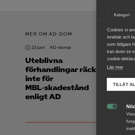
Kategori
Cookies vi an
MER OM AD-DOM
innebär och tac
som tidigare h
22 juni
AD-domar
22 jun
kan även se en
cookie-deklara
Uteblivna
Förs
Läs mer
förhandlingar räckte
förl
inte för
avsk
TILLÅT A
MBL‑skadestånd
data
enligt AD
Nöd

Viss
fung
inak