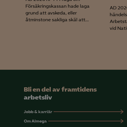
visa
Försäkringskassan hade laga
AD 2026
grund att avskeda, eller
händels
åtminstone sakliga skäl att...
Arbetst
vid Nati
Bli en del av framtidens
arbetsliv
Jobb & karriär
Om Almega