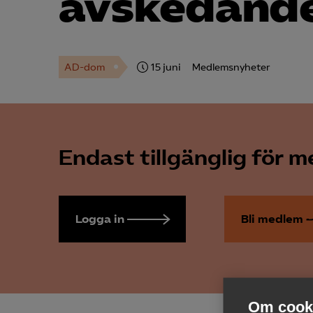
avskedande
AD-dom
15 juni
Medlemsnyheter
Endast tillgänglig för 
Logga in
Bli medlem
Om cooki