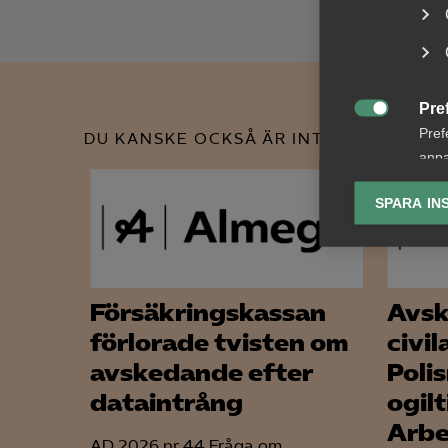
Pre

Pref
DU KANSKE OCKSÅ ÄR INTRESSERAD AV
anpa
lagr
SPARA IN
Ana

Anal
info
Försäkringskassan
Avsk
förlorade tvisten om
civil
avskedande efter
Poli
dataintrång
ogil
Mar

Arbe
Mark
AD 2026 nr 44 Fråga om