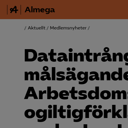
Almega
/
Aktuellt
/
Medlemsnyheter
/
Dataintrång
målsägand
Arbetsdom
ogiltigförk