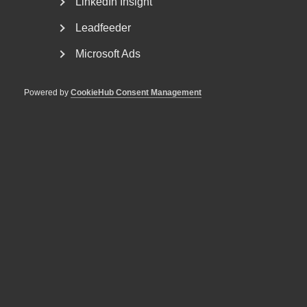
LinkedIn Insight
Leadfeeder
Forum och nätverk
Microsoft Ads
Powered by
CookieHub Consent Management
Som medlem i ett förbund inom Almega går
du våra kurser och utbildningar till
medlemspris!
POPULÄRT