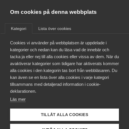
Almega
Förbund
Om cookies på denna webbplats
Almega Tjänste­förbunden
Om Almega
Kategori
Lista över cookies
Almega Tjänste­företagen
Aktuellt
Cookies vi använder på webbplatsen är uppdelade i
Almega Utbildning
kategorier och nedan kan du läsa vad de innebär och
Innovations­företagen
tacka ja eller nej till alla cookies eller vissa av dem. När du
Medlemskapet
avaktiverar kategorier som tidigare har aktiverats kommer
Kompetens­företagen
alla cookies i den kategorin tas bort från webbläsaren. Du
Mina sidor
kan även se en lista över alla cookies i varje kategori
Medie­företagen
tillsammans med detaljerad information i cookie-
Kontakt
Säkerhets­företagen
deklarationen.
Läs mer
Tåg­företagen
Kurser & utbildningar
Vård­företagarna
TILLÅT ALLA COOKIES
Påverkansarbete