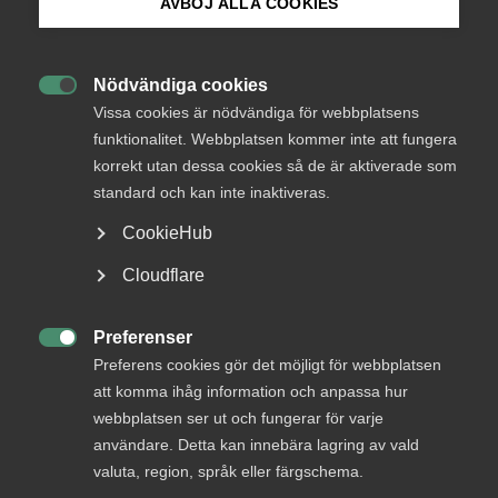
AVBÖJ ALLA COOKIES
Bli medlem
Kurser och
Nödvändiga cookies

Logga in på Arbetsgivarguiden
Vissa cookies är nödvändiga för webbplatsens
aktiviteter
funktionalitet. Webbplatsen kommer inte att fungera
korrekt utan dessa cookies så de är aktiverade som
Sök på almega.se
standard och kan inte inaktiveras.
Almega har ett gediget utbud av kurser och
CookieHub
aktiviteter. Här ser du alla aktuella utbildningar.
Press
Cloudflare
In English
Alla kurser och aktiviteter
Cookie-inställningar
Preferenser

Preferens cookies gör det möjligt för webbplatsen
att komma ihåg information och anpassa hur
Osäker på vilken kurs du ska
webbplatsen ser ut och fungerar för varje
välja?
användare. Detta kan innebära lagring av vald
valuta, region, språk eller färgschema.