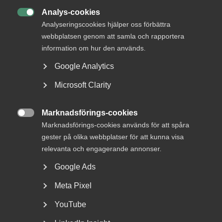
Du kan istället börja med att välja område och få
vägledning.
Analys-cookies

Analyseringscookies hjälper oss förbättra
webbplatsen genom att samla och rapportera
Översikt över våra kurser och utbildningar
information om hur den används.
Google Analytics
Microsoft Clarity
Marknadsförings-cookies
MÅNGA SÖKER

Marknadsförings-cookies används för att spåra
Företags­anpassad utbildning
gester på olika webbplatser för att kunna visa
relevanta och engagerande annonser.
Google Ads
Effektiva kurser för dig som
Meta Pixel
små­företagare
YouTube