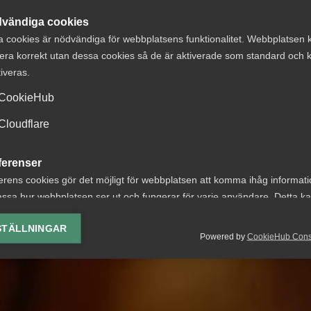
vändiga cookies
a cookies är nödvändiga för webbplatsens funktionalitet. Webbplatsen 
era korrekt utan dessa cookies så de är aktiverade som standard och k
tiveras.
CookieHub
Cloudflare
ferenser
erens cookies gör det möjligt för webbplatsen att komma ihåg informat
ssa hur webbplatsen ser ut och fungerar för varje användare. Detta k
ing av vald valuta, region, språk eller färgschema.
STÄLLNINGAR
Powered by
CookieHub Con
lys-cookies
yseringscookies hjälper oss förbättra webbplatsen genom att samla oc
rmation om hur den används.
Google Analytics