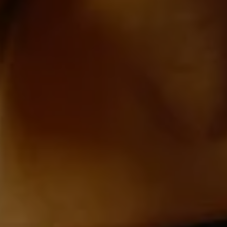
Microsoft Clarity
knadsförings-cookies
nadsförings-cookies används för att spåra gester på olika webbplatser 
 relevanta och engagerande annonser.
Google Ads
Meta Pixel
YouTube
LinkedIn Insight
Leadfeeder
Microsoft Ads