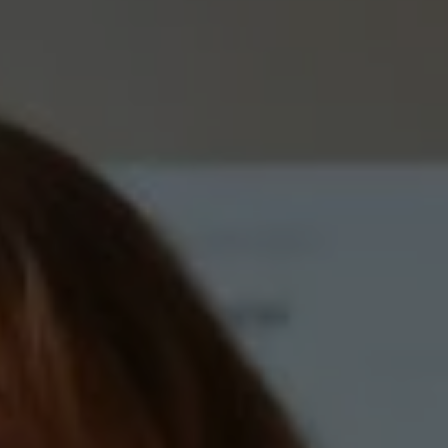
Kurser & utbildningar
Påverkansarbete
Bli medlem
Logga in på
Arbetsgivarguiden
Sök på almega.se
Press
In English
Cookie-inställningar