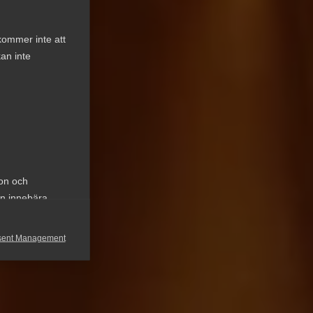
kommer inte att
an inte
ion och
an innebära
sent Management
h rapportera