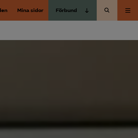
den
Mina sidor
Förbund
Almega Tjänste­förbunden
Om Almega
Almega Tjänste­företagen
Almega Utbildning
Aktuellt
Innovations­företagen
Kompetens­företagen
Medlemskapet
Medie­företagen
Säkerhets­företagen
Mina sidor
Tåg­företagen
Kontakt
Vård­företagarna