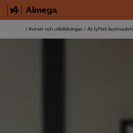
Almega
/
Kurser och utbildningar
/
AI-lyftet kostnadsfr