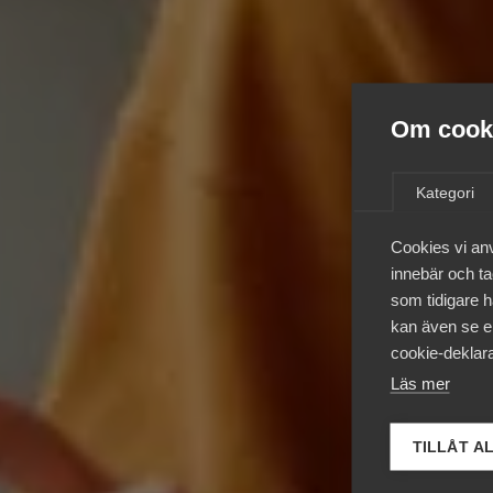
Om cooki
Kategori
Cookies vi an
innebär och tac
som tidigare h
kan även se en
cookie-deklara
Läs mer
TILLÅT A