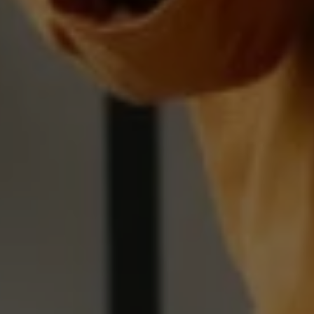
Mar

Mark
visa