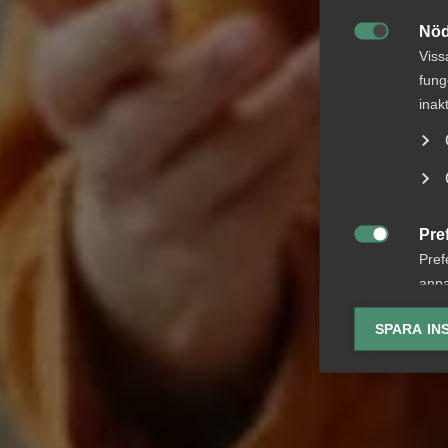
Nöd

Viss
fung
inak
Pre

Pref
anpa
lagr
SPARA IN
Ana

Anal
info