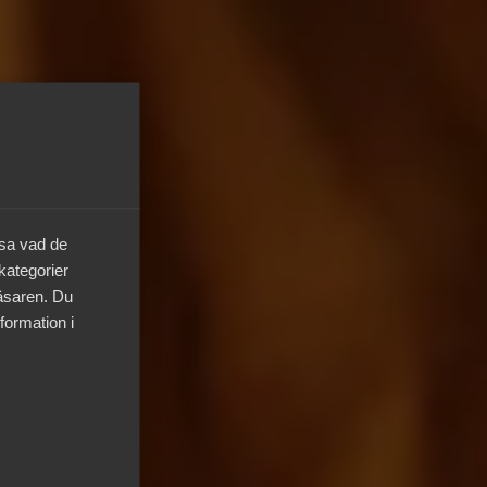
äsa vad de
 kategorier
läsaren. Du
formation i