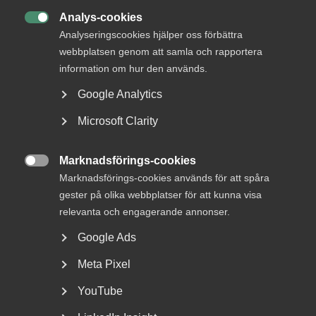
det passar dig bäst.
Analys-cookies

Analyseringscookies hjälper oss förbättra
Målgrupp
webbplatsen genom att samla och rapportera
information om hur den används.
Vi vänder oss till
nya medlemmar i
Google Analytics
Kompetensföretagen
som arbetar med
Bemanning
Läkare.
Microsoft Clarity
Kursen är
kostnadsfri
för
nya medlemmar
i
Kompetensföretagen.
Marknadsförings-cookies

Marknadsförings-cookies används för att spåra
Du som
redan är medlem
eller i behov av repetition är
gester på olika webbplatser för att kunna visa
välkommen till en kostnad
av 575 kr exkl moms.
relevanta och engagerande annonser.
Google Ads
Starta när du vill
Meta Pixel
Starta när du vill
YouTube
Medlemspris