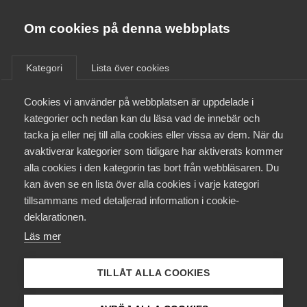
Almega
Förbund
Om cookies på denna webbplats
/
Utbildning
/
Kurser & aktiviteter
Almega Tjänste­förbunden
Om Almega
Kategori
Lista över cookies
Almega Tjänste­företagen
Aktuellt
Cookies vi använder på webbplatsen är uppdelade i
Almega Utbildning
Kompetens­företagen
kategorier och nedan kan du läsa vad de innebär och
Innovations­företagen
– Introduktion till
tacka ja eller nej till alla cookies eller vissa av dem. När du
Medlemskapet
avaktiverar kategorier som tidigare har aktiverats kommer
Kompetens­företagen
Bemanning Läkare
alla cookies i den kategorin tas bort från webbläsaren. Du
Mina sidor
kan även se en lista över alla cookies i varje kategori
Medie­företagen
tillsammans med detaljerad information i cookie-
Kontakt
Säkerhets­företagen
deklarationen.
Läs mer
Tåg­företagen
Välkommen till den här introduktionskursen
Kurser & utbildningar
för nya medlemmar i Kompetensföretagen där
Vård­företagarna
TILLÅT ALLA COOKIES
vi övergripande går igenom de bestämmelser som
Påverkansarbete
gäller enligt kollektivavtalet.