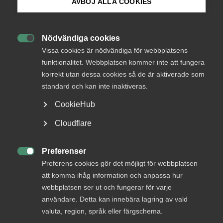
AVBÖJ ALLA COOKIES
Bli medlem
Välkommen till den här introduktionskursen
för
nya
medlemmar i Kompetensföretagen
där
Nödvändiga cookies
vi
övergripande går igenom
de bestämmelser som gäller

Logga in på Arbetsgivarguiden
Vissa cookies är nödvändiga för webbplatsens
enligt
kollektivavtalet Bemanning Läkare.
funktionalitet. Webbplatsen kommer inte att fungera
korrekt utan dessa cookies så de är aktiverade som
Sök på almega.se
Vi går bland annat översiktligt igenom
anställningsformer,
arbetstid, arbetsskyldighet, tillgänglighetstid
standard och kan inte inaktiveras.
och
lön.
CookieHub
Kursen är
obligatorisk
för dig som
ny medlem i
Press
Kompetensföretagen
och som arbetar
Cloudflare
med
kollektivavtalet
Bemanning Läkare.
In English
Cookie-inställningar
Preferenser
Övrig information

Preferens cookies gör det möjligt för webbplatsen
Som ny medlem ska du delta i/ genomföra detta
att komma ihåg information och anpassa hur
obligatoriska tillfälle
1 gång
.
webbplatsen ser ut och fungerar för varje
Tillgång till kursen
användare. Detta kan innebära lagring av vald
Du har tillgång till kursen i
30 dagar
från och med det
valuta, region, språk eller färgschema.
datum du anmält dig och du genomför kursen när och där