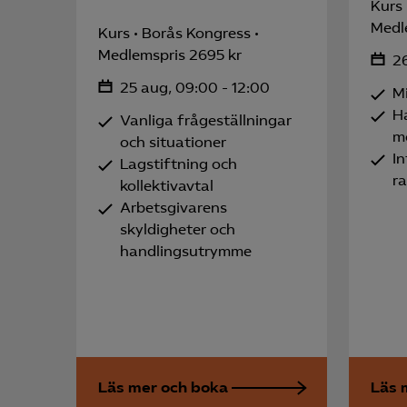
Kurs
Medl
Kurs
Borås Kongress
Medlemspris 2695 kr
26
25 aug, 09:00 - 12:00
Mi
H
Vanliga frågeställningar
m
och situationer
In
Lagstiftning och
r
kollektivavtal
Arbetsgivarens
skyldigheter och
handlingsutrymme
Läs mer och boka
Läs 