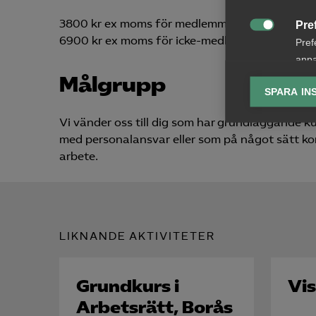
3800 kr ex moms för medlemmar
Pre

6900 kr ex moms för icke-medlemmar
Pref
anpa
lagr
Målgrupp
SPARA IN
Ana
Vi vänder oss till dig som har grundläggande k

Anal
med personalansvar eller som på något sätt kom
info
arbete.
LIKNANDE AKTIVITETER
Mar

Mark
visa
Grundkurs i
Vis
Arbetsrätt, Borås