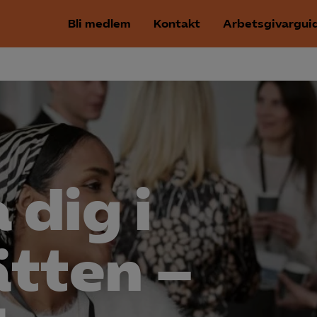
Bli medlem
Kontakt
Arbetsgivargui
 dig i
tten –