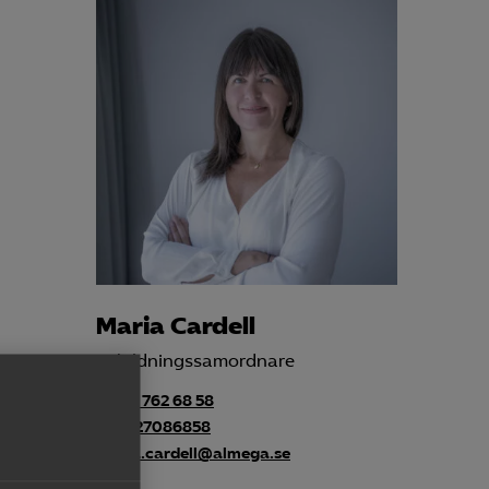
Maria Cardell
Utbildningssamordnare
+46 8 762 68 58
+46727086858
maria.cardell@almega.se