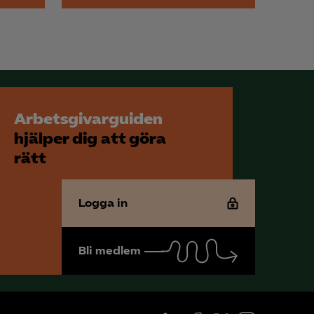
Arbetsgivarguiden
hjälper dig att göra
rätt
Logga in
Bli medlem