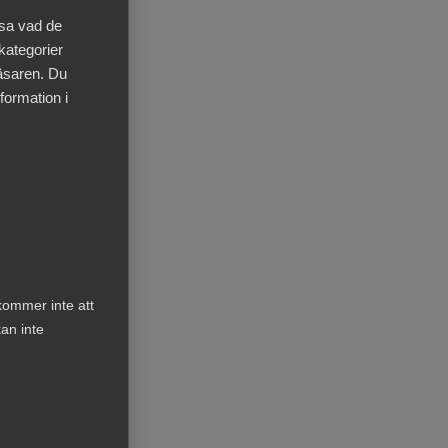
äsa vad de
 kategorier
läsaren. Du
formation i
kommer inte att
an inte