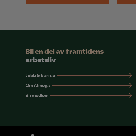
Bli en del av framtidens
arbetsliv
Jobb & karriär
Om Almega
Bli medlem