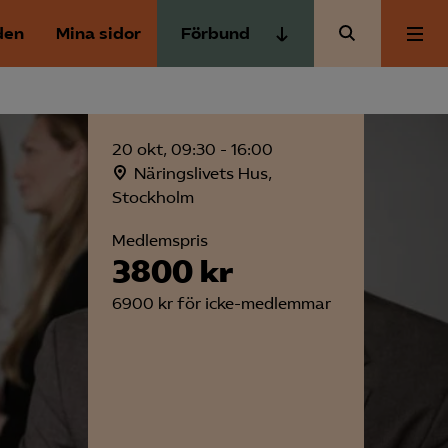
den
Mina sidor
Förbund
Almega Tjänste­förbunden
Om Almega
Almega Tjänste­företagen
20 okt, 09:30 - 16:00
Almega Utbildning
Aktuellt
Näringslivets Hus,
Innovations­företagen
Stockholm
Kompetens­företagen
Medlemspris
Medlemskapet
3800 kr
Medie­företagen
6900 kr för icke-medlemmar
Säkerhets­företagen
Mina sidor
Tåg­företagen
Kontakt
Vård­företagarna