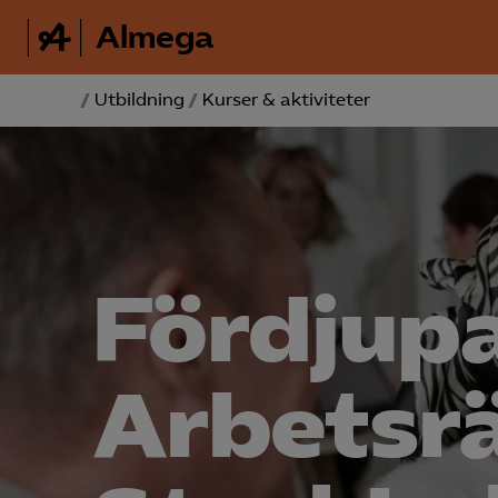
Almega
/
Utbildning
/
Kurser & aktiviteter
Fördjupa
Arbetsrä