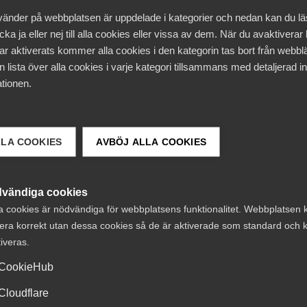
ill ovanstående ämnen.
vänder på webbplatsen är uppdelade i kategorier och nedan kan du l
ka ja eller nej till alla cookies eller vissa av dem. När du avaktiverar
ar aktiverats kommer alla cookies i den kategorin tas bort från webb
 lista över alla cookies i varje kategori tillsammans med detaljerad in
tionen.
LLA COOKIES
AVBÖJ ALLA COOKIES
le
vändiga cookies
a cookies är nödvändiga för webbplatsens funktionalitet. Webbplatsen 
 lunch och frukostsmörgås från kl 9.00. Fyll gärna i
era korrekt utan dessa cookies så de är aktiverade som standard och k
pgifter. Information om kurslokal får du i
tiveras.
CookieHub
Cloudflare