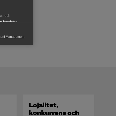
ion och
an innebära
sent Management
h rapportera
för att kunna
Lojalitet,
konkurrens och