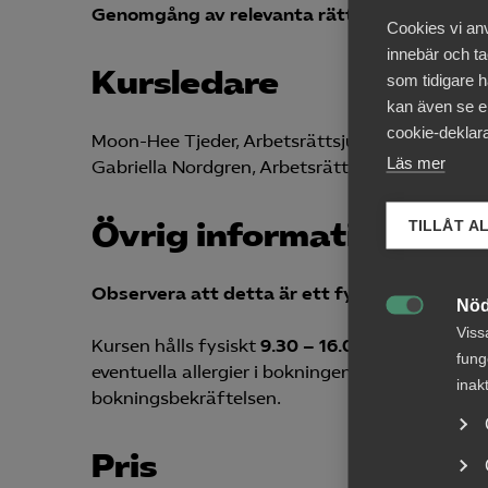
Genomgång av relevanta rättsfall
kopplade t
Cookies vi an
innebär och tac
Kursledare
som tidigare h
kan även se en
cookie-deklara
Moon-Hee Tjeder, Arbetsrättsjurist Almega
Läs mer
Gabriella Nordgren, Arbetsrättsexpert Almega
Övrig information
TILLÅT A
Observera att detta är ett fysiskt kurstillfäl
Nöd

Viss
Kursen hålls fysiskt
9.30 – 16.00
och inkluderar
fung
eventuella allergier i bokningen under övriga up
inak
bokningsbekräftelsen.
Pris