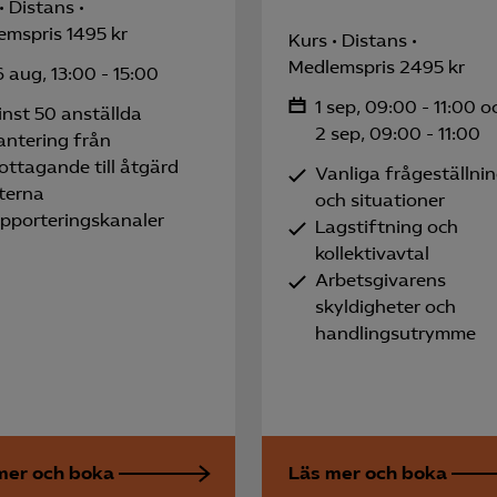
Distans
Meta Pixel
emspris 1495 kr
Kurs
Distans
YouTube
Medlemspris 2495 kr
 aug, 13:00 - 15:00
LinkedIn Insight
1 sep, 09:00 - 11:00 o
nst 50 anställda
2 sep, 09:00 - 11:00
Leadfeeder
antering från
ottagande till åtgärd
Vanliga frågeställni
Microsoft Ads
terna
och situationer
apporteringskanaler
Lagstiftning och
kollektivavtal
Arbetsgivarens
skyldigheter och
handlingsutrymme
mer och boka
Läs mer och boka