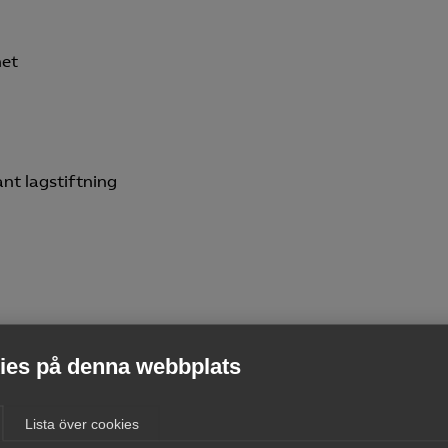
het
ant lagstiftning
es på denna webbplats
hörande
Lista över cookies