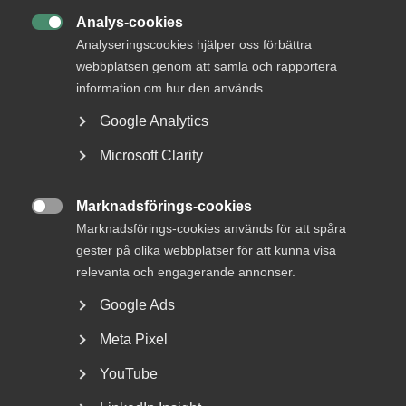
arbetstid, jour och beredskap.
Analys-cookies

Analyseringscookies hjälper oss förbättra
Semester, ledighet och frånvaro
webbplatsen genom att samla och rapportera
En genomgång av regler kring semester, restid, sjuklön och
information om hur den används.
olika typer av ledighet.
Google Analytics
Uppsägning och avslut av anställning
Microsoft Clarity
En översikt över regler om uppsägningstid, turordning och
hur en anställning kan avslutas.
Marknadsförings-cookies
Varför e-kurs

Marknadsförings-cookies används för att spåra
gester på olika webbplatser för att kunna visa
E-kursen ger dig flexibiliteten att ta del av innehållet när
relevanta och engagerande annonser.
och var det passar dig. Genomgången följer avtalets
Google Ads
struktur och är uppdelad i kortare avsnitt med
kunskapstester som hjälper dig att följa upp innehållet. Du
Meta Pixel
har tillgång till materialet under två månader och kan
enkelt återvända till de delar du vill repetera.
YouTube