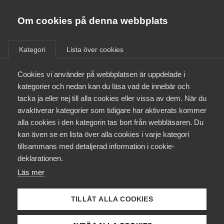
Almega
Förbund
Om cookies på denna webbplats
/
Utbildning
/
Kurser & aktiviteter
Almega Tjänste­förbunden
Om Almega
Kategori
Lista över cookies
Almega Tjänste­företagen
Aktuellt
Cookies vi använder på webbplatsen är uppdelade i
Almega Utbildning
kategorier och nedan kan du läsa vad de innebär och
Revision- och konsult­
Innovations­företagen
tacka ja eller nej till alla cookies eller vissa av dem. När du
Medlemskapet
avtalet för Almega
avaktiverar kategorier som tidigare har aktiverats kommer
Kompetens­företagen
alla cookies i den kategorin tas bort från webbläsaren. Du
Mina sidor
Tjänste­företagen (e-
kan även se en lista över alla cookies i varje kategori
Medie­företagen
tillsammans med detaljerad information i cookie-
kurs)
Kontakt
Säkerhets­företagen
deklarationen.
Läs mer
Tåg­företagen
Kurser & utbildningar
Vård­företagarna
TILLÅT ALLA COOKIES
Påverkansarbete
Den här genomgången ger dig en introduktion till