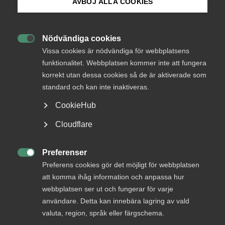
AVBÖJ ALLA COOKIES
kollektivavtalet mellan Almega Tjänsteföretagen
Bli medlem
samt Unionen och Akademikerförbunden –
Revision- och konsultavtalet.
Nödvändiga cookies

Logga in på Arbetsgivarguiden
Vissa cookies är nödvändiga för webbplatsens
funktionalitet. Webbplatsen kommer inte att fungera
Genomgången beskriver hur avtalet är uppbyggt och hur
bestämmelserna kan tillämpas i praktiken. Du får en
korrekt utan dessa cookies så de är aktiverade som
Sök på almega.se
översikt över centrala regler om bland annat anställning,
standard och kan inte inaktiveras.
arbetstid, ersättningar, semester, sjuklön och uppsägning.
CookieHub
Syftet är att ge stöd i arbetet med arbetsrättsliga frågor
inom avtalsområdet.
Press
Cloudflare
In English
Innehåll
Cookie-inställningar
Preferenser

Preferens cookies gör det möjligt för webbplatsen
Avtalets omfattning och anställning
att komma ihåg information och anpassa hur
En genomgång av vilka tjänstemän som omfattas av
webbplatsen ser ut och fungerar för varje
avtalet och vilka anställningsformer som kan användas.
användare. Detta kan innebära lagring av vald
Arbetstid och ersättningar
valuta, region, språk eller färgschema.
En översikt över reglerna om arbetstid, övertid, förskjuten