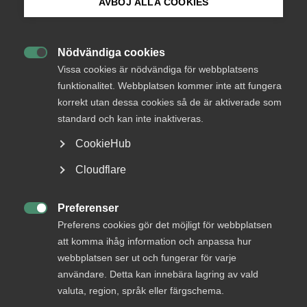
AVBÖJ ALLA COOKIES
gemensamt arbetsmiljöansvar för konsulten. Vissa
Bli medlem
arbetsmiljöuppgifter är tydligt reglerade – det är
klart vem som gör vad – medan andra uppgifter är
Nödvändiga cookies

Logga in på Arbetsgivarguiden
mindre tydligt fördelade. Därför behöver man
Vissa cookies är nödvändiga för webbplatsens
samarbeta för att skapa en god arbetsmiljö och
funktionalitet. Webbplatsen kommer inte att fungera
säkerställa att inget ”faller mellan stolarna”. Denna
korrekt utan dessa cookies så de är aktiverade som
Sök på almega.se
dialog och samverkan behövs före, under och efter
standard och kan inte inaktiveras.
uthyrningen.
CookieHub
Press
Detta får du i kursen
Cloudflare
In English
Cookie-inställningar
Den här kursen ger dig kunskap och praktiska verktyg för
Preferenser

att ta ansvar för arbetsmiljöarbetet på ett strukturerat
Preferens cookies gör det möjligt för webbplatsen
och rättssäkert sätt. Du får en tydlig bild av
att komma ihåg information och anpassa hur
arbetsgivarens ansvar enligt arbetsmiljölagstiftningen
webbplatsen ser ut och fungerar för varje
och hur ett systematiskt arbetsmiljöarbete kan bedrivas i
användare. Detta kan innebära lagring av vald
praktiken. Under kursen kommer ni att arbeta tillsammans
valuta, region, språk eller färgschema.
och dela erfarenheter kring dessa frågor: