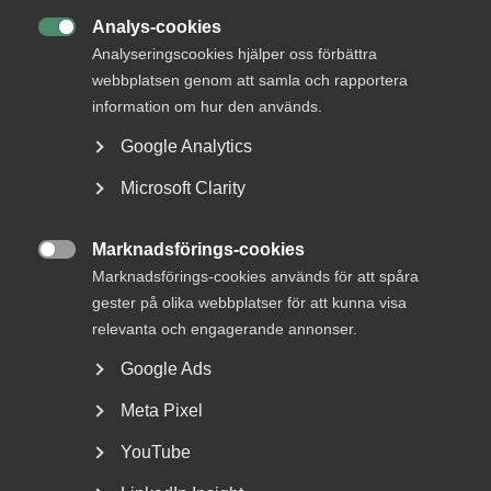
Analys-cookies
Grunderna i arbetsmiljölagen

Analyseringscookies hjälper oss förbättra
Vi går igenom centrala delar av arbetsmiljölagstiftningen –
webbplatsen genom att samla och rapportera
lagens syfte, roller, ansvar och samverkan.
information om hur den används.
Systematiskt arbetsmiljöarbete (SAM)
Google Analytics
Genomgång av vad som ingår i SAM. Vad ska du tänka på
när det gäller att undersöka, riskbedöma, åtgärda och följa
Microsoft Clarity
upp?
Marknadsförings-cookies
Organisatorisk och social arbetsmiljö (OSA)

Marknadsförings-cookies används för att spåra
Vad är ohälsosam arbetsbelastning, kränkande
gester på olika webbplatser för att kunna visa
särbehandling och arbetstider som kan påverka hälsan?
Vad ska undersökas och hur? Vi resonerar kring hur det
relevanta och engagerande annonser.
förebyggande arbetet kan se ut i praktiken.
Google Ads
Kurshållare
Meta Pixel
YouTube
Petra Lundberg, Arbetsmiljöexpert, Almega