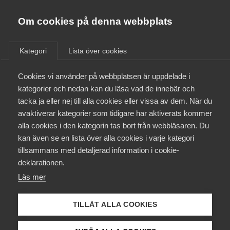
Almega
Förbund
Om cookies på denna webbplats
/
Utbildning
/
Kurser & aktiviteter
Almega Tjänste­förbunden
Om Almega
Kategori
Lista över cookies
Almega Tjänste­företagen
Aktuellt
Cookies vi använder på webbplatsen är uppdelade i
Almega Utbildning
kategorier och nedan kan du läsa vad de innebär och
Innovations­företagen
tacka ja eller nej till alla cookies eller vissa av dem. När du
Medlemskapet
Arbetsmiljö för
avaktiverar kategorier som tidigare har aktiverats kommer
Kompetens­företagen
alla cookies i den kategorin tas bort från webbläsaren. Du
Mina sidor
bemannings­företag
kan även se en lista över alla cookies i varje kategori
Medie­företagen
tillsammans med detaljerad information i cookie-
Kontakt
Säkerhets­företagen
deklarationen.
Läs mer
Tåg­företagen
Kurser & utbildningar
Vård­företagarna
TILLÅT ALLA COOKIES
Påverkansarbete
Bemanningsföretaget och kundföretaget har ett