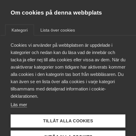
Almega
Förbund
Om cookies på denna webbplats
Almega Tjänste­förbunden
/
Kontakt
/
Pressrum
Om Almega
Kategori
Lista över cookies
Almega Tjänste­företagen
Aktuellt
Cookies vi använder på webbplatsen är uppdelade i
Almega Utbildning
kategorier och nedan kan du läsa vad de innebär och
Innovations­företagen
tacka ja eller nej till alla cookies eller vissa av dem. När du
Medlemskapet
avaktiverar kategorier som tidigare har aktiverats kommer
Kompetens­företagen
alla cookies i den kategorin tas bort från webbläsaren. Du
Mina sidor
kan även se en lista över alla cookies i varje kategori
Medie­företagen
tillsammans med detaljerad information i cookie-
Kontakt
Säkerhets­företagen
deklarationen.
Läs mer
Tåg­företagen
Kurser & utbildningar
Vård­företagarna
TILLÅT ALLA COOKIES
Påverkansarbete