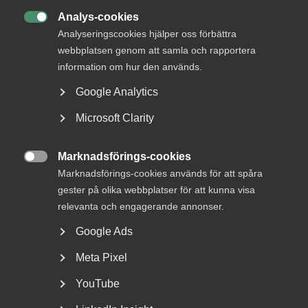
Ring 08-762 70 40
Analys-cookies

Analyseringscookies hjälper oss förbättra
webbplatsen genom att samla och rapportera
Pressbilder
information om hur den används.
Almegas pressbilder hittar du i vårt pressrum hos ViaTT.
Google Analytics
Microsoft Clarity
Almega hos ViaTT
Marknadsförings-cookies

Marknadsförings-cookies används för att spåra
gester på olika webbplatser för att kunna visa
relevanta och engagerande annonser.
Almegas logotyp
Google Ads
Vår logga finns i två utformningar: svart eller vit.
Meta Pixel
YouTube
Hämta logotyp