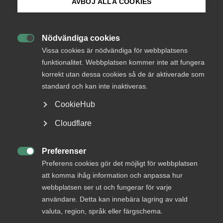
AVBÖJ ALLA COOKIES
Bli medlem
Nödvändiga cookies

Logga in på Arbetsgivarguiden
Vissa cookies är nödvändiga för webbplatsens
funktionalitet. Webbplatsen kommer inte att fungera
Pressrum
korrekt utan dessa cookies så de är aktiverade som
Sök på almega.se
standard och kan inte inaktiveras.
CookieHub
Här hittar du presskontakt, vår logotyp samt våra
Press
pressbilder, pressmeddelanden och rapporter.
Cloudflare
In English
Cookie-inställningar
Preferenser

Kontakt
Preferens cookies gör det möjligt för webbplatsen
att komma ihåg information och anpassa hur
webbplatsen ser ut och fungerar för varje
Är du journalist? Välkommen att kontakta pressjouren
med din förfrågan.
användare. Detta kan innebära lagring av vald
valuta, region, språk eller färgschema.