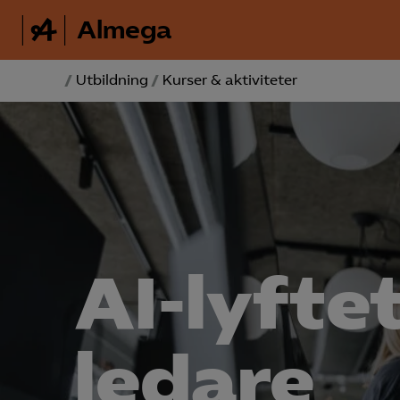
Almega
/
Utbildning
/
Kurser & aktiviteter
AI-lyftet
ledare