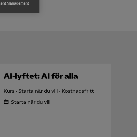
sent Management
h rapportera
för att kunna
AI-lyftet: AI för alla
Kurs
Starta när du vill
Kostnadsfritt
Starta när du vill