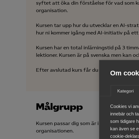
syftet att öka din förståelse för vad som k
organisation.
Kursen tar upp hur du utvecklar en AI-strate
hur ni kommer igång med AI-initiativ på ett
Kursen har en total inlärningstid på 3 tim
lektioner. Kursen är på svenska men kan o
Efter avslutad kurs får du ett officiellt in
Om cooki
Kategori
Målgrupp
Cookies vi an
innebär och tac
som tidigare h
Kursen passar dig som är i en ledande roll o
kan även se en
organisationen.
cookie-deklara