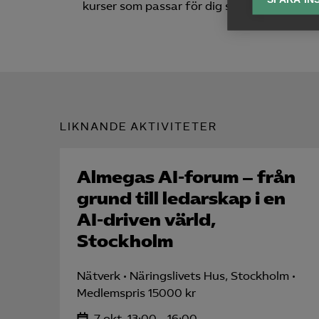
kurser som passar för dig som driver eller a
Ana

Anal
info
LIKNANDE AKTIVITETER
Mar

Mark
Almegas AI-forum – från
visa
grund till ledarskap i en
AI-driven värld,
Stockholm
Nätverk
Näringslivets Hus, Stockholm
Medlemspris 15000 kr
7 okt, 13:00 - 16:00,