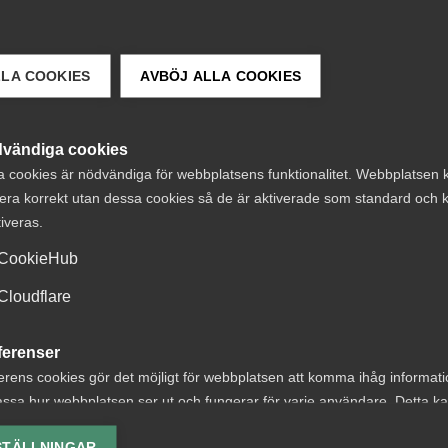
LLA COOKIES
AVBÖJ ALLA COOKIES
n
vändiga cookies
a cookies är nödvändiga för webbplatsens funktionalitet. Webbplatsen 
era korrekt utan dessa cookies så de är aktiverade som standard och k
)
tiveras.
CookieHub
Cloudflare
ferenser
erens cookies gör det möjligt för webbplatsen att komma ihåg informat
ssa hur webbplatsen ser ut och fungerar för varje användare. Detta k
med målsättning att öka AI-kompetensen hos 250
ing av vald valuta, region, språk eller färgschema.
. Ur AI-lyftets utbud rekommenderar Almega
STÄLLNINGAR