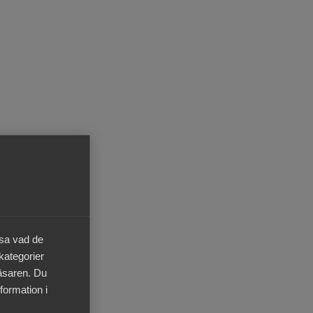
äsa vad de
 kategorier
läsaren. Du
formation i