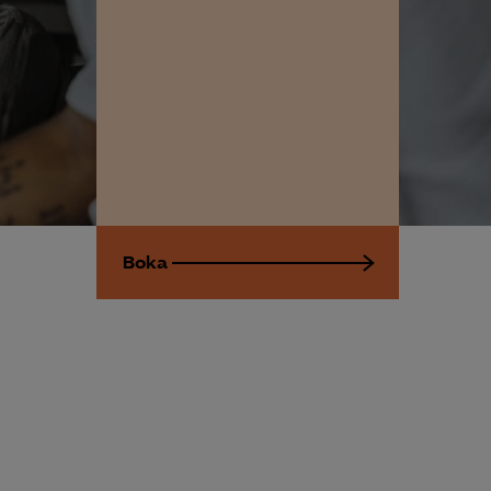
Kurser & utbildningar
Påverkansarbete
Bli medlem
Logga in på
Arbetsgivarguiden
Boka
Sök på almega.se
Press
In English
Cookie-inställningar