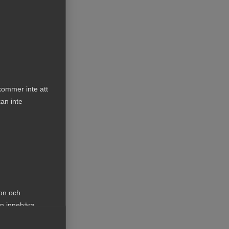
kommer inte att
an inte
ion och
an innebära