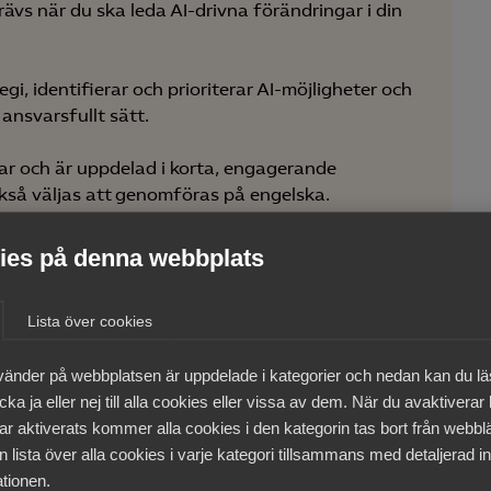
rävs när du ska leda AI-drivna förändringar i din
gi, identifierar och prioriterar AI-möjligheter och
 ansvarsfullt sätt.
mar och är uppdelad i korta, engagerande
ckså väljas att genomföras på engelska.
tyg som du kan dela på LinkedIn.
es på denna webbplats
Lista över cookies
vänder på webbplatsen är uppdelade i kategorier och nedan kan du l
ka ja eller nej till alla cookies eller vissa av dem. När du avaktiverar
ar aktiverats kommer alla cookies i den kategorin tas bort från webb
ch vill förbereda dig för AI-driva förändringar i
 lista över alla cookies i varje kategori tillsammans med detaljerad in
tionen.