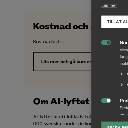
Läs mer
TILLÅT A
Kostnad och anmäla
Kostnadsfritt.
Nöd

Viss
fung
Läs mer och gå kursen (founderz.com
inak
Om AI-lyftet
Pre

Pref
anpa
AI-lyftet är ett initiativ från Microsoft 
lagr
000 svenskar under de kommande tre åren
SPARA IN