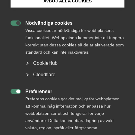
AVBÖJ ALLA COOKIES
arbetsmarknaden i stort. De flesta företag har
Bli medlem
testat AI, men få har gjort tekniken till en naturlig
del av arbetet. Almegas AI-forum hjälper dig att gå
Nödvändiga cookies

Logga in på Arbetsgivarguiden
från experiment till verklig nytta genom praktisk
Vissa cookies är nödvändiga för webbplatsens
träning, erfarenhetsutbyte och arbete med din
funktionalitet. Webbplatsen kommer inte att fungera
egen verksamhets utmaningar.
korrekt utan dessa cookies så de är aktiverade som
Sök på almega.se
standard och kan inte inaktiveras.
Forumets innehåll
CookieHub
Press
Cloudflare
För att stärka framförallt SME-företagen inom sektorn
In English
har vi i årets AI-forum fokuserat på det praktiska
lärandet. Forumet består av fyra halvdagar som
Cookie-inställningar
Preferenser
tillsammans utgör en lärresa. Varje träff bygger vidare på

Preferens cookies gör det möjligt för webbplatsen
den föregående och kombinerar kunskap, praktisk träning
att komma ihåg information och anpassa hur
och erfarenhetsutbyte. Mellan träffarna arbetar du vidare
webbplatsen ser ut och fungerar för varje
i din egen verksamhet med stöd av förberedande material
användare. Detta kan innebära lagring av vald
och uppföljning.
valuta, region, språk eller färgschema.