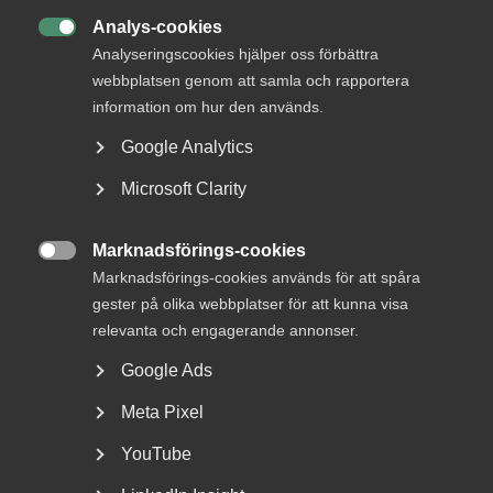
Varje träff bygger på tre steg:
Analys-cookies

Analyseringscookies hjälper oss förbättra
Utforska
– förberedande material som ger en gemensam
grund.
webbplatsen genom att samla och rapportera
information om hur den används.
Tillämpa
– praktiskt arbete med AI-verktyg, prompts och
Google Analytics
egna case.
Microsoft Clarity
Utveckla
– reflektion, erfarenhetsutbyte och nästa steg i
ditt AI-arbete.
Marknadsförings-cookies

Marknadsförings-cookies används för att spåra
Träff 1 – Teknik och arbetssätt
gester på olika webbplatser för att kunna visa
Vi bygger en grundläggande förståelse för hur generativ AI
relevanta och engagerande annonser.
och språkmodeller fungerar och varför det är viktigt att
Google Ads
förstå tekniken för att använda den effektivt och
ansvarsfullt. Fokus ligger på promptteknik,
Meta Pixel
kvalitetssäkring av AI svar och hur du väljer rätt AI-verktyg
för olika arbetsuppgifter. Genom praktiska övningar testar
YouTube
vi olika verktyg med utgångspunkt i deltagarnas egna