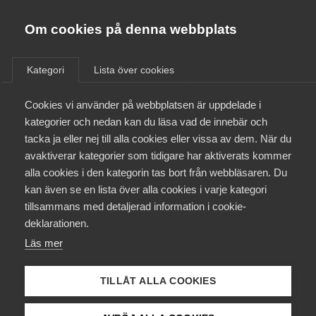
Almega
Förbund
Om cookies på denna webbplats
/
Utbildning
/
Kurser & aktiviteter
Almega Tjänste­förbunden
Om Almega
Kategori
Lista över cookies
Almega Tjänste­företagen
Aktuellt
Cookies vi använder på webbplatsen är uppdelade i
Almega Utbildning
Almegas AI-forum –
kategorier och nedan kan du läsa vad de innebär och
Innovations­företagen
tacka ja eller nej till alla cookies eller vissa av dem. När du
från grund till
Medlemskapet
avaktiverar kategorier som tidigare har aktiverats kommer
Kompetens­företagen
ledarskap i en AI-
alla cookies i den kategorin tas bort från webbläsaren. Du
Mina sidor
kan även se en lista över alla cookies i varje kategori
Medie­företagen
driven värld,
tillsammans med detaljerad information i cookie-
Kontakt
Säkerhets­företagen
Stockholm
deklarationen.
Läs mer
Tåg­företagen
Kurser & utbildningar
Vård­företagarna
TILLÅT ALLA COOKIES
Påverkansarbete
AI kommer att påverka hur vi arbetar och därmed