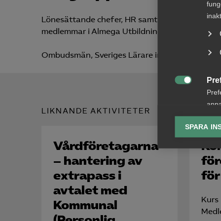
fung
inak
Lönesättande chefer, HR samt arbetsgivarföre
medlemmar i Almega Utbildning.
Ombudsmän, Sveriges Lärare inom Friskolebr
Pre

Pref
anpa
LIKNANDE AKTIVITETER
lagr
SPARA IN
Ana
Vård­företagarna
Ko

Anal
– hantering av
för
info
extrapass i
för
avtalet med
Kurs
Kommunal
Medl
(Personlig