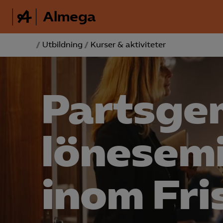
Almega
/
Utbildning
/
Kurser & aktiviteter
Partsge
lönesem
inom Fri