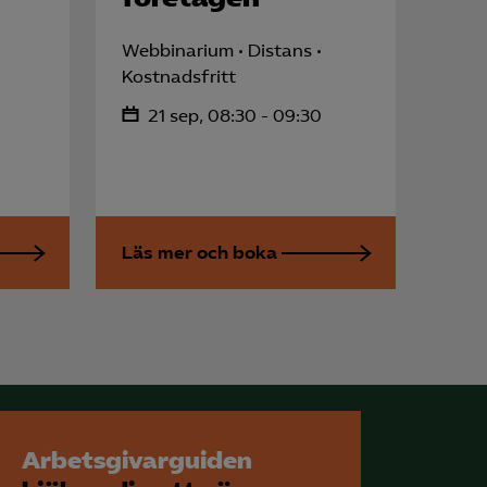
för att kunna
Webbinarium
Distans
Kostnadsfritt
21 sep, 08:30 - 09:30
Läs mer och boka
Arbetsgivarguiden