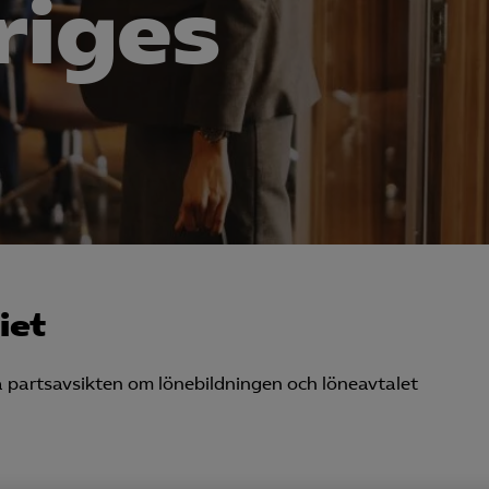
riges
riet
partsavsikten om lönebildningen och löneavtalet