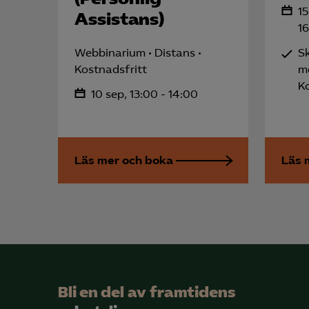
Mar
15
Assistans)

Mark
16
visa
Webbinarium
Distans
S
Kostnadsfritt
m
K
10 sep, 13:00 - 14:00
Läs mer och boka
Läs 
Bli en del av framtidens