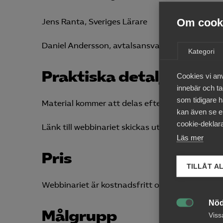
Om cooki
Jens Ranta, Sveriges Lärare
Daniel Andersson, avtalsansvarig Friskoleavta
Kategori
Praktiska detaljer
Cookies vi an
innebär och tac
som tidigare h
Material kommer att delas efter webbinariet.
kan även se en
cookie-deklara
Länk till webbinariet skickas ut tillsammans me
Läs mer
Pris
TILLÅT A
Webbinariet är kostnadsfritt och vänder sig en
Nöd
Målgrupp

Viss