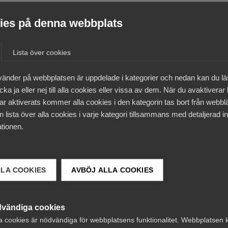
es på denna webbplats
let, Almega Utbildning
Lista över cookies
vänder på webbplatsen är uppdelade i kategorier och nedan kan du l
ka ja eller nej till alla cookies eller vissa av dem. När du avaktiverar
ar aktiverats kommer alla cookies i den kategorin tas bort från webb
 lista över alla cookies i varje kategori tillsammans med detaljerad in
tionen.
d kallelsen 3 dagar innan start.
LLA COOKIES
AVBÖJ ALLA COOKIES
bart till målgruppen.
vändiga cookies
a cookies är nödvändiga för webbplatsens funktionalitet. Webbplatsen 