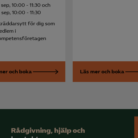
knadsförings-cookies
 sep, 10:00 - 11:30 och
nadsförings-cookies används för att spåra gester på olika webbplatser 
 sep, 10:00 - 11:30
 relevanta och engagerande annonser.
kräddarsytt för dig som
Google Ads
edlem i
ompetensföretagen
Meta Pixel
YouTube
LinkedIn Insight
mer och boka
Läs mer och boka
Leadfeeder
Microsoft Ads
Rådgivning, hjälp och