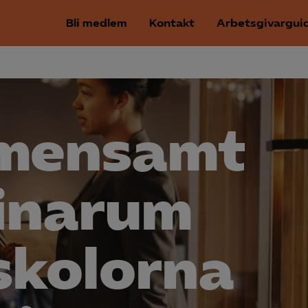
Bli medlem
Kontakt
Arbetsgivargui
mensamt
inarum
skolorna