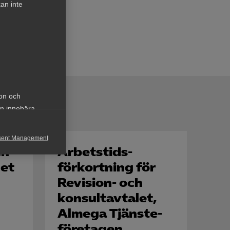
an inte
ion och
an innebära
sent Management
ch
Arbetstids-
h rapportera
let
förkortning för
Revision- och
konsult­avtalet,
Almega Tjänste­
företagen