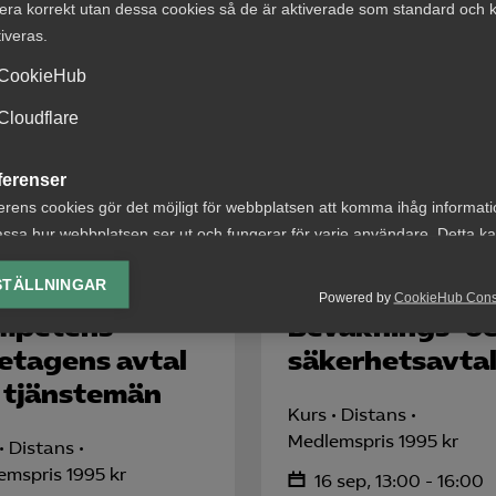
era korrekt utan dessa cookies så de är aktiverade som standard och k
tiveras.
trädare med ansvar för lönebildning som är
CookieHub
Cloudflare
anschen
ferenser
erens cookies gör det möjligt för webbplatsen att komma ihåg informat
ssa hur webbplatsen ser ut och fungerar för varje användare. Detta k
ing av vald valuta, region, språk eller färgschema.
STÄLLNINGAR
Powered by
CookieHub Con
lys-cookies
mpetens­
Bevaknings- o
yseringscookies hjälper oss förbättra webbplatsen genom att samla oc
etagens avtal
säkerhets­avta
rmation om hur den används.
 tjänstemän
Google Analytics
Kurs
Distans
Medlemspris 1995 kr
Distans
Microsoft Clarity
emspris 1995 kr
16 sep, 13:00 - 16:00