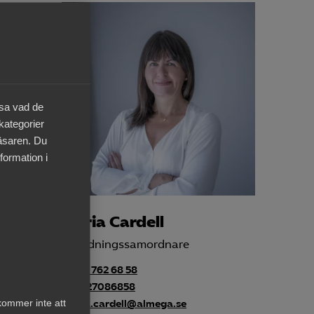
äsa vad de
 kategorier
läsaren. Du
formation i
Maria Cardell
Utbildningssamordnare
+46 8 762 68 58
+46727086858
kommer inte att
maria.cardell@almega.se