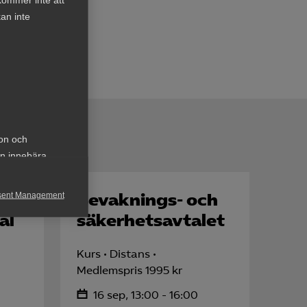
an inte
ion och
an innebära
Bevaknings- och
sent Management
al
säkerhets­avtalet
h rapportera
Kurs
Distans
Medlemspris 1995 kr
16 sep, 13:00 - 16:00