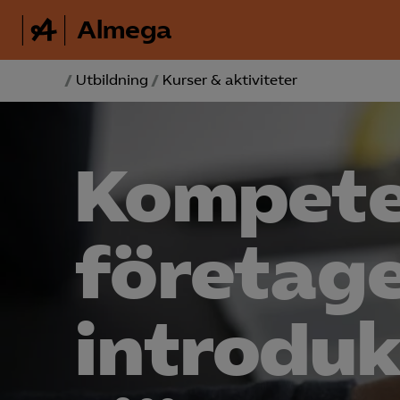
Almega
/
Utbildning
/
Kurser & aktiviteter
Kompete
företag
introdukt