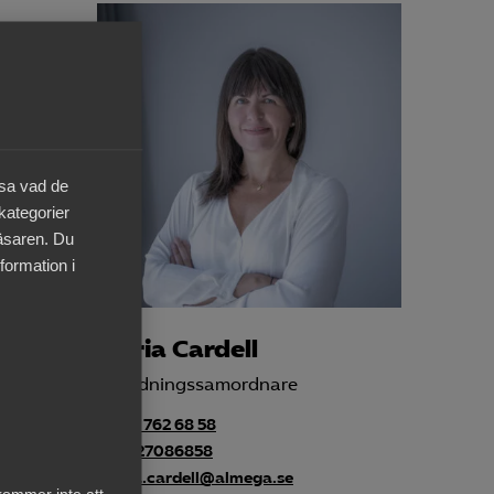
äsa vad de
 kategorier
läsaren. Du
formation i
Maria Cardell
Utbildningssamordnare
+46 8 762 68 58
+46727086858
maria.cardell@almega.se
kommer inte att