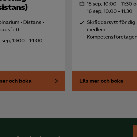
15 sep, 10:00 - 11:30 
istans)
knadsförings-cookies
16 sep, 10:00 - 11:30
nadsförings-cookies används för att spåra gester på olika webbplatser 
inarium
Distans
Skräddarsytt för dig
 relevanta och engagerande annonser.
nadsfritt
medlem i
Google Ads
Kompetensföretage
 sep, 13:00 - 14:00
Meta Pixel
YouTube
LinkedIn Insight
mer och boka
Läs mer och boka
Leadfeeder
Microsoft Ads