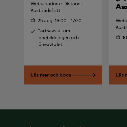
Webbinarium
Distans
Ass
Mar
Kostnadsfritt

Mark
25 aug, 16:00 - 17:30
Webb
visa
Kost
Partsavsikt om
lönebildningen och
10
löneavtalet
Läs mer och boka
Läs 