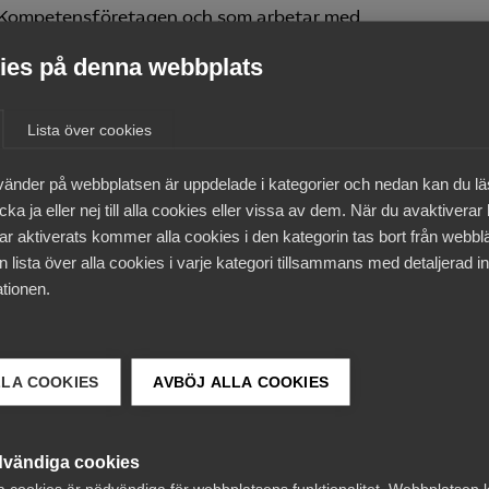
 i Kompetensföretagen och som arbetar med
örbunden.
es på denna webbplats
Lista över cookies
obligatoriska tillfälle 1 gång.
vänder på webbplatsen är uppdelade i kategorier och nedan kan du l
ka ja eller nej till alla cookies eller vissa av dem. När du avaktiverar
ar aktiverats kommer alla cookies i den kategorin tas bort från webb
 lista över alla cookies i varje kategori tillsammans med detaljerad in
tionen.
h med det datum du anmält dig och du genomför kursen
LLA COOKIES
AVBÖJ ALLA COOKIES
vändiga cookies
a cookies är nödvändiga för webbplatsens funktionalitet. Webbplatsen 