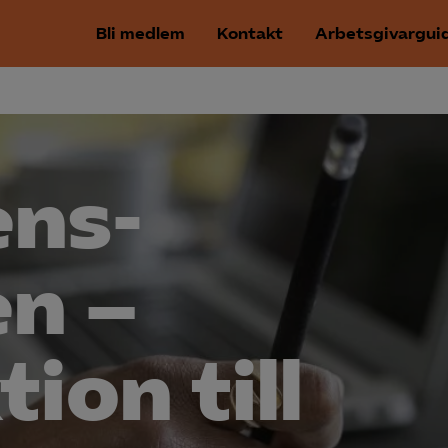
Bli medlem
Kontakt
Arbetsgivargui
ns­
en –
ion till