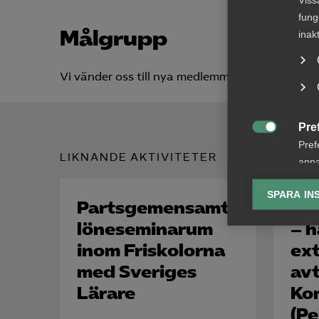
fung
Målgrupp
inak
Vi vänder oss till nya medlemmar i Kompetens
Pre

Pref
LIKNANDE AKTIVITETER
anpa
lagr
SPARA IN
Partsgemensamt
Vår
Ana
löneseminarum
– h

Anal
inom Friskolorna
ext
info
med Sveriges
av
Lärare
Ko
(Pe