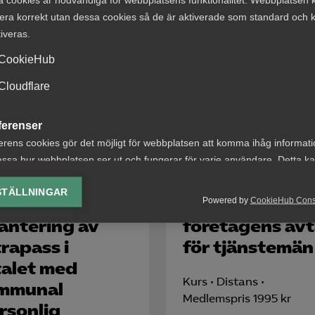
era korrekt utan dessa cookies så de är aktiverade som standard och k
tiveras.
CookieHub
företagen som arbetar med tjänstemannaavtalet.
Cloudflare
ferenser
erens cookies gör det möjligt för webbplatsen att komma ihåg informat
ssa hur webbplatsen ser ut och fungerar för varje användare. Detta k
ing av vald valuta, region, språk eller färgschema.
STÄLLNINGAR
d­företagarna
Kompetens­
Powered by
CookieHub Con
lys-cookies
antering av
företagens avt
yseringscookies hjälper oss förbättra webbplatsen genom att samla oc
rapass i
för tjänstemän
rmation om hur den används.
talet med
Google Analytics
Kurs
Distans
mmunal
Microsoft Clarity
Medlemspris 1995 kr
rsonlig