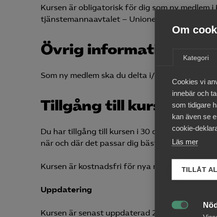
Kursen är obligatorisk för dig som ny medlem
tjänstemannaavtalet – Unionen, Akademikerf
Om cooki
Övrig information
Kategori
Som ny medlem ska du delta i/ genomföra detta 
Cookies vi an
innebär och tac
Tillgång till kursen
som tidigare h
kan även se en
cookie-deklara
Du har tillgång till kursen i 30 dagar från oc
Läs mer
när och där det passar dig bäst.
Kursen är kostnadsfri för nya medlemmar.
TILLÅT A
Uppdatering
Nöd
Kursen är senast uppdaterad 2026-02-06

Viss